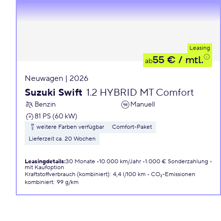
Leasing
55 €
/ mtl.
ab
Neuwagen | 2026
Suzuki Swift
1.2 HYBRID MT Comfort
Benzin
Manuell
81 PS (60 kW)
weitere Farben verfügbar
Comfort-Paket
Lieferzeit ca. 20 Wochen
Leasingdetails
:
30 Monate
10.000 km/Jahr
1.000 € Sonderzahlung
mit Kaufoption
Kraftstoffverbrauch (kombiniert)
:
4,4 l/100 km
CO₂-Emissionen
kombiniert
:
99 g/km