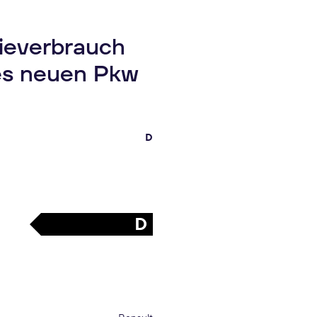
gieverbrauch
es neuen Pkw
D
D