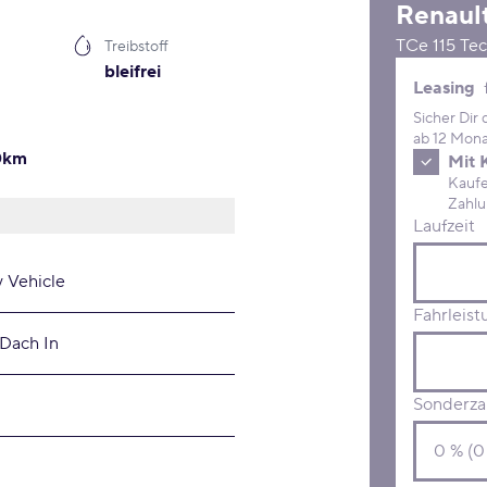
Renaul
TCe 115 Te
Treibstoff
bleifrei
Leasing 
Leasing
Sicher Dir
ab 12 Mona
00km
Mit 
Kaufe D
Laufzeit
y Vehicle
Fahrleist
 Dach In
Sonderza