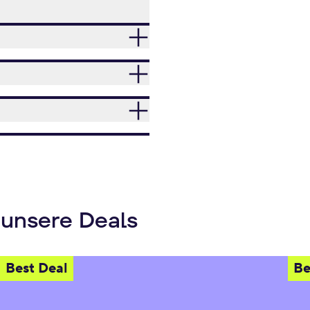
 unsere Deals
Best Deal
Be