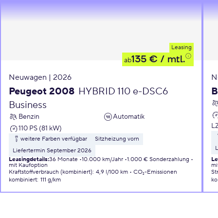
Leasing
135 €
/ mtl.
ab
Neuwagen | 2026
N
Peugeot 2008
HYBRID 110 e-DSC6
B
Business
Benzin
Automatik
L
110 PS (81 kW)
weitere Farben verfügbar
Sitzheizung vorn
L
Liefertermin September 2026
Leasingdetails
:
36 Monate
10.000 km/Jahr
1.000 € Sonderzahlung
Le
mit Kaufoption
mi
Kraftstoffverbrauch (kombiniert)
:
4,9 l/100 km
CO₂-Emissionen
St
kombiniert
:
111 g/km
ko