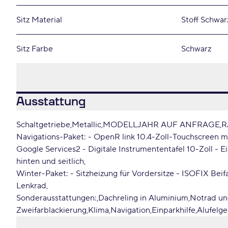
Sitz Material
Stoff Schwar
Sitz Farbe
Schwarz
Ausstattung
Schaltgetriebe
Metallic
MODELLJAHR AUF ANFRAGE
R
Navigations-Paket: - OpenR link 10.4-Zoll-Touchscreen mi
Google Services2 - Digitale Instrumententafel 10-Zoll - E
hinten und seitlich
Winter-Paket: - Sitzheizung für Vordersitze - ISOFIX Beif
Lenkrad
Sonderausstattungen:
Dachreling in Aluminium
Notrad u
Zweifarblackierung
Klima
Navigation
Einparkhilfe
Alufelg