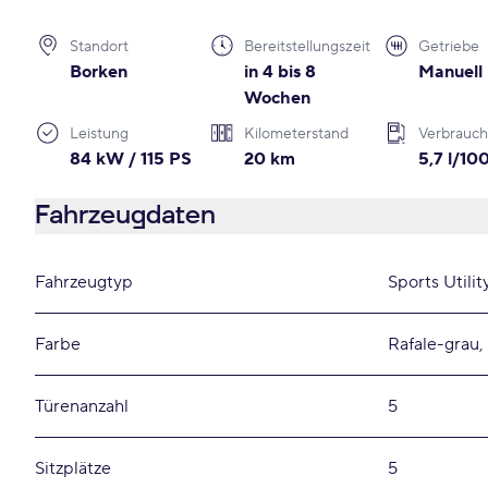
Standort
Bereitstellungszeit
Getriebe
Borken
in 4 bis 8
Manuell
Wochen
Leistung
Kilometerstand
Verbrauch
84 kW / 115 PS
20 km
5,7 l/1
Fahrzeugdaten
Fahrzeugtyp
Sports Utilit
Farbe
Rafale-grau,
Türenanzahl
5
Sitzplätze
5