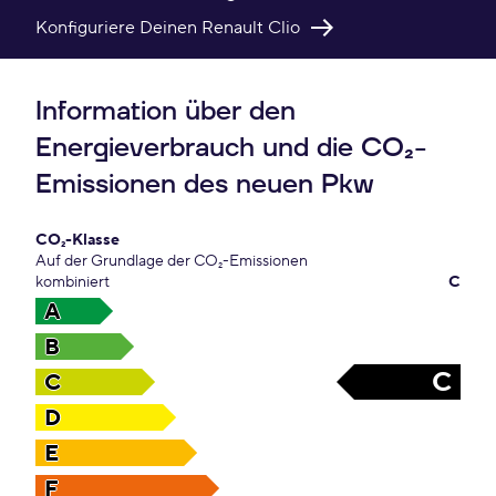
Konfiguriere Deinen Renault Clio
Information über den
Energieverbrauch und die CO₂-
Emissionen des neuen Pkw
CO₂-Klasse
Auf der Grundlage der CO₂-Emissionen
kombiniert
C
A
B
C
C
D
E
F