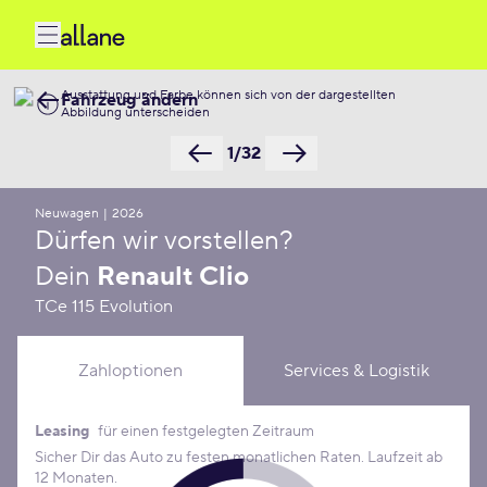
Ausstattung und Farbe können sich von der dargestellten
Fahrzeug ändern
Abbildung unterscheiden
1/32
Neuwagen
|
2026
Dürfen wir vorstellen?
Dein
Renault Clio
TCe 115 Evolution
Zahloptionen
Services & Logistik
Leasing
für einen festgelegten Zeitraum
Leasing Konditionen
Sicher Dir das Auto zu festen monatlichen Raten. Laufzeit ab
12 Monaten.