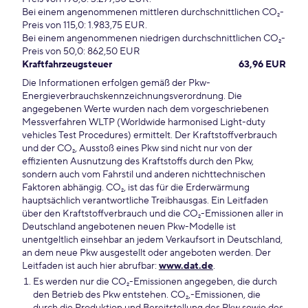
Bei einem angenommenen mittleren durchschnittlichen CO₂-
Preis von 115,0: 1.983,75 EUR.
Bei einem angenommenen niedrigen durchschnittlichen CO₂-
Preis von 50,0: 862,50 EUR
Kraftfahrzeugsteuer
63,96 EUR
Die Informationen erfolgen gemäß der Pkw-
Energieverbrauchskennzeichnungsverordnung. Die
angegebenen Werte wurden nach dem vorgeschriebenen
Messverfahren WLTP (Worldwide harmonised Light-duty
vehicles Test Procedures) ermittelt. Der Kraftstoffverbrauch
und der CO₂, Ausstoß eines Pkw sind nicht nur von der
effizienten Ausnutzung des Kraftstoffs durch den Pkw,
sondern auch vom Fahrstil und anderen nichttechnischen
Faktoren abhängig. CO₂, ist das für die Erderwärmung
hauptsächlich verantwortliche Treibhausgas. Ein Leitfaden
über den Kraftstoffverbrauch und die CO₂-Emissionen aller in
Deutschland angebotenen neuen Pkw-Modelle ist
unentgeltlich einsehbar an jedem Verkaufsort in Deutschland,
an dem neue Pkw ausgestellt oder angeboten werden. Der
Leitfaden ist auch hier abrufbar:
www.dat.de
.
Es werden nur die CO₂-Emissionen angegeben, die durch
den Betrieb des Pkw entstehen. CO₂,-Emissionen, die