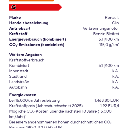
G
Marke
Renault
Handelsbezeichnung
Clio
Antriebsart
Verbrennungsmotor
Kraftstoff
Benzin Bleifrei
Energieverbrauch (kombiniert)
5,1 l/100 km
CO₂-Emissionen (kombiniert)
115,0 g/km¹
Weitere Angaben
Kraftstoffverbrauch
Kombiniert
5,1 l/100 km
Innenstadt
k.A.
Stadtrand
k.A.
Landstraße
k.A.
Autobahn
k.A.
Energiekosten
bei 15.000km Jahresleistung
1.468,80 EUR
Kraftstoffpreis (Jahresdurchschnitt 2025)
1,92 EUR/l
Mögliche CO₂-Kosten über die nächsten 10 Jahre (15.000
km/Jahr)²:
Bei einem angenommenen hohen durchschnittlichen CO₂-
Preis von 190,0: 3.277,50 EUR.