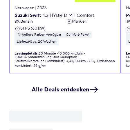
Neuwagen | 2026
N
Suzuki Swift
1.2 HYBRID MT Comfort
P
Benzin
Manuell
81 PS (60 kW)
weitere Farben verfügbar
Comfort-Paket
Lieferzeit ca. 20 Wochen
L
Leasingdetails
:
30 Monate
10.000 km/Jahr
Le
1.000 € Sonderzahlung
mit Kaufoption
1.
Kraftstoffverbrauch (kombiniert)
:
4,4 l/100 km
CO₂-Emissionen
Kr
kombiniert
:
99 g/km
ko
Alle Deals entdecken