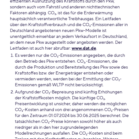
effizienten Ausnutzung des Kraftstoffs durch den Pkw,
sondern auch vom Fahrstil und anderen nichttechnischen
Faktoren abhängig. CO₂, ist das für die Erderwärmung
hauptsächlich verantwortliche Treibhausgas. Ein Leitfaden
über den Kraftstoffverbrauch und die CO₂-Emissionen aller in
Deutschland angebotenen neuen Pkw-Modelle ist
unentgeltlich einsehbar an jedem Verkaufsort in Deutschland,
an dem neue Pkw ausgestellt oder angeboten werden. Der
Leitfaden ist auch hier abrufbar:
www.dat.de
.
Es werden nur die CO₂-Emissionen angegeben, die durch
den Betrieb des Pkw entstehen. CO₂,-Emissionen, die
durch die Produktion und Bereitstellung des Pkw sowie des
Kraftstoffes bzw. der Energieträger entstehen oder
vermieden werden, werden bei der Ermittlung der CO₂-
Emissionen gemäß WLTP nicht berücksichtigt.
Aufgrund der CO₂-Bepreisung sind künftig Erhöhungen
der Kraftstoffkosten möglich. Die künftige CO₂,
Preisentwicklung ist unsicher, daher werden die möglichen
CO₂-Kosten anhand von drei angenommenen CO₂-Preisen
für den Zeitraum 01.07.2024 bis 30.06.2025 berechnet. Die
tatsächlichen CO₂-Preise können sowohl höher als auch
niedriger als in den hier zugrundeliegenden
Modellrechnungen ausfallen. Die CO₂-Kosten sind beim