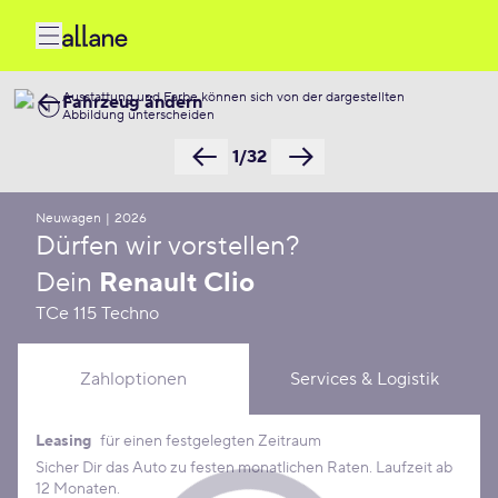
Ausstattung und Farbe können sich von der dargestellten
Fahrzeug ändern
Abbildung unterscheiden
1/32
Neuwagen
|
2026
Dürfen wir vorstellen?
Dein
Renault Clio
TCe 115 Techno
Zahloptionen
Services & Logistik
Leasing
für einen festgelegten Zeitraum
Leasing Konditionen
Sicher Dir das Auto zu festen monatlichen Raten. Laufzeit ab
12 Monaten.