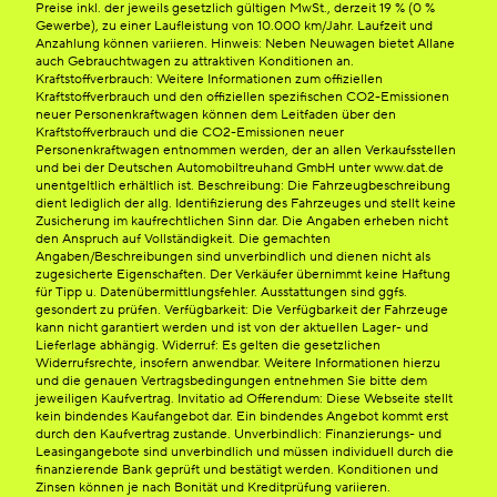
Preise inkl. der jeweils gesetzlich gültigen MwSt., derzeit 19 % (0 %
Gewerbe), zu einer Laufleistung von 10.000 km/Jahr. Laufzeit und
Anzahlung können variieren. Hinweis: Neben Neuwagen bietet Allane
auch Gebrauchtwagen zu attraktiven Konditionen an.
Kraftstoffverbrauch: Weitere Informationen zum offiziellen
Kraftstoffverbrauch und den offiziellen spezifischen CO2-Emissionen
neuer Personenkraftwagen können dem Leitfaden über den
Kraftstoffverbrauch und die CO2-Emissionen neuer
Personenkraftwagen entnommen werden, der an allen Verkaufsstellen
und bei der Deutschen Automobiltreuhand GmbH unter www.dat.de
unentgeltlich erhältlich ist. Beschreibung: Die Fahrzeugbeschreibung
dient lediglich der allg. Identifizierung des Fahrzeuges und stellt keine
Zusicherung im kaufrechtlichen Sinn dar. Die Angaben erheben nicht
den Anspruch auf Vollständigkeit. Die gemachten
Angaben/Beschreibungen sind unverbindlich und dienen nicht als
zugesicherte Eigenschaften. Der Verkäufer übernimmt keine Haftung
für Tipp u. Datenübermittlungsfehler. Ausstattungen sind ggfs.
gesondert zu prüfen. Verfügbarkeit: Die Verfügbarkeit der Fahrzeuge
kann nicht garantiert werden und ist von der aktuellen Lager- und
Lieferlage abhängig. Widerruf: Es gelten die gesetzlichen
Widerrufsrechte, insofern anwendbar. Weitere Informationen hierzu
und die genauen Vertragsbedingungen entnehmen Sie bitte dem
jeweiligen Kaufvertrag. Invitatio ad Offerendum: Diese Webseite stellt
kein bindendes Kaufangebot dar. Ein bindendes Angebot kommt erst
durch den Kaufvertrag zustande. Unverbindlich: Finanzierungs- und
Leasingangebote sind unverbindlich und müssen individuell durch die
finanzierende Bank geprüft und bestätigt werden. Konditionen und
Zinsen können je nach Bonität und Kreditprüfung variieren.