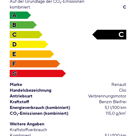
Auf der Grundlage der CO₂-Emissionen
kombiniert
C
A
B
C
C
D
E
F
G
Marke
Renault
Handelsbezeichnung
Clio
Antriebsart
Verbrennungsmotor
Kraftstoff
Benzin Bleifrei
Energieverbrauch (kombiniert)
5,1 l/100 km
CO₂-Emissionen (kombiniert)
115,0 g/km¹
Weitere Angaben
Kraftstoffverbrauch
Kombiniert
5,1 l/100 km