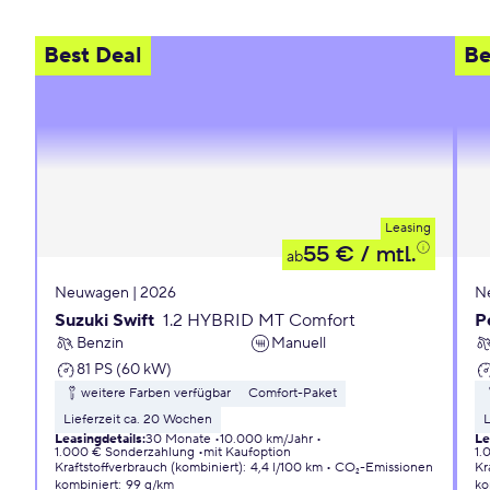
Best Deal
Be
Leasing
55 €
/ mtl.
ab
Neuwagen | 2026
N
Suzuki Swift
1.2 HYBRID MT Comfort
P
Benzin
Manuell
81 PS (60 kW)
weitere Farben verfügbar
Comfort-Paket
Lieferzeit ca. 20 Wochen
L
Leasingdetails
:
30 Monate
10.000 km/Jahr
Le
1.000 € Sonderzahlung
mit Kaufoption
1.
Kraftstoffverbrauch (kombiniert)
:
4,4 l/100 km
CO₂-Emissionen
Kr
kombiniert
:
99 g/km
ko