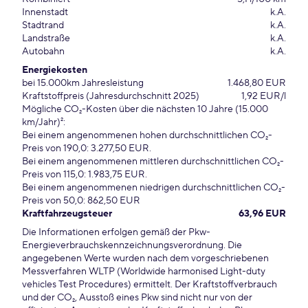
Innenstadt
k.A.
Stadtrand
k.A.
Landstraße
k.A.
Autobahn
k.A.
Energiekosten
bei 15.000km Jahresleistung
1.468,80 EUR
Kraftstoffpreis (Jahresdurchschnitt 2025)
1,92 EUR/l
Mögliche CO₂-Kosten über die nächsten 10 Jahre (15.000
km/Jahr)²:
Bei einem angenommenen hohen durchschnittlichen CO₂-
Preis von 190,0: 3.277,50 EUR.
Bei einem angenommenen mittleren durchschnittlichen CO₂-
Preis von 115,0: 1.983,75 EUR.
Bei einem angenommenen niedrigen durchschnittlichen CO₂-
Preis von 50,0: 862,50 EUR
Kraftfahrzeugsteuer
63,96 EUR
Die Informationen erfolgen gemäß der Pkw-
Energieverbrauchskennzeichnungsverordnung. Die
angegebenen Werte wurden nach dem vorgeschriebenen
Messverfahren WLTP (Worldwide harmonised Light-duty
vehicles Test Procedures) ermittelt. Der Kraftstoffverbrauch
und der CO₂, Ausstoß eines Pkw sind nicht nur von der