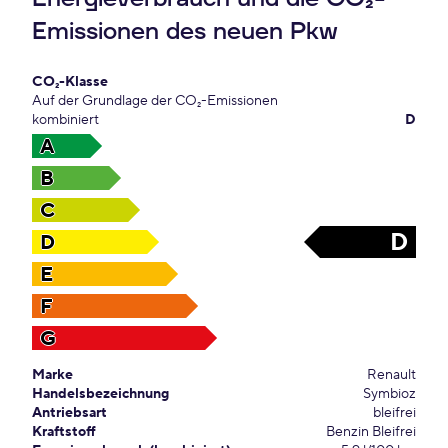
Emissionen des neuen Pkw
CO₂-Klasse
Auf der Grundlage der CO₂-Emissionen
kombiniert
D
A
B
C
D
D
E
F
G
Marke
Renault
Handelsbezeichnung
Symbioz
Antriebsart
bleifrei
Kraftstoff
Benzin Bleifrei