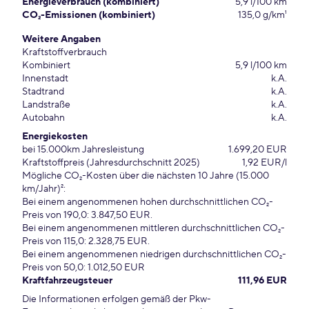
Energieverbrauch (kombiniert)
5,9 l/100 km
CO₂-Emissionen (kombiniert)
135,0 g/km¹
Weitere Angaben
Kraftstoffverbrauch
Kombiniert
5,9 l/100 km
Innenstadt
k.A.
Stadtrand
k.A.
Landstraße
k.A.
Autobahn
k.A.
Energiekosten
bei 15.000km Jahresleistung
1.699,20 EUR
Kraftstoffpreis (Jahresdurchschnitt 2025)
1,92 EUR/l
Mögliche CO₂-Kosten über die nächsten 10 Jahre (15.000
km/Jahr)²:
Bei einem angenommenen hohen durchschnittlichen CO₂-
Preis von 190,0: 3.847,50 EUR.
Bei einem angenommenen mittleren durchschnittlichen CO₂-
Preis von 115,0: 2.328,75 EUR.
Bei einem angenommenen niedrigen durchschnittlichen CO₂-
Preis von 50,0: 1.012,50 EUR
Kraftfahrzeugsteuer
111,96 EUR
Die Informationen erfolgen gemäß der Pkw-