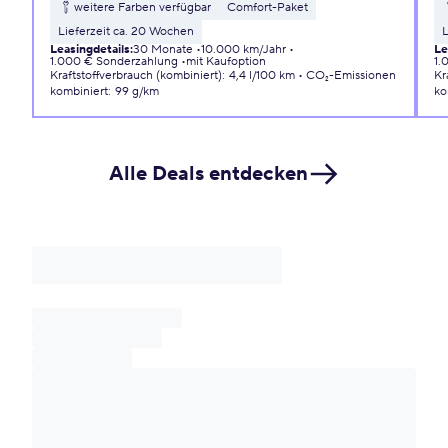
weitere Farben verfügbar
Comfort-Paket
Lieferzeit ca. 20 Wochen
L
Leasingdetails
:
30 Monate
10.000 km/Jahr
Le
1.000 € Sonderzahlung
mit Kaufoption
1.
Kraftstoffverbrauch (kombiniert)
:
4,4 l/100 km
CO₂-Emissionen
Kr
kombiniert
:
99 g/km
ko
Alle Deals entdecken