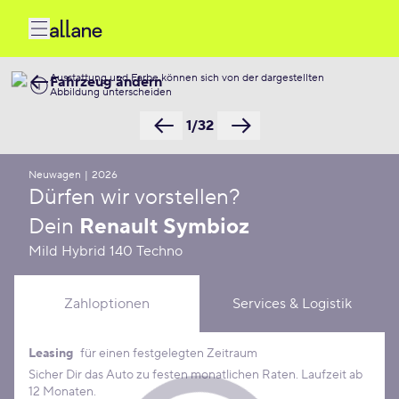
Ausstattung und Farbe können sich von der dargestellten
Fahrzeug ändern
Abbildung unterscheiden
1/32
Neuwagen
|
2026
Dürfen wir vorstellen?
Dein
Renault Symbioz
Mild Hybrid 140 Techno
Zahloptionen
Services & Logistik
Leasing
für einen festgelegten Zeitraum
Leasing Konditionen
Sicher Dir das Auto zu festen monatlichen Raten. Laufzeit ab
12 Monaten.