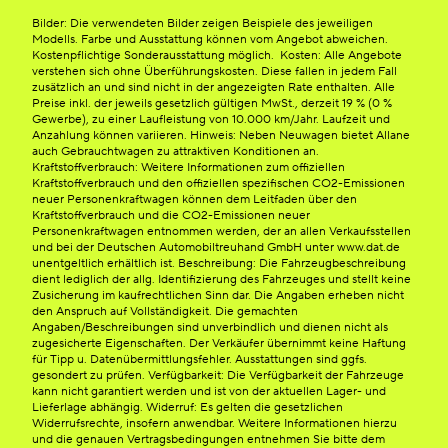
Bilder: Die verwendeten Bilder zeigen Beispiele des jeweiligen
Modells. Farbe und Ausstattung können vom Angebot abweichen.
Kostenpflichtige Sonderausstattung möglich. Kosten: Alle Angebote
verstehen sich ohne Überführungskosten. Diese fallen in jedem Fall
zusätzlich an und sind nicht in der angezeigten Rate enthalten. Alle
Preise inkl. der jeweils gesetzlich gültigen MwSt., derzeit 19 % (0 %
Gewerbe), zu einer Laufleistung von 10.000 km/Jahr. Laufzeit und
Anzahlung können variieren. Hinweis: Neben Neuwagen bietet Allane
auch Gebrauchtwagen zu attraktiven Konditionen an.
Kraftstoffverbrauch: Weitere Informationen zum offiziellen
Kraftstoffverbrauch und den offiziellen spezifischen CO2-Emissionen
neuer Personenkraftwagen können dem Leitfaden über den
Kraftstoffverbrauch und die CO2-Emissionen neuer
Personenkraftwagen entnommen werden, der an allen Verkaufsstellen
und bei der Deutschen Automobiltreuhand GmbH unter www.dat.de
unentgeltlich erhältlich ist. Beschreibung: Die Fahrzeugbeschreibung
dient lediglich der allg. Identifizierung des Fahrzeuges und stellt keine
Zusicherung im kaufrechtlichen Sinn dar. Die Angaben erheben nicht
den Anspruch auf Vollständigkeit. Die gemachten
Angaben/Beschreibungen sind unverbindlich und dienen nicht als
zugesicherte Eigenschaften. Der Verkäufer übernimmt keine Haftung
für Tipp u. Datenübermittlungsfehler. Ausstattungen sind ggfs.
gesondert zu prüfen. Verfügbarkeit: Die Verfügbarkeit der Fahrzeuge
kann nicht garantiert werden und ist von der aktuellen Lager- und
Lieferlage abhängig. Widerruf: Es gelten die gesetzlichen
Widerrufsrechte, insofern anwendbar. Weitere Informationen hierzu
und die genauen Vertragsbedingungen entnehmen Sie bitte dem