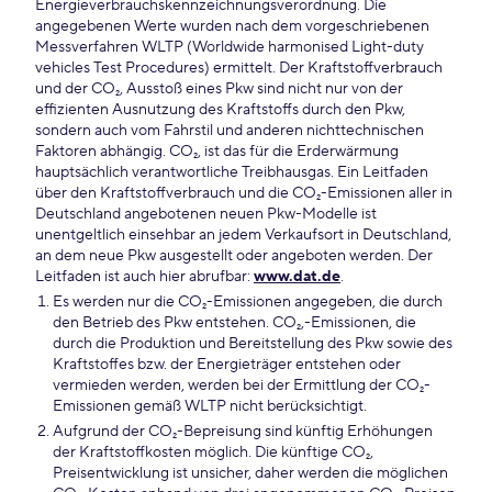
Energieverbrauchskennzeichnungsverordnung. Die
angegebenen Werte wurden nach dem vorgeschriebenen
Messverfahren WLTP (Worldwide harmonised Light-duty
vehicles Test Procedures) ermittelt. Der Kraftstoffverbrauch
und der CO₂, Ausstoß eines Pkw sind nicht nur von der
effizienten Ausnutzung des Kraftstoffs durch den Pkw,
sondern auch vom Fahrstil und anderen nichttechnischen
Faktoren abhängig. CO₂, ist das für die Erderwärmung
hauptsächlich verantwortliche Treibhausgas. Ein Leitfaden
über den Kraftstoffverbrauch und die CO₂-Emissionen aller in
Deutschland angebotenen neuen Pkw-Modelle ist
unentgeltlich einsehbar an jedem Verkaufsort in Deutschland,
an dem neue Pkw ausgestellt oder angeboten werden. Der
Leitfaden ist auch hier abrufbar:
www.dat.de
.
Es werden nur die CO₂-Emissionen angegeben, die durch
den Betrieb des Pkw entstehen. CO₂,-Emissionen, die
durch die Produktion und Bereitstellung des Pkw sowie des
Kraftstoffes bzw. der Energieträger entstehen oder
vermieden werden, werden bei der Ermittlung der CO₂-
Emissionen gemäß WLTP nicht berücksichtigt.
Aufgrund der CO₂-Bepreisung sind künftig Erhöhungen
der Kraftstoffkosten möglich. Die künftige CO₂,
Preisentwicklung ist unsicher, daher werden die möglichen