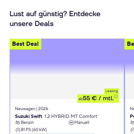
Lust auf günstig? Entdecke
unsere Deals
Best Deal
Be
Leasing
55 €
/ mtl.
ab
Neuwagen | 2026
N
Suzuki Swift
1.2 HYBRID MT Comfort
P
Benzin
Manuell
81 PS (60 kW)