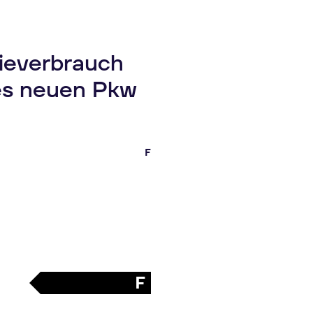
gieverbrauch
es neuen Pkw
F
F