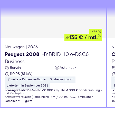
Leasing
135 €
/ mtl.
ab
Neuwagen | 2026
N
Peugeot 2008
HYBRID 110 e-DSC6
C
Business
P
Benzin
Automatik
110 PS (81 kW)
weitere Farben verfügbar
Sitzheizung vorn
Liefertermin September 2026
Leasingdetails
:
36 Monate
10.000 km/Jahr
1.000 € Sonderzahlung
Le
mit Kaufoption
mi
Kraftstoffverbrauch (kombiniert)
:
4,9 l/100 km
CO₂-Emissionen
Kr
kombiniert
:
111 g/km
ko