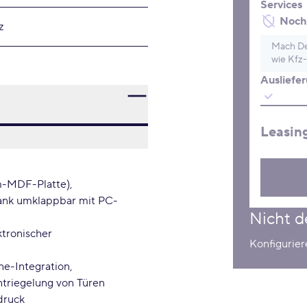
Services
Noch 
z
Mach De
wie Kfz-
Ausliefe
Leasin
-MDF-Platte)
ank umklappbar mit PC-
Nicht d
tronischer
Konfigurier
ne-Integration
triegelung von Türen
druck