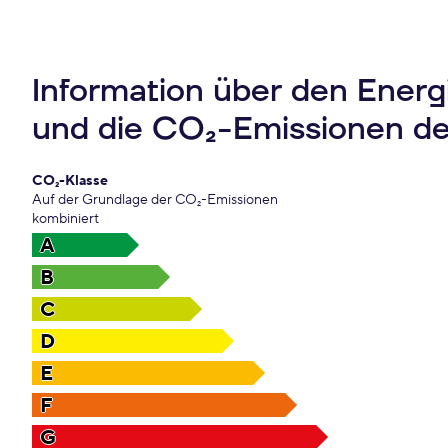
Information über den Ener
und die CO₂-Emissionen d
CO₂-Klasse
Auf der Grundlage der CO₂-Emissionen
kombiniert
A
B
C
D
E
F
G