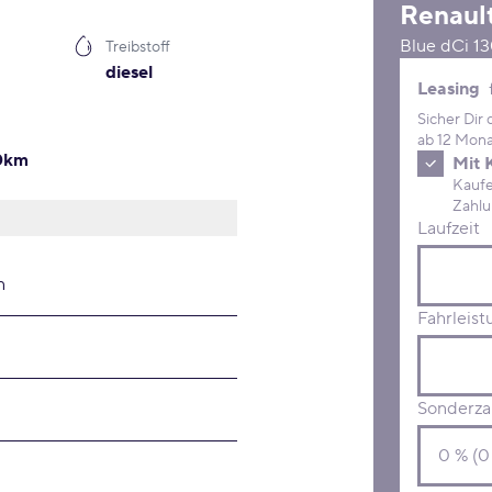
Renaul
Blue dCi 13
Treibstoff
diesel
Leasing 
Leasing
Sicher Dir
ab 12 Mona
00km
Mit 
Kaufe D
Laufzeit
n
Fahrleist
Sonderza