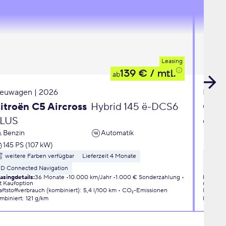
Leasing
139 €
/ mtl.
ab
euwagen | 2026
Neuwa
itroën C5 Aircross
Hybrid 145 ë-DCS6
Opel
LUS
eDC
Benzin
Automatik
Ben
145 PS (107 kW)
110 
weitere Farben verfügbar
Lieferzeit 4 Monate
wei
3D Connected Navigation
Liefer
asingdetails
:
36 Monate
10.000 km/Jahr
1.000 € Sonderzahlung
Leasingd
t Kaufoption
mit Kauf
aftstoffverbrauch (kombiniert)
:
5,4 l/100 km
CO₂-Emissionen
Kraftsto
mbiniert
:
121 g/km
kombini