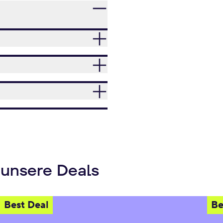
 unsere Deals
Best Deal
Be