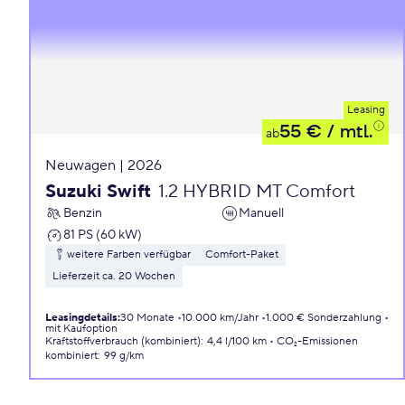
Leasing
55 €
/ mtl.
ab
Neuwagen | 2026
Suzuki Swift
1.2 HYBRID MT Comfort
Benzin
Manuell
81 PS (60 kW)
weitere Farben verfügbar
Comfort-Paket
Lieferzeit ca. 20 Wochen
Leasingdetails
:
30 Monate
10.000 km/Jahr
1.000 € Sonderzahlung
mit Kaufoption
Kraftstoffverbrauch (kombiniert)
:
4,4 l/100 km
CO₂-Emissionen
kombiniert
:
99 g/km