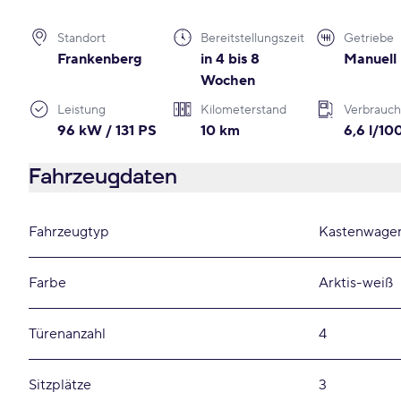
Standort
Bereitstellungszeit
Getriebe
Frankenberg
in 4 bis 8
Manuell
Wochen
Leistung
Kilometerstand
Verbrauch
96 kW / 131 PS
10 km
6,6 l/1
Fahrzeugdaten
Fahrzeugtyp
Kastenwage
Farbe
Arktis-weiß
Türenanzahl
4
Sitzplätze
3