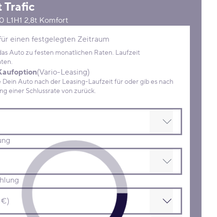
t
Trafic
0 L1H1 2,8t Komfort
Konditionen
für einen festgelegten Zeitraum
 das Auto zu festen monatlichen Raten. Laufzeit
ten.
Kaufoption
(Vario-Leasing)
ein Auto nach der Leasing-Laufzeit für oder gib es nach
Zahlung einer Schlussrate von zurück.
ung
hlung