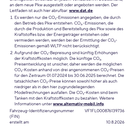
an dem neue Pkw ausgestellt oder angeboten werden. Der
Leitfaden ist auch hier abrufbar:
www.dat.de
.
Es werden nur die CO₂-Emissionen angegeben, die durch
den Betrieb des Pkw entstehen. CO₂,-Emissionen, die
durch die Produktion und Bereitstellung des Pkw sowie des
Kraftstoffes bzw. der Energieträger entstehen oder
vermieden werden, werden bei der Ermittlung der CO₂-
Emissionen gemäß WLTP nicht berücksichtigt.
Aufgrund der CO₂-Bepreisung sind künftig Erhöhungen
der Kraftstoffkosten möglich. Die künftige CO₂,
Preisentwicklung ist unsicher, daher werden die möglichen
CO₂-Kosten anhand von drei angenommenen CO₂-Preisen
für den Zeitraum 01.07.2024 bis 30.06.2025 berechnet. Die
tatsächlichen CO₂-Preise können sowohl höher als auch
niedriger als in den hier zugrundeliegenden
Modellrechnungen ausfallen. Die CO₂-Kosten sind beim
Tanken mit den Kraftstoffkosten zu bezahlen. Weitere
Informationen unter
www.alternativ-mobil.info
.
Fahrzeug-Identifizierungsnummer
VF1FL000876139736
(FIN)
erstellt am
10.8.2026