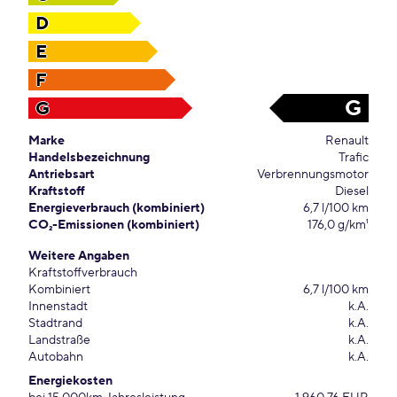
D
E
F
G
G
Marke
Renault
Handelsbezeichnung
Trafic
Antriebsart
Verbrennungsmotor
Kraftstoff
Diesel
Energieverbrauch (kombiniert)
6,7 l/100 km
CO₂-Emissionen (kombiniert)
176,0 g/km¹
Weitere Angaben
Kraftstoffverbrauch
Kombiniert
6,7 l/100 km
Innenstadt
k.A.
Stadtrand
k.A.
Landstraße
k.A.
Autobahn
k.A.
Energiekosten