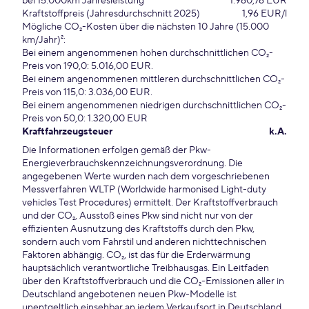
bei 15.000km Jahresleistung
1.960,76 EUR
Kraftstoffpreis (Jahresdurchschnitt 2025)
1,96 EUR/l
Mögliche CO₂-Kosten über die nächsten 10 Jahre (15.000
km/Jahr)²:
Bei einem angenommenen hohen durchschnittlichen CO₂-
Preis von 190,0: 5.016,00 EUR.
Bei einem angenommenen mittleren durchschnittlichen CO₂-
Preis von 115,0: 3.036,00 EUR.
Bei einem angenommenen niedrigen durchschnittlichen CO₂-
Preis von 50,0: 1.320,00 EUR
Kraftfahrzeugsteuer
k.A.
Die Informationen erfolgen gemäß der Pkw-
Energieverbrauchskennzeichnungsverordnung. Die
angegebenen Werte wurden nach dem vorgeschriebenen
Messverfahren WLTP (Worldwide harmonised Light-duty
vehicles Test Procedures) ermittelt. Der Kraftstoffverbrauch
und der CO₂, Ausstoß eines Pkw sind nicht nur von der
effizienten Ausnutzung des Kraftstoffs durch den Pkw,
sondern auch vom Fahrstil und anderen nichttechnischen
Faktoren abhängig. CO₂, ist das für die Erderwärmung
hauptsächlich verantwortliche Treibhausgas. Ein Leitfaden
über den Kraftstoffverbrauch und die CO₂-Emissionen aller in
Deutschland angebotenen neuen Pkw-Modelle ist
unentgeltlich einsehbar an jedem Verkaufsort in Deutschland,