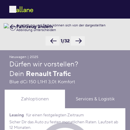
Ausstattung und Farbe können sich von der dargestellten
Fahrzeug ändern
Abbildung unterscheiden
1/32
Neuwagen
|
2025
Dürfen wir vorstellen?
Dein
Renault Trafic
Blue dCi 150 L1H1 3,0t Komfort
Zahloptionen
Services & Logistik
Leasing
für einen festgelegten Zeitraum
Leasing Konditionen
Sicher Dir das Auto zu festen monatlichen Raten. Laufzeit ab
12 Monaten.