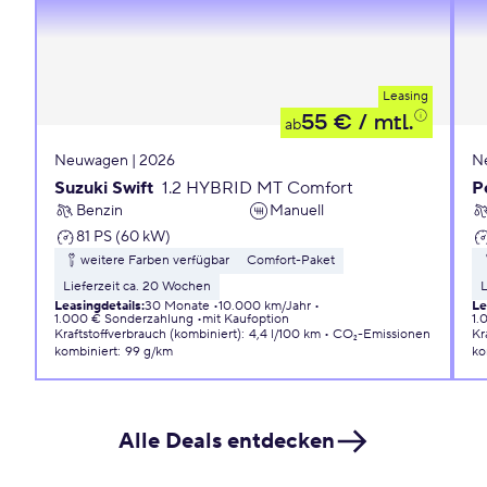
Leasing
55 €
/ mtl.
ab
Neuwagen | 2026
N
Suzuki Swift
1.2 HYBRID MT Comfort
P
Benzin
Manuell
81 PS (60 kW)
weitere Farben verfügbar
Comfort-Paket
Lieferzeit ca. 20 Wochen
L
Leasingdetails
:
30 Monate
10.000 km/Jahr
Le
1.000 € Sonderzahlung
mit Kaufoption
1.
Kraftstoffverbrauch (kombiniert)
:
4,4 l/100 km
CO₂-Emissionen
Kr
kombiniert
:
99 g/km
ko
Alle Deals entdecken