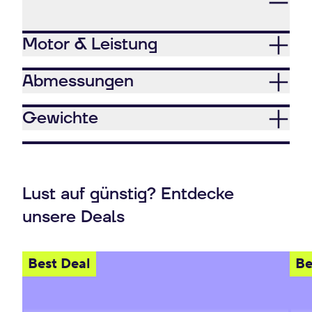
Motor & Leistung
Abmessungen
Gewichte
Lust auf günstig? Entdecke
unsere Deals
Best Deal
Be