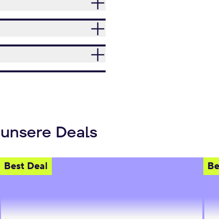
 unsere Deals
Best Deal
Be