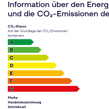
Information über den Ener
und die CO₂-Emissionen d
CO₂-Klasse
Auf der Grundlage der CO₂-Emissionen
kombiniert
A
B
C
D
E
F
G
Marke
Handelsbezeichnung
Antriebsart