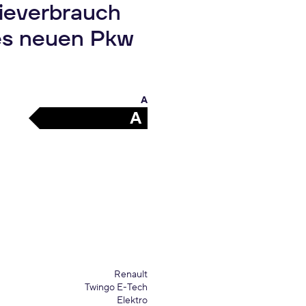
gieverbrauch
es neuen Pkw
A
A
Renault
Twingo E-Tech
Elektro