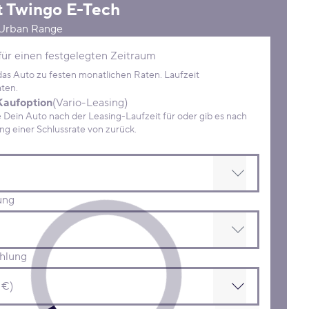
t
Twingo E-Tech
Urban Range
Konditionen
für einen festgelegten Zeitraum
 das Auto zu festen monatlichen Raten. Laufzeit
ten.
Kaufoption
(Vario-Leasing)
ein Auto nach der Leasing-Laufzeit für oder gib es nach
Zahlung einer Schlussrate von zurück.
ung
hlung