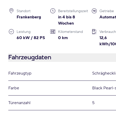
Standort
Bereitstellungszeit
Getriebe
Frankenberg
in 4 bis 8
Automat
Wochen
Leistung
Kilometerstand
Verbrauch
60 kW / 82 PS
0 km
12,6
kWh/10
Fahrzeugdaten
Fahrzeugtyp
Schrägheckl
Farbe
Black Pearl-
Türenanzahl
5