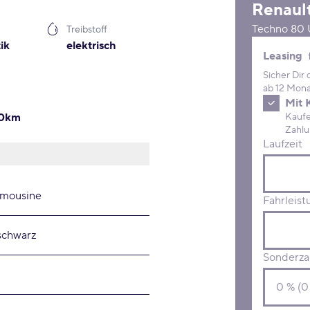
Renaul
Techno 80 
Treibstoff
ik
elektrisch
Leasing 
Leasing
Sicher Dir
ab 12 Mona
Mit 
0km
Kaufe D
Laufzeit
imousine
Fahrleist
schwarz
Sonderza