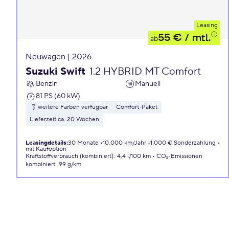
Leasing
55 €
/ mtl.
ab
Neuwagen | 2026
Suzuki Swift
1.2 HYBRID MT Comfort
Benzin
Manuell
81 PS (60 kW)
weitere Farben verfügbar
Comfort-Paket
Lieferzeit ca. 20 Wochen
Leasingdetails
:
30 Monate
10.000 km/Jahr
1.000 € Sonderzahlung
mit Kaufoption
Kraftstoffverbrauch (kombiniert)
:
4,4 l/100 km
CO₂-Emissionen
kombiniert
:
99 g/km