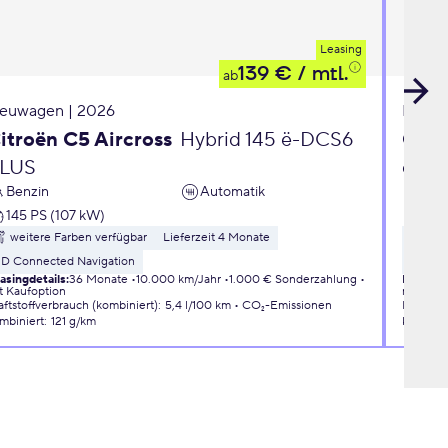
Leasing
139 €
/ mtl.
ab
euwagen | 2026
Neuwa
itroën C5 Aircross
Hybrid 145 ë-DCS6
Opel
LUS
eDC
Benzin
Automatik
Ben
145 PS (107 kW)
110 
weitere Farben verfügbar
Lieferzeit 4 Monate
wei
3D Connected Navigation
Liefer
asingdetails
:
36 Monate
10.000 km/Jahr
1.000 € Sonderzahlung
Leasingd
t Kaufoption
mit Kauf
aftstoffverbrauch (kombiniert)
:
5,4 l/100 km
CO₂-Emissionen
Kraftsto
mbiniert
:
121 g/km
kombini