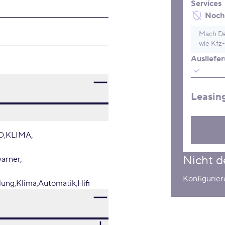
Services
Noch 
Mach De
wie Kfz-
Ausliefe
Leasin
O
KLIMA
Nicht d
arner
Konfigurie
lung
Klima
Automatik
Hifi