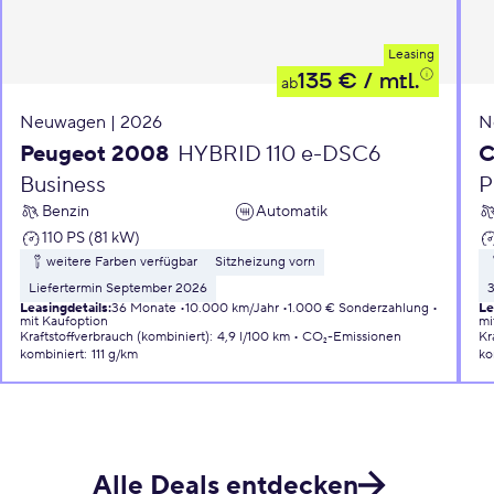
Leasing
135 €
/ mtl.
ab
Neuwagen | 2026
N
Peugeot 2008
HYBRID 110 e-DSC6
C
Business
P
Benzin
Automatik
110 PS (81 kW)
weitere Farben verfügbar
Sitzheizung vorn
Liefertermin September 2026
Leasingdetails
:
36 Monate
10.000 km/Jahr
1.000 € Sonderzahlung
Le
mit Kaufoption
mi
Kraftstoffverbrauch (kombiniert)
:
4,9 l/100 km
CO₂-Emissionen
Kr
kombiniert
:
111 g/km
ko
Alle Deals entdecken