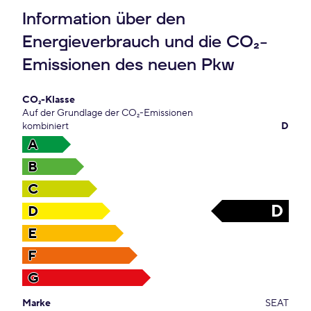
Information über den
Energieverbrauch und die CO₂-
Emissionen des neuen Pkw
CO₂-Klasse
Auf der Grundlage der CO₂-Emissionen
kombiniert
D
A
B
C
D
D
E
F
G
Marke
SEAT