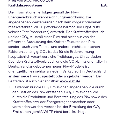
Preis von 50,0: 960,00 EUR
Kraftfahrzeugsteuer
k.A.
Die Informationen erfolgen gemäß der Pkw-
Energieverbrauchskennzeichnungsverordnung. Die
angegebenen Werte wurden nach dem vorgeschriebenen
Messverfahren WLTP (Worldwide harmonised Light-duty
vehicles Test Procedures) ermittelt. Der Kraftstoffverbrauch
und der CO₂, Ausstoß eines Pkw sind nicht nur von der
effizienten Ausnutzung des Kraftstoffs durch den Pkw,
sondern auch vom Fahrstil und anderen nichttechnischen
Faktoren abhängig. CO₂, ist das für die Erderwärmung
hauptsächlich verantwortliche Treibhausgas. Ein Leitfaden
über den Kraftstoffverbrauch und die CO₂-Emissionen aller in
Deutschland angebotenen neuen Pkw-Modelle ist
unentgeltlich einsehbar an jedem Verkaufsort in Deutschland,
an dem neue Pkw ausgestellt oder angeboten werden. Der
Leitfaden ist auch hier abrufbar:
www.dat.de
.
Es werden nur die CO₂-Emissionen angegeben, die durch
den Betrieb des Pkw entstehen. CO₂,-Emissionen, die
durch die Produktion und Bereitstellung des Pkw sowie des
Kraftstoffes bzw. der Energieträger entstehen oder
vermieden werden, werden bei der Ermittlung der CO₂-
Emissionen gemäß WLTP nicht berücksichtigt.