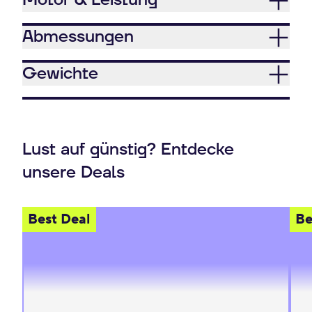
Motor & Leistung
Abmessungen
Gewichte
Lust auf günstig? Entdecke
unsere Deals
Best Deal
Be