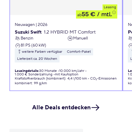
Leasing
55 €
/ mtl.
ab
Neuwagen | 2026
N
Suzuki Swift
1.2 HYBRID MT Comfort
P
Benzin
Manuell
81 PS (60 kW)
weitere Farben verfügbar
Comfort-Paket
Lieferzeit ca. 20 Wochen
L
Leasingdetails
:
30 Monate
10.000 km/Jahr
Le
1.000 € Sonderzahlung
mit Kaufoption
1.
Kraftstoffverbrauch (kombiniert)
:
4,4 l/100 km
CO₂-Emissionen
Kr
kombiniert
:
99 g/km
ko
Alle Deals entdecken