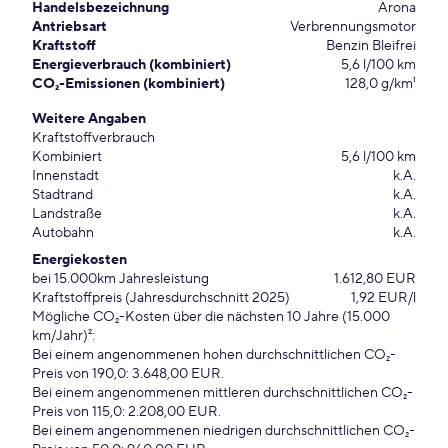
Handelsbezeichnung
Arona
Antriebsart
Verbrennungsmotor
Kraftstoff
Benzin Bleifrei
Energieverbrauch (kombiniert)
5,6 l/100 km
CO₂-Emissionen (kombiniert)
128,0 g/km¹
Weitere Angaben
Kraftstoffverbrauch
Kombiniert
5,6 l/100 km
Innenstadt
k.A.
Stadtrand
k.A.
Landstraße
k.A.
Autobahn
k.A.
Energiekosten
bei 15.000km Jahresleistung
1.612,80 EUR
Kraftstoffpreis (Jahresdurchschnitt 2025)
1,92 EUR/l
Mögliche CO₂-Kosten über die nächsten 10 Jahre (15.000
km/Jahr)²:
Bei einem angenommenen hohen durchschnittlichen CO₂-
Preis von 190,0: 3.648,00 EUR.
Bei einem angenommenen mittleren durchschnittlichen CO₂-
Preis von 115,0: 2.208,00 EUR.
Bei einem angenommenen niedrigen durchschnittlichen CO₂-