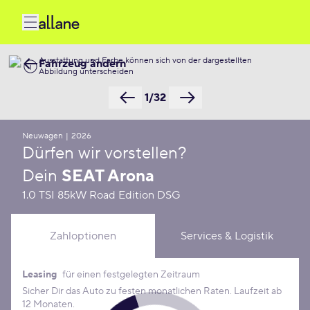
Ausstattung und Farbe können sich von der dargestellten
Fahrzeug ändern
Abbildung unterscheiden
1/32
Neuwagen
|
2026
Dürfen wir vorstellen?
Dein
SEAT Arona
1.0 TSI 85kW Road Edition DSG
Zahloptionen
Services & Logistik
Leasing
für einen festgelegten Zeitraum
Leasing Konditionen
Sicher Dir das Auto zu festen monatlichen Raten. Laufzeit ab
12 Monaten.