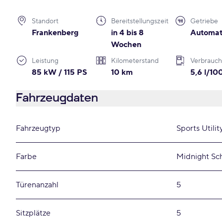
Standort
Bereitstellungszeit
Getriebe
Frankenberg
in 4 bis 8
Automat
Wochen
Leistung
Kilometerstand
Verbrauch
85 kW / 115 PS
10 km
5,6 l/1
Fahrzeugdaten
Fahrzeugtyp
Sports Utilit
Farbe
Midnight Sc
Türenanzahl
5
Sitzplätze
5