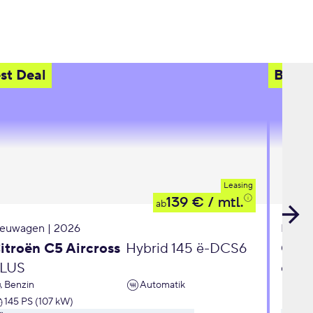
st Deal
Best 
Leasing
139 €
/ mtl.
ab
euwagen | 2026
Neuwa
itroën C5 Aircross
Hybrid 145 ë-DCS6
Opel
LUS
eDC
Benzin
Automatik
Ben
145 PS (107 kW)
110 