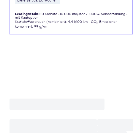
Lieferzeit ca. 20 Wochen
Leasingdetails
:
30 Monate
10.000 km/Jahr
1.000 € Sonderzahlung
mit Kaufoption
Kraftstoffverbrauch (kombiniert)
:
4,4 l/100 km
CO₂-Emissionen
kombiniert
:
99 g/km