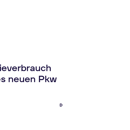
gieverbrauch
es neuen Pkw
D