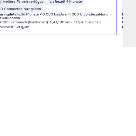
weitere Farben verfügbar
Lieferzeit 4 Monate
wei
3D Connected Navigation
Liefer
asingdetails
:
36 Monate
10.000 km/Jahr
1.000 € Sonderzahlung
Leasingd
t Kaufoption
mit Kauf
aftstoffverbrauch (kombiniert)
:
5,4 l/100 km
CO₂-Emissionen
Kraftsto
mbiniert
:
121 g/km
kombini