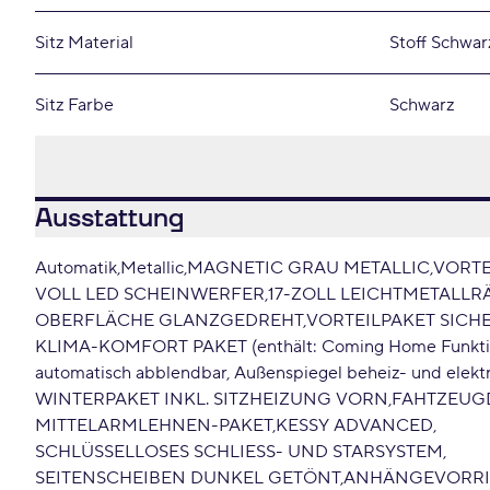
Sitz Material
Stoff Schwar
Sitz Farbe
Schwarz
Ausstattung
Automatik
Metallic
MAGNETIC GRAU METALLIC
VORTE
VOLL LED SCHEINWERFER
17-ZOLL LEICHTMETALLR
OBERFLÄCHE GLANZGEDREHT
VORTEILPAKET SICH
KLIMA-KOMFORT PAKET (enthält: Coming Home Funktion
automatisch abblendbar, Außenspiegel beheiz- und elektr
WINTERPAKET INKL. SITZHEIZUNG VORN
FAHTZEUG
MITTELARMLEHNEN-PAKET
KESSY ADVANCED
SCHLÜSSELLOSES SCHLIESS- UND STARSYSTEM
SEITENSCHEIBEN DUNKEL GETÖNT
ANHÄNGEVORRI