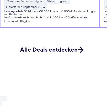
weitere Farben verfügbar
Sitzheizung vorn
Liefertermin September 2026
Leasingdetails
:
36 Monate
10.000 km/Jahr
1.000 € Sonderzahlung
Le
mit Kaufoption
mi
Kraftstoffverbrauch (kombiniert)
:
4,9 l/100 km
CO₂-Emissionen
Kr
kombiniert
:
111 g/km
ko
Alle Deals entdecken