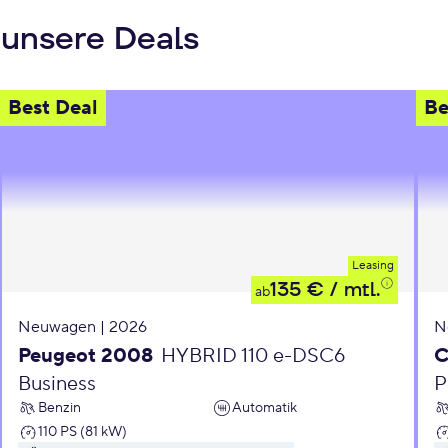
 unsere Deals
Best Deal
Be
Leasing
135 €
/ mtl.
ab
Neuwagen | 2026
N
Peugeot 2008
HYBRID 110 e-DSC6
C
Business
P
Benzin
Automatik
110 PS (81 kW)