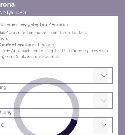
rona
kW Style DSG
Konditionen
für einen festgelegten Zeitraum
 das Auto zu festen monatlichen Raten. Laufzeit
ten.
Kaufoption
(Vario-Leasing)
ein Auto nach der Leasing-Laufzeit für oder gib es nach
Zahlung einer Schlussrate von zurück.
ung
hlung