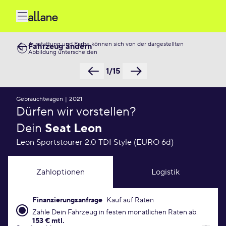
Ausstattung und Farbe können sich von der dargestellten
Fahrzeug ändern
Abbildung unterscheiden
1/15
Gebrauchtwagen
|
2021
Dürfen wir vorstellen?
Dein
Seat Leon
Leon Sportstourer 2.0 TDI Style (EURO 6d)
Zahloptionen
Logistik
Finanzierungsanfrage
Kauf auf Raten
Finanzierungsanfrage Konditionen
Zahle Dein Fahrzeug in festen monatlichen Raten ab.
153 € mtl.