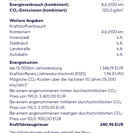
Energieverbrauch (kombiniert)
4,6 l/100 km
CO₂-Emissionen (kombiniert)
120,0 g/km¹
Weitere Angaben
Kraftstoffverbrauch
Kombiniert
4,6 l/100 km
Innenstadt
k.A.
Stadtrand
k.A.
Landstraße
k.A.
Autobahn
k.A.
Energiekosten
bei 15.000km Jahresleistung
1.346,19 EUR
Kraftstoffpreis (Jahresdurchschnitt 2025)
1,96 EUR/l
Mögliche CO₂-Kosten über die nächsten 10 Jahre (15.000
km/Jahr)²:
Bei einem angenommenen hohen durchschnittlichen CO₂-
Preis von 190,0: 3.420,00 EUR.
Bei einem angenommenen mittleren durchschnittlichen CO₂-
Preis von 115,0: 2.070,00 EUR.
Bei einem angenommenen niedrigen durchschnittlichen CO₂-
Preis von 50,0: 900,00 EUR
Kraftfahrzeugsteuer
240,96 EUR
Die Informationen erfolgen gemäß der Pkw-