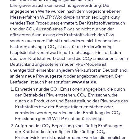
Energieverbrauchskennzeichnungsverordnung. Die
angegebenen Werte wurden nach dem vorgeschriebenen
Messverfahren WLTP (Worldwide harmonised Light-duty
vehicles Test Procedures) ermittelt. Der Kraftstoffverbrauch
und der CO₂, Ausstoß eines Pkw sind nicht nur von der
effizienten Ausnutzung des Kraftstoffs durch den Pkw,
sondern auch vom Fahrstil und anderen nichttechnischen
Faktoren abhängig. CO₂, ist das für die Erderwärmung
hauptsächlich verantwortliche Treibhausgas. Ein Leitfaden
über den Kraftstoffverbrauch und die CO₂-Emissionen aller in
Deutschland angebotenen neuen Pkw-Modelle ist
unentgeltlich einsehbar an jedem Verkaufsort in Deutschland,
an dem neue Pkw ausgestellt oder angeboten werden. Der
Leitfaden ist auch hier abrufbar:
www.dat.de
.
Es werden nur die CO₂-Emissionen angegeben, die durch
den Betrieb des Pkw entstehen. CO₂,-Emissionen, die
durch die Produktion und Bereitstellung des Pkw sowie des
Kraftstoffes bzw. der Energieträger entstehen oder
vermieden werden, werden bei der Ermittlung der CO₂-
Emissionen gemäß WLTP nicht berücksichtigt.
Aufgrund der CO₂-Bepreisung sind künftig Erhöhungen
der Kraftstoffkosten möglich. Die künftige CO₂,
Preisentwicklung ist unsicher, daher werden die möglichen