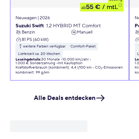
55 €
/ mtl.
ab
Neuwagen | 2026
N
Suzuki Swift
1.2 HYBRID MT Comfort
P
Benzin
Manuell
81 PS (60 kW)
weitere Farben verfügbar
Comfort-Paket
Lieferzeit ca. 20 Wochen
L
Leasingdetails
:
30 Monate
10.000 km/Jahr
Le
1.000 € Sonderzahlung
mit Kaufoption
1.
Kraftstoffverbrauch (kombiniert)
:
4,4 l/100 km
CO₂-Emissionen
Kr
kombiniert
:
99 g/km
ko
Alle Deals entdecken