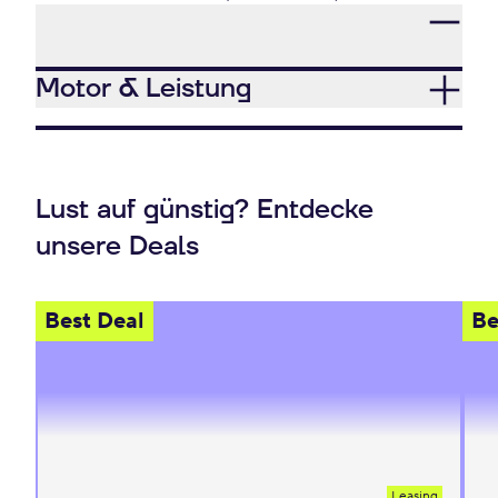
Motor & Leistung
Lust auf günstig? Entdecke
unsere Deals
Best Deal
Be
Leasing