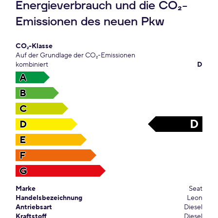
Energieverbrauch und die CO₂-
Emissionen des neuen Pkw
CO₂-Klasse
Auf der Grundlage der CO₂-Emissionen
kombiniert
D
A
B
C
D
D
E
F
G
Marke
Seat
Handelsbezeichnung
Leon
Antriebsart
Diesel
Kraftstoff
Diesel