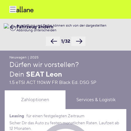
Ausstattung und Farbe können sich von der dargestellten
Fahrzeug ändern
Abbildung unterscheiden
1/32
Neuwagen
|
2025
Dürfen wir vorstellen?
Dein
SEAT Leon
1.5 eTSI ACT 110kW FR Black Ed. DSG SP
Zahloptionen
Services & Logistik
Leasing
für einen festgelegten Zeitraum
Leasing Konditionen
Sicher Dir das Auto zu festen monatlichen Raten. Laufzeit ab
12 Monaten.