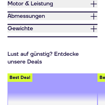
Motor & Leistung
Abmessungen
Gewichte
Lust auf günstig? Entdecke
unsere Deals
Best Deal
Be