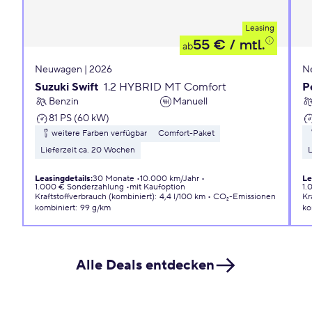
Leasing
55 €
/ mtl.
ab
Neuwagen | 2026
N
Suzuki Swift
1.2 HYBRID MT Comfort
P
Benzin
Manuell
81 PS (60 kW)
weitere Farben verfügbar
Comfort-Paket
Lieferzeit ca. 20 Wochen
L
Leasingdetails
:
30 Monate
10.000 km/Jahr
Le
1.000 € Sonderzahlung
mit Kaufoption
1.
Kraftstoffverbrauch (kombiniert)
:
4,4 l/100 km
CO₂-Emissionen
Kr
kombiniert
:
99 g/km
ko
Alle Deals entdecken