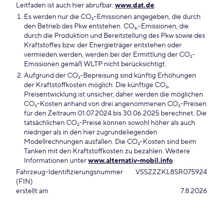
Leitfaden ist auch hier abrufbar:
www.dat.de
.
Es werden nur die CO₂-Emissionen angegeben, die durch
den Betrieb des Pkw entstehen. CO₂,-Emissionen, die
durch die Produktion und Bereitstellung des Pkw sowie des
Kraftstoffes bzw. der Energieträger entstehen oder
vermieden werden, werden bei der Ermittlung der CO₂-
Emissionen gemäß WLTP nicht berücksichtigt.
Aufgrund der CO₂-Bepreisung sind künftig Erhöhungen
der Kraftstoffkosten möglich. Die künftige CO₂,
Preisentwicklung ist unsicher, daher werden die möglichen
CO₂-Kosten anhand von drei angenommenen CO₂-Preisen
für den Zeitraum 01.07.2024 bis 30.06.2025 berechnet. Die
tatsächlichen CO₂-Preise können sowohl höher als auch
niedriger als in den hier zugrundeliegenden
Modellrechnungen ausfallen. Die CO₂-Kosten sind beim
Tanken mit den Kraftstoffkosten zu bezahlen. Weitere
Informationen unter
www.alternativ-mobil.info
.
Fahrzeug-Identifizierungsnummer
VSSZZZKL8SR075924
(FIN)
erstellt am
7.8.2026