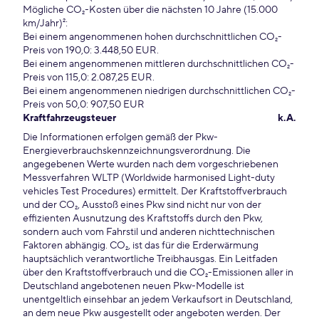
Mögliche CO₂-Kosten über die nächsten 10 Jahre (15.000
km/Jahr)²:
Bei einem angenommenen hohen durchschnittlichen CO₂-
Preis von 190,0: 3.448,50 EUR.
Bei einem angenommenen mittleren durchschnittlichen CO₂-
Preis von 115,0: 2.087,25 EUR.
Bei einem angenommenen niedrigen durchschnittlichen CO₂-
Preis von 50,0: 907,50 EUR
Kraftfahrzeugsteuer
k.A.
Die Informationen erfolgen gemäß der Pkw-
Energieverbrauchskennzeichnungsverordnung. Die
angegebenen Werte wurden nach dem vorgeschriebenen
Messverfahren WLTP (Worldwide harmonised Light-duty
vehicles Test Procedures) ermittelt. Der Kraftstoffverbrauch
und der CO₂, Ausstoß eines Pkw sind nicht nur von der
effizienten Ausnutzung des Kraftstoffs durch den Pkw,
sondern auch vom Fahrstil und anderen nichttechnischen
Faktoren abhängig. CO₂, ist das für die Erderwärmung
hauptsächlich verantwortliche Treibhausgas. Ein Leitfaden
über den Kraftstoffverbrauch und die CO₂-Emissionen aller in
Deutschland angebotenen neuen Pkw-Modelle ist
unentgeltlich einsehbar an jedem Verkaufsort in Deutschland,
an dem neue Pkw ausgestellt oder angeboten werden. Der