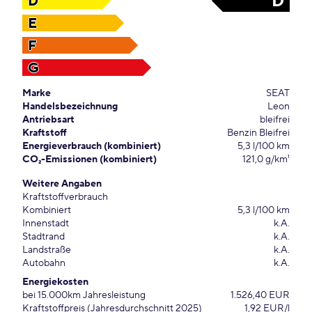
D
D
E
F
G
Marke
SEAT
Handelsbezeichnung
Leon
Antriebsart
bleifrei
Kraftstoff
Benzin Bleifrei
Energieverbrauch (kombiniert)
5,3 l/100 km
CO₂-Emissionen (kombiniert)
121,0 g/km¹
Weitere Angaben
Kraftstoffverbrauch
Kombiniert
5,3 l/100 km
Innenstadt
k.A.
Stadtrand
k.A.
Landstraße
k.A.
Autobahn
k.A.
Energiekosten
bei 15.000km Jahresleistung
1.526,40 EUR
Kraftstoffpreis (Jahresdurchschnitt 2025)
1,92 EUR/l