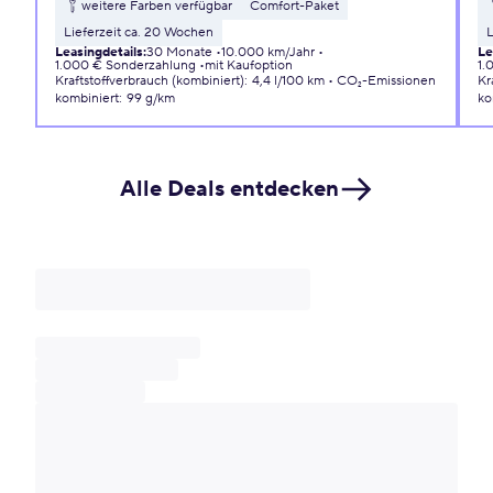
weitere Farben verfügbar
Comfort-Paket
Lieferzeit ca. 20 Wochen
L
Leasingdetails
:
30 Monate
10.000 km/Jahr
Le
1.000 € Sonderzahlung
mit Kaufoption
1.
Kraftstoffverbrauch (kombiniert)
:
4,4 l/100 km
CO₂-Emissionen
Kr
kombiniert
:
99 g/km
ko
Alle Deals entdecken