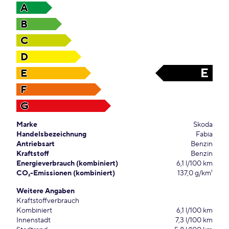
A
B
C
D
E
E
F
G
Marke
Skoda
Handelsbezeichnung
Fabia
Antriebsart
Benzin
Kraftstoff
Benzin
Energieverbrauch (kombiniert)
6,1 l/100 km
CO₂-Emissionen (kombiniert)
137,0 g/km¹
Weitere Angaben
Kraftstoffverbrauch
Kombiniert
6,1 l/100 km
Innenstadt
7,3 l/100 km