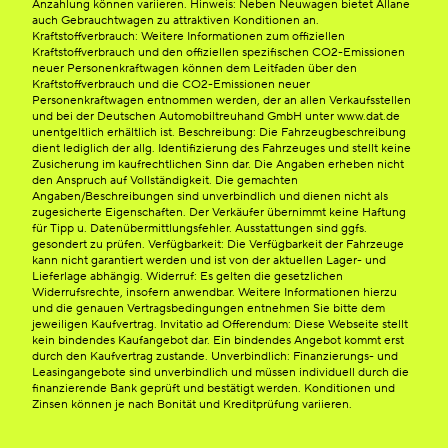
Anzahlung können variieren. Hinweis: Neben Neuwagen bietet Allane
auch Gebrauchtwagen zu attraktiven Konditionen an.
Kraftstoffverbrauch: Weitere Informationen zum offiziellen
Kraftstoffverbrauch und den offiziellen spezifischen CO2-Emissionen
neuer Personenkraftwagen können dem Leitfaden über den
Kraftstoffverbrauch und die CO2-Emissionen neuer
Personenkraftwagen entnommen werden, der an allen Verkaufsstellen
und bei der Deutschen Automobiltreuhand GmbH unter www.dat.de
unentgeltlich erhältlich ist. Beschreibung: Die Fahrzeugbeschreibung
dient lediglich der allg. Identifizierung des Fahrzeuges und stellt keine
Zusicherung im kaufrechtlichen Sinn dar. Die Angaben erheben nicht
den Anspruch auf Vollständigkeit. Die gemachten
Angaben/Beschreibungen sind unverbindlich und dienen nicht als
zugesicherte Eigenschaften. Der Verkäufer übernimmt keine Haftung
für Tipp u. Datenübermittlungsfehler. Ausstattungen sind ggfs.
gesondert zu prüfen. Verfügbarkeit: Die Verfügbarkeit der Fahrzeuge
kann nicht garantiert werden und ist von der aktuellen Lager- und
Lieferlage abhängig. Widerruf: Es gelten die gesetzlichen
Widerrufsrechte, insofern anwendbar. Weitere Informationen hierzu
und die genauen Vertragsbedingungen entnehmen Sie bitte dem
jeweiligen Kaufvertrag. Invitatio ad Offerendum: Diese Webseite stellt
kein bindendes Kaufangebot dar. Ein bindendes Angebot kommt erst
durch den Kaufvertrag zustande. Unverbindlich: Finanzierungs- und
Leasingangebote sind unverbindlich und müssen individuell durch die
finanzierende Bank geprüft und bestätigt werden. Konditionen und
Zinsen können je nach Bonität und Kreditprüfung variieren.