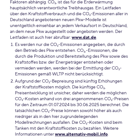
Faktoren abhängig. CO₂, ist das für die Erderwärmung
hauptsächlich verantwortliche Treibhausgas. Ein Leitfaden
über den Kraftstoffverbrauch und die CO₂-Emissionen aller in
Deutschland angebotenen neuen Pkw-Modelle ist
unentgeltlich einsehbar an jedem Verkaufsort in Deutschland,
an dem neue Pkw ausgestellt oder angeboten werden. Der
Leitfaden ist auch hier abrufbar:
www.dat.de
.
Es werden nur die CO₂-Emissionen angegeben, die durch
den Betrieb des Pkw entstehen. CO₂,-Emissionen, die
durch die Produktion und Bereitstellung des Pkw sowie des
Kraftstoffes bzw. der Energieträger entstehen oder
vermieden werden, werden bei der Ermittlung der CO₂-
Emissionen gemäß WLTP nicht berücksichtigt.
Aufgrund der CO₂-Bepreisung sind künftig Erhöhungen
der Kraftstoffkosten möglich. Die künftige CO₂,
Preisentwicklung ist unsicher, daher werden die möglichen
CO₂-Kosten anhand von drei angenommenen CO₂-Preisen
für den Zeitraum 01.07.2024 bis 30.06.2025 berechnet. Die
tatsächlichen CO₂-Preise können sowohl höher als auch
niedriger als in den hier zugrundeliegenden
Modellrechnungen ausfallen. Die CO₂-Kosten sind beim
Tanken mit den Kraftstoffkosten zu bezahlen. Weitere
Informationen unter
www.alternativ-mobil.info
.