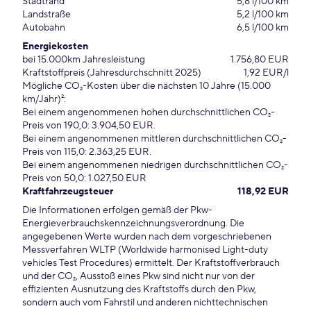
Stadtrand
5,8 l/100 km
Landstraße
5,2 l/100 km
Autobahn
6,5 l/100 km
Energiekosten
bei 15.000km Jahresleistung
1.756,80 EUR
Kraftstoffpreis (Jahresdurchschnitt 2025)
1,92 EUR/l
Mögliche CO₂-Kosten über die nächsten 10 Jahre (15.000
km/Jahr)²:
Bei einem angenommenen hohen durchschnittlichen CO₂-
Preis von 190,0: 3.904,50 EUR.
Bei einem angenommenen mittleren durchschnittlichen CO₂-
Preis von 115,0: 2.363,25 EUR.
Bei einem angenommenen niedrigen durchschnittlichen CO₂-
Preis von 50,0: 1.027,50 EUR
Kraftfahrzeugsteuer
118,92 EUR
Die Informationen erfolgen gemäß der Pkw-
Energieverbrauchskennzeichnungsverordnung. Die
angegebenen Werte wurden nach dem vorgeschriebenen
Messverfahren WLTP (Worldwide harmonised Light-duty
vehicles Test Procedures) ermittelt. Der Kraftstoffverbrauch
und der CO₂, Ausstoß eines Pkw sind nicht nur von der
effizienten Ausnutzung des Kraftstoffs durch den Pkw,
sondern auch vom Fahrstil und anderen nichttechnischen