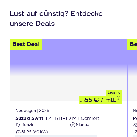
Lust auf günstig? Entdecke
unsere Deals
Best Deal
Be
Leasing
55 €
/ mtl.
ab
Neuwagen | 2026
N
Suzuki Swift
1.2 HYBRID MT Comfort
P
Benzin
Manuell
81 PS (60 kW)