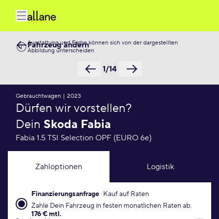
Ausstattung und Farbe können sich von der dargestellten
Fahrzeug ändern
Abbildung unterscheiden
1/14
Gebrauchtwagen
|
2023
Dürfen wir vorstellen?
Dein
Skoda Fabia
Fabia 1.5 TSI Selection OPF (EURO 6e)
Zahloptionen
Logistik
Finanzierungsanfrage
Kauf auf Raten
Finanzierungsanfrage Konditionen
Zahle Dein Fahrzeug in festen monatlichen Raten ab.
176 € mtl.