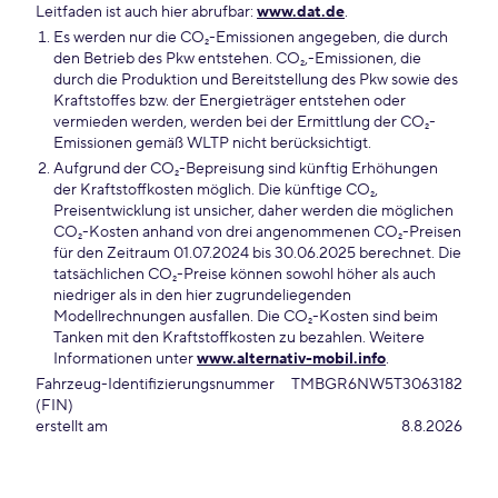
Leitfaden ist auch hier abrufbar:
www.dat.de
.
Es werden nur die CO₂-Emissionen angegeben, die durch
den Betrieb des Pkw entstehen. CO₂,-Emissionen, die
durch die Produktion und Bereitstellung des Pkw sowie des
Kraftstoffes bzw. der Energieträger entstehen oder
vermieden werden, werden bei der Ermittlung der CO₂-
Emissionen gemäß WLTP nicht berücksichtigt.
Aufgrund der CO₂-Bepreisung sind künftig Erhöhungen
der Kraftstoffkosten möglich. Die künftige CO₂,
Preisentwicklung ist unsicher, daher werden die möglichen
CO₂-Kosten anhand von drei angenommenen CO₂-Preisen
für den Zeitraum 01.07.2024 bis 30.06.2025 berechnet. Die
tatsächlichen CO₂-Preise können sowohl höher als auch
niedriger als in den hier zugrundeliegenden
Modellrechnungen ausfallen. Die CO₂-Kosten sind beim
Tanken mit den Kraftstoffkosten zu bezahlen. Weitere
Informationen unter
www.alternativ-mobil.info
.
Fahrzeug-Identifizierungsnummer
TMBGR6NW5T3063182
(FIN)
erstellt am
8.8.2026