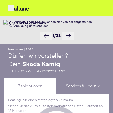
Ausstattung und Farbe können sich von der dargestellten
Fahrzeug ändern
Abbildung unterscheiden
1/32
Neuwagen
|
2026
Dürfen wir vorstellen?
Dein
Skoda Kamiq
1.0 TSI 85kW DSG Monte Carlo
Zahloptionen
Services & Logistik
Leasing
für einen festgelegten Zeitraum
Leasing Konditionen
Sicher Dir das Auto zu festen monatlichen Raten. Laufzeit ab
12 Monaten.