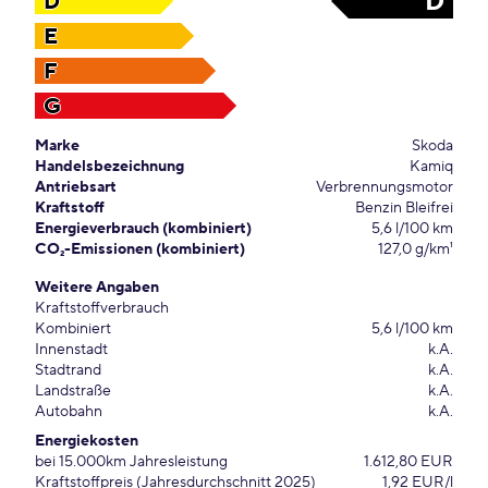
D
D
E
F
G
Marke
Skoda
Handelsbezeichnung
Kamiq
Antriebsart
Verbrennungsmotor
Kraftstoff
Benzin Bleifrei
Energieverbrauch (kombiniert)
5,6 l/100 km
CO₂-Emissionen (kombiniert)
127,0 g/km¹
Weitere Angaben
Kraftstoffverbrauch
Kombiniert
5,6 l/100 km
Innenstadt
k.A.
Stadtrand
k.A.
Landstraße
k.A.
Autobahn
k.A.
Energiekosten
bei 15.000km Jahresleistung
1.612,80 EUR
Kraftstoffpreis (Jahresdurchschnitt 2025)
1,92 EUR/l