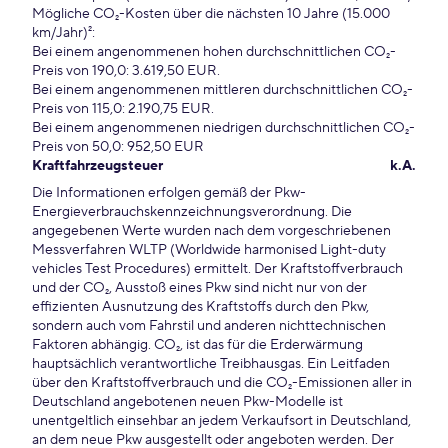
Mögliche CO₂-Kosten über die nächsten 10 Jahre (15.000
km/Jahr)²:
Bei einem angenommenen hohen durchschnittlichen CO₂-
Preis von 190,0: 3.619,50 EUR.
Bei einem angenommenen mittleren durchschnittlichen CO₂-
Preis von 115,0: 2.190,75 EUR.
Bei einem angenommenen niedrigen durchschnittlichen CO₂-
Preis von 50,0: 952,50 EUR
Kraftfahrzeugsteuer
k.A.
Die Informationen erfolgen gemäß der Pkw-
Energieverbrauchskennzeichnungsverordnung. Die
angegebenen Werte wurden nach dem vorgeschriebenen
Messverfahren WLTP (Worldwide harmonised Light-duty
vehicles Test Procedures) ermittelt. Der Kraftstoffverbrauch
und der CO₂, Ausstoß eines Pkw sind nicht nur von der
effizienten Ausnutzung des Kraftstoffs durch den Pkw,
sondern auch vom Fahrstil und anderen nichttechnischen
Faktoren abhängig. CO₂, ist das für die Erderwärmung
hauptsächlich verantwortliche Treibhausgas. Ein Leitfaden
über den Kraftstoffverbrauch und die CO₂-Emissionen aller in
Deutschland angebotenen neuen Pkw-Modelle ist
unentgeltlich einsehbar an jedem Verkaufsort in Deutschland,
an dem neue Pkw ausgestellt oder angeboten werden. Der