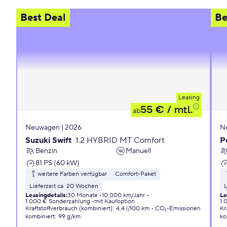
Best Deal
Be
Leasing
55 €
/ mtl.
ab
Neuwagen | 2026
N
Suzuki Swift
1.2 HYBRID MT Comfort
P
Benzin
Manuell
81 PS (60 kW)
weitere Farben verfügbar
Comfort-Paket
Lieferzeit ca. 20 Wochen
L
Leasingdetails
:
30 Monate
10.000 km/Jahr
Le
1.000 € Sonderzahlung
mit Kaufoption
1.
Kraftstoffverbrauch (kombiniert)
:
4,4 l/100 km
CO₂-Emissionen
Kr
kombiniert
:
99 g/km
ko