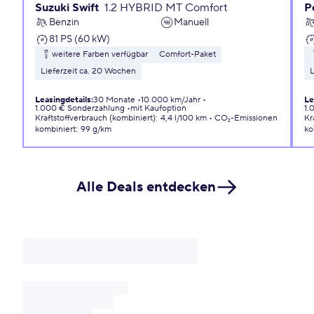
Suzuki Swift
1.2 HYBRID MT Comfort
P
Benzin
Manuell
81 PS (60 kW)
weitere Farben verfügbar
Comfort-Paket
Lieferzeit ca. 20 Wochen
L
Leasingdetails
:
30 Monate
10.000 km/Jahr
Le
1.000 € Sonderzahlung
mit Kaufoption
1.
Kraftstoffverbrauch (kombiniert)
:
4,4 l/100 km
CO₂-Emissionen
Kr
kombiniert
:
99 g/km
ko
Alle Deals entdecken