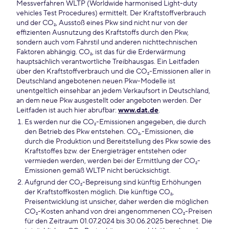
Messverfahren WLTP (Worldwide harmonised Light-duty
vehicles Test Procedures) ermittelt. Der Kraftstoffverbrauch
und der CO₂, Ausstoß eines Pkw sind nicht nur von der
effizienten Ausnutzung des Kraftstoffs durch den Pkw,
sondern auch vom Fahrstil und anderen nichttechnischen
Faktoren abhängig. CO₂, ist das für die Erderwärmung
hauptsächlich verantwortliche Treibhausgas. Ein Leitfaden
über den Kraftstoffverbrauch und die CO₂-Emissionen aller in
Deutschland angebotenen neuen Pkw-Modelle ist
unentgeltlich einsehbar an jedem Verkaufsort in Deutschland,
an dem neue Pkw ausgestellt oder angeboten werden. Der
Leitfaden ist auch hier abrufbar:
www.dat.de
.
Es werden nur die CO₂-Emissionen angegeben, die durch
den Betrieb des Pkw entstehen. CO₂,-Emissionen, die
durch die Produktion und Bereitstellung des Pkw sowie des
Kraftstoffes bzw. der Energieträger entstehen oder
vermieden werden, werden bei der Ermittlung der CO₂-
Emissionen gemäß WLTP nicht berücksichtigt.
Aufgrund der CO₂-Bepreisung sind künftig Erhöhungen
der Kraftstoffkosten möglich. Die künftige CO₂,
Preisentwicklung ist unsicher, daher werden die möglichen
CO₂-Kosten anhand von drei angenommenen CO₂-Preisen
für den Zeitraum 01.07.2024 bis 30.06.2025 berechnet. Die