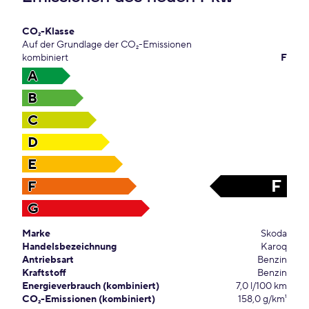
CO₂-Klasse
Auf der Grundlage der CO₂-Emissionen
kombiniert
F
A
B
C
D
E
F
F
G
Marke
Skoda
Handelsbezeichnung
Karoq
Antriebsart
Benzin
Kraftstoff
Benzin
Energieverbrauch (kombiniert)
7,0 l/100 km
CO₂-Emissionen (kombiniert)
158,0 g/km¹