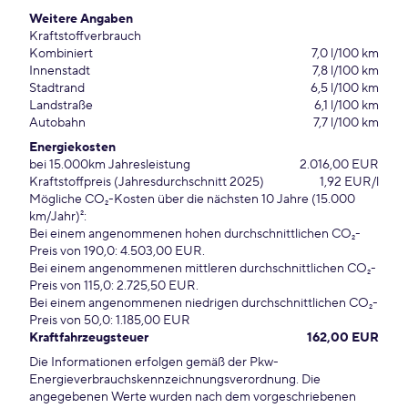
Weitere Angaben
Kraftstoffverbrauch
Kombiniert
7,0 l/100 km
Innenstadt
7,8 l/100 km
Stadtrand
6,5 l/100 km
Landstraße
6,1 l/100 km
Autobahn
7,7 l/100 km
Energiekosten
bei 15.000km Jahresleistung
2.016,00 EUR
Kraftstoffpreis (Jahresdurchschnitt 2025)
1,92 EUR/l
Mögliche CO₂-Kosten über die nächsten 10 Jahre (15.000
km/Jahr)²:
Bei einem angenommenen hohen durchschnittlichen CO₂-
Preis von 190,0: 4.503,00 EUR.
Bei einem angenommenen mittleren durchschnittlichen CO₂-
Preis von 115,0: 2.725,50 EUR.
Bei einem angenommenen niedrigen durchschnittlichen CO₂-
Preis von 50,0: 1.185,00 EUR
Kraftfahrzeugsteuer
162,00 EUR
Die Informationen erfolgen gemäß der Pkw-
Energieverbrauchskennzeichnungsverordnung. Die
angegebenen Werte wurden nach dem vorgeschriebenen