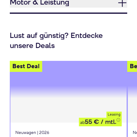
Motor & Leistung
Lust auf günstig? Entdecke
unsere Deals
Best Deal
Be
Leasing
55 €
/ mtl.
ab
Neuwagen | 2026
N