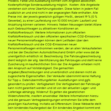
Modells. Farbe und Ausstattung können vom Angebot abweichen.
Kostenpflichtige Sonderausstattung möglich. Kosten: Alle Angebote
verstehen sich ohne Überführungskosten. Diese fallen in jedem Fall
zusätzlich an und sind nicht in der angezeigten Rate enthalten. Alle
Preise inkl. der jeweils gesetzlich gültigen MwSt., derzeit 19 % (0 %
Gewerbe), zu einer Laufleistung von 10.000 km/Jahr. Laufzeit und
Anzahlung können variieren. Hinweis: Neben Neuwagen bietet Allane
auch Gebrauchtwagen zu attraktiven Konditionen an.
Kraftstoffverbrauch: Weitere Informationen zum offiziellen
Kraftstoffverbrauch und den offiziellen spezifischen CO2-Emissionen
neuer Personenkraftwagen können dem Leitfaden über den
Kraftstoffverbrauch und die CO2-Emissionen neuer
Personenkraftwagen entnommen werden, der an allen Verkaufsstellen
und bei der Deutschen Automobiltreuhand GmbH unter www.dat.de
unentgeltlich erhältlich ist. Beschreibung: Die Fahrzeugbeschreibung
dient lediglich der allg. Identifizierung des Fahrzeuges und stellt keine
Zusicherung im kaufrechtlichen Sinn dar. Die Angaben erheben nicht
den Anspruch auf Vollständigkeit. Die gemachten
Angaben/Beschreibungen sind unverbindlich und dienen nicht als
zugesicherte Eigenschaften. Der Verkäufer übernimmt keine Haftung
für Tipp u. Datenübermittlungsfehler. Ausstattungen sind ggfs.
gesondert zu prüfen. Verfügbarkeit: Die Verfügbarkeit der Fahrzeuge
kann nicht garantiert werden und ist von der aktuellen Lager- und
Lieferlage abhängig. Widerruf: Es gelten die gesetzlichen
Widerrufsrechte, insofern anwendbar. Weitere Informationen hierzu
und die genauen Vertragsbedingungen entnehmen Sie bitte dem
jeweiligen Kaufvertrag. Invitatio ad Offerendum: Diese Webseite stellt
kein bindendes Kaufangebot dar. Ein bindendes Angebot kommt erst