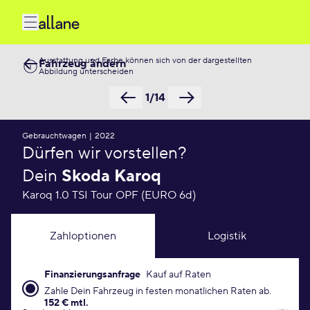
Ausstattung und Farbe können sich von der dargestellten
Fahrzeug ändern
Abbildung unterscheiden
1/14
Gebrauchtwagen
|
2022
Dürfen wir vorstellen?
Dein
Skoda Karoq
Karoq 1.0 TSI Tour OPF (EURO 6d)
Zahloptionen
Logistik
Finanzierungsanfrage
Kauf auf Raten
Finanzierungsanfrage Konditionen
Zahle Dein Fahrzeug in festen monatlichen Raten ab.
152 € mtl.