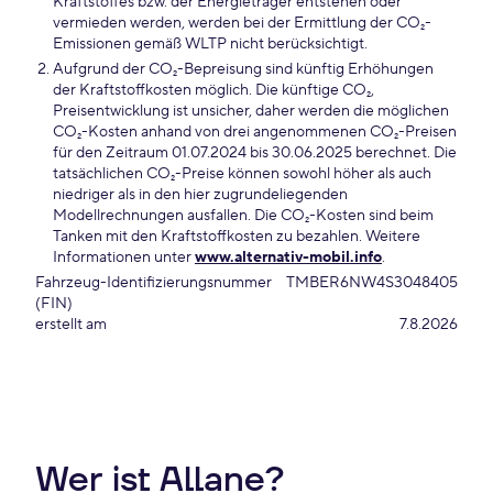
Kraftstoffes bzw. der Energieträger entstehen oder
vermieden werden, werden bei der Ermittlung der CO₂-
Emissionen gemäß WLTP nicht berücksichtigt.
Aufgrund der CO₂-Bepreisung sind künftig Erhöhungen
der Kraftstoffkosten möglich. Die künftige CO₂,
Preisentwicklung ist unsicher, daher werden die möglichen
CO₂-Kosten anhand von drei angenommenen CO₂-Preisen
für den Zeitraum 01.07.2024 bis 30.06.2025 berechnet. Die
tatsächlichen CO₂-Preise können sowohl höher als auch
niedriger als in den hier zugrundeliegenden
Modellrechnungen ausfallen. Die CO₂-Kosten sind beim
Tanken mit den Kraftstoffkosten zu bezahlen. Weitere
Informationen unter
www.alternativ-mobil.info
.
Fahrzeug-Identifizierungsnummer
TMBER6NW4S3048405
(FIN)
erstellt am
7.8.2026
Wer ist Allane?