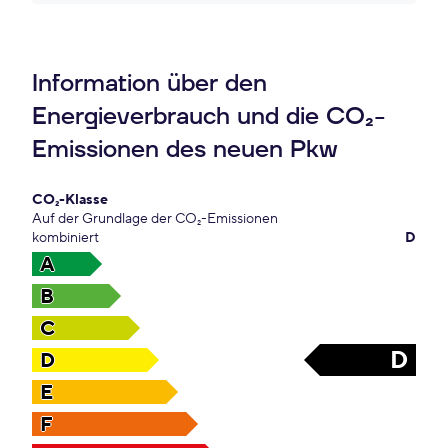
Information über den
Energieverbrauch und die CO₂-
Emissionen des neuen Pkw
CO₂-Klasse
Auf der Grundlage der CO₂-Emissionen
kombiniert
D
A
B
C
D
D
E
F