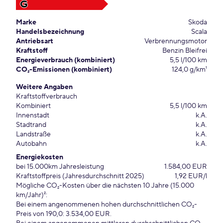
G
Marke
Skoda
Handelsbezeichnung
Scala
Antriebsart
Verbrennungsmotor
Kraftstoff
Benzin Bleifrei
Energieverbrauch (kombiniert)
5,5 l/100 km
CO₂-Emissionen (kombiniert)
124,0 g/km¹
Weitere Angaben
Kraftstoffverbrauch
Kombiniert
5,5 l/100 km
Innenstadt
k.A.
Stadtrand
k.A.
Landstraße
k.A.
Autobahn
k.A.
Energiekosten
bei 15.000km Jahresleistung
1.584,00 EUR
Kraftstoffpreis (Jahresdurchschnitt 2025)
1,92 EUR/l
Mögliche CO₂-Kosten über die nächsten 10 Jahre (15.000
km/Jahr)²:
Bei einem angenommenen hohen durchschnittlichen CO₂-
Preis von 190,0: 3.534,00 EUR.