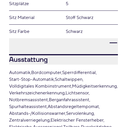
Sitzplätze
5
Sitz Material
Stoff Schwarz
Sitz Farbe
Schwarz
Ausstattung
Automatik
Bordcomputer
Sperrdifferential
Start-Stop-Automatik
Schaltwippen
Volldigitales Kombiinstrument
Müdigkeitserkennung
Verkehrszeichenerkennung
Lichtsensor
Notbremsassistent
Berganfahrassistent
Spurhalteassistent
Abstandsregeltempomat
Abstands-/Kollisionswarner
Servolenkung
Zentralverriegelung
Elektrischer Fensterheber