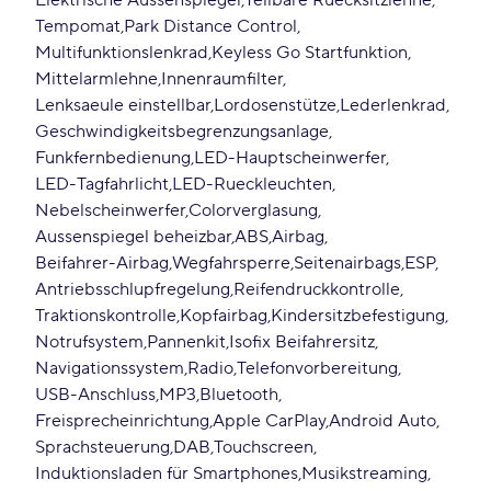
Elektrische Aussenspiegel
Teilbare Ruecksitzlehne
Tempomat
Park Distance Control
Multifunktionslenkrad
Keyless Go Startfunktion
Mittelarmlehne
Innenraumfilter
Lenksaeule einstellbar
Lordosenstütze
Lederlenkrad
Geschwindigkeitsbegrenzungsanlage
Funkfernbedienung
LED-Hauptscheinwerfer
LED-Tagfahrlicht
LED-Rueckleuchten
Nebelscheinwerfer
Colorverglasung
Aussenspiegel beheizbar
ABS
Airbag
Beifahrer-Airbag
Wegfahrsperre
Seitenairbags
ESP
Antriebsschlupfregelung
Reifendruckkontrolle
Traktionskontrolle
Kopfairbag
Kindersitzbefestigung
Notrufsystem
Pannenkit
Isofix Beifahrersitz
Navigationssystem
Radio
Telefonvorbereitung
USB-Anschluss
MP3
Bluetooth
Freisprecheinrichtung
Apple CarPlay
Android Auto
Sprachsteuerung
DAB
Touchscreen
Induktionsladen für Smartphones
Musikstreaming