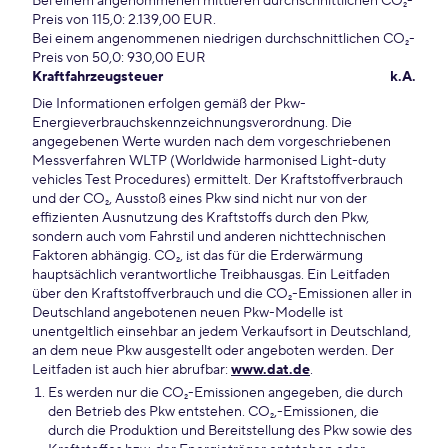
Bei einem angenommenen mittleren durchschnittlichen CO₂-
Preis von 115,0: 2.139,00 EUR.
Bei einem angenommenen niedrigen durchschnittlichen CO₂-
Preis von 50,0: 930,00 EUR
Kraftfahrzeugsteuer
k.A.
Die Informationen erfolgen gemäß der Pkw-
Energieverbrauchskennzeichnungsverordnung. Die
angegebenen Werte wurden nach dem vorgeschriebenen
Messverfahren WLTP (Worldwide harmonised Light-duty
vehicles Test Procedures) ermittelt. Der Kraftstoffverbrauch
und der CO₂, Ausstoß eines Pkw sind nicht nur von der
effizienten Ausnutzung des Kraftstoffs durch den Pkw,
sondern auch vom Fahrstil und anderen nichttechnischen
Faktoren abhängig. CO₂, ist das für die Erderwärmung
hauptsächlich verantwortliche Treibhausgas. Ein Leitfaden
über den Kraftstoffverbrauch und die CO₂-Emissionen aller in
Deutschland angebotenen neuen Pkw-Modelle ist
unentgeltlich einsehbar an jedem Verkaufsort in Deutschland,
an dem neue Pkw ausgestellt oder angeboten werden. Der
Leitfaden ist auch hier abrufbar:
www.dat.de
.
Es werden nur die CO₂-Emissionen angegeben, die durch
den Betrieb des Pkw entstehen. CO₂,-Emissionen, die
durch die Produktion und Bereitstellung des Pkw sowie des