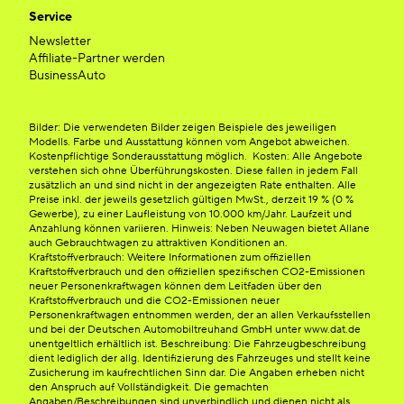
Service
Newsletter
Affiliate-Partner werden
BusinessAuto
Bilder: Die verwendeten Bilder zeigen Beispiele des jeweiligen
Modells. Farbe und Ausstattung können vom Angebot abweichen.
Kostenpflichtige Sonderausstattung möglich. Kosten: Alle Angebote
verstehen sich ohne Überführungskosten. Diese fallen in jedem Fall
zusätzlich an und sind nicht in der angezeigten Rate enthalten. Alle
Preise inkl. der jeweils gesetzlich gültigen MwSt., derzeit 19 % (0 %
Gewerbe), zu einer Laufleistung von 10.000 km/Jahr. Laufzeit und
Anzahlung können variieren. Hinweis: Neben Neuwagen bietet Allane
auch Gebrauchtwagen zu attraktiven Konditionen an.
Kraftstoffverbrauch: Weitere Informationen zum offiziellen
Kraftstoffverbrauch und den offiziellen spezifischen CO2-Emissionen
neuer Personenkraftwagen können dem Leitfaden über den
Kraftstoffverbrauch und die CO2-Emissionen neuer
Personenkraftwagen entnommen werden, der an allen Verkaufsstellen
und bei der Deutschen Automobiltreuhand GmbH unter www.dat.de
unentgeltlich erhältlich ist. Beschreibung: Die Fahrzeugbeschreibung
dient lediglich der allg. Identifizierung des Fahrzeuges und stellt keine
Zusicherung im kaufrechtlichen Sinn dar. Die Angaben erheben nicht
den Anspruch auf Vollständigkeit. Die gemachten
Angaben/Beschreibungen sind unverbindlich und dienen nicht als