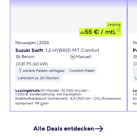
Leasing
55 €
/ mtl.
ab
Neuwagen | 2026
N
Suzuki Swift
1.2 HYBRID MT Comfort
P
Benzin
Manuell
81 PS (60 kW)
weitere Farben verfügbar
Comfort-Paket
Lieferzeit ca. 20 Wochen
L
Leasingdetails
:
30 Monate
10.000 km/Jahr
Le
1.000 € Sonderzahlung
mit Kaufoption
1.
Kraftstoffverbrauch (kombiniert)
:
4,4 l/100 km
CO₂-Emissionen
Kr
kombiniert
:
99 g/km
ko
Alle Deals entdecken