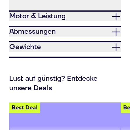
Motor & Leistung
Abmessungen
Gewichte
Lust auf günstig? Entdecke
unsere Deals
Best Deal
Be