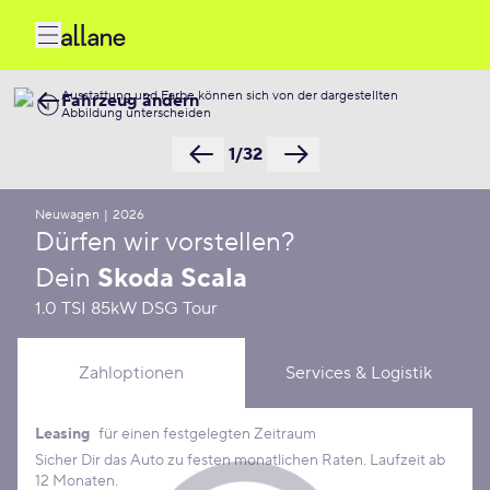
Ausstattung und Farbe können sich von der dargestellten
Fahrzeug ändern
Abbildung unterscheiden
1/32
Neuwagen
|
2026
Dürfen wir vorstellen?
Dein
Skoda Scala
1.0 TSI 85kW DSG Tour
Zahloptionen
Services & Logistik
Leasing
für einen festgelegten Zeitraum
Leasing Konditionen
Sicher Dir das Auto zu festen monatlichen Raten. Laufzeit ab
12 Monaten.