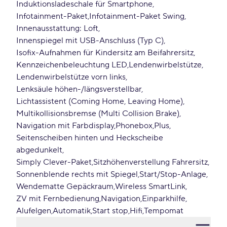
Induktionsladeschale für Smartphone
Infotainment-Paket
Infotainment-Paket Swing
Innenausstattung: Loft
Innenspiegel mit USB-Anschluss (Typ C)
Isofix-Aufnahmen für Kindersitz am Beifahrersitz
Kennzeichenbeleuchtung LED
Lendenwirbelstütze
Lendenwirbelstütze vorn links
Lenksäule höhen-/längsverstellbar
Lichtassistent (Coming Home, Leaving Home)
Multikollisionsbremse (Multi Collision Brake)
Navigation mit Farbdisplay
Phonebox
Plus
Seitenscheiben hinten und Heckscheibe
abgedunkelt
Simply Clever-Paket
Sitzhöhenverstellung Fahrersitz
Sonnenblende rechts mit Spiegel
Start/Stop-Anlage
Wendematte Gepäckraum
Wireless SmartLink
ZV mit Fernbedienung
Navigation
Einparkhilfe
Alufelgen
Automatik
Start stop
Hifi
Tempomat