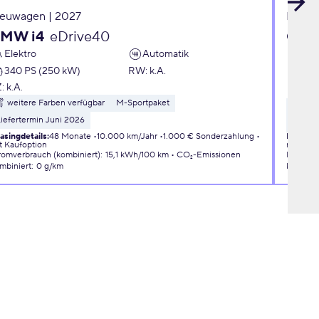
euwagen | 2027
Neuwa
MW i4
eDrive40
Citr
Elektro
Automatik
PLU
340 PS (250 kW)
RW
:
k.A.
Ben
Z:
k.A.
145
weitere Farben verfügbar
M-Sportpaket
wei
iefertermin Juni 2026
3D Con
asingdetails
:
48 Monate
10.000 km/Jahr
1.000 € Sonderzahlung
Leasingd
t Kaufoption
mit Kauf
romverbrauch (kombiniert)
:
15,1 kWh/100 km
CO₂-Emissionen
Kraftsto
mbiniert
:
0 g/km
kombini