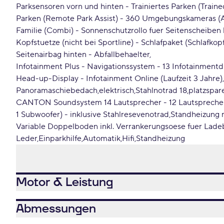
Parksensoren vorn und hinten - Trainiertes Parken (Traine
Parken (Remote Park Assist) - 360 Umgebungskameras (
Familie (Combi) - Sonnenschutzrollo fuer Seitenscheiben h
Kopfstuetze (nicht bei Sportline) - Schlafpaket (Schlafkop
Seitenairbag hinten - Abfallbehaelter
Infotainment Plus - Navigationssystem - 13 Infotainmentdi
Head-up-Display - Infotainment Online (Laufzeit 3 Jahre)
Panoramaschiebedach
elektrisch
Stahlnotrad 18
platzspar
CANTON Soundsystem 14 Lautsprecher - 12 Lautspreche
1 Subwoofer) - inklusive Stahlresevenotrad
Standheizung 
Variable Doppelboden inkl. Verrankerungsoese fuer Lad
Leder
Einparkhilfe
Automatik
Hifi
Standheizung
Motor & Leistung
Abmessungen