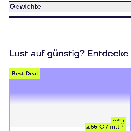
Gewichte
Lust auf günstig? Entdecke
Best Deal
Leasing
55 €
/ mtl.
ab