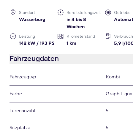
Standort
Bereitstellungszeit
Getriebe
Wasserburg
in 4 bis 8
Automat
Wochen
Leistung
Kilometerstand
Verbrauch
142 kW / 193 PS
1 km
5,9 l/1
Fahrzeugdaten
Fahrzeugtyp
Kombi
Farbe
Graphit-grau
Türenanzahl
5
Sitzplätze
5