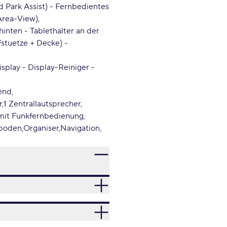
d Park Assist) - Fernbedientes
Area-View)
inten - Tablethalter an der
fstuetze + Decke) -
splay - Display-Reiniger -
end
r
1 Zentrallautsprecher
mit Funkfernbedienung
eboden
Organiser
Navigation