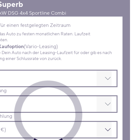
Superb
2kW DSG 4x4 Sportline Combi
Konditionen
für einen festgelegten Zeitraum
 das Auto zu festen monatlichen Raten. Laufzeit
ten.
Kaufoption
(Vario-Leasing)
ein Auto nach der Leasing-Laufzeit für oder gib es nach
Zahlung einer Schlussrate von zurück.
ung
hlung