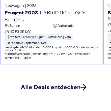
Neuwagen | 2026
N
Peugeot 2008
HYBRID 110 e-DSC6
B
Business
Benzin
Automatik
L
110 PS (81 kW)
weitere Farben verfügbar
Sitzheizung vorn
L
Liefertermin September 2026
Leasingdetails
:
36 Monate
10.000 km/Jahr
1.000 € Sonderzahlung
Le
mit Kaufoption
mi
Kraftstoffverbrauch (kombiniert)
:
4,9 l/100 km
CO₂-Emissionen
St
kombiniert
:
111 g/km
ko
Alle Deals entdecken