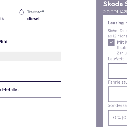
Skoda
2.0 TDI 14
Treibstoff
ik
diesel
Leasing 
Leasing
Sicher Dir
ab 12 Mona
00km
Mit 
Kaufe D
Laufzeit
Fahrleist
 Metallic
Sonderza