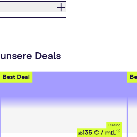
 unsere Deals
Best Deal
Be
Leasing
135 €
/ mtl.
ab