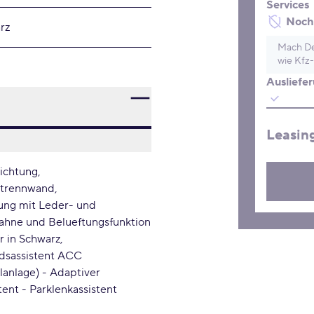
Services
Noch 
rz
Mach De
wie Kfz-
Ausliefe
Leasin
ichtung
trennwand
tung mit Leder- und
bahne und Belueftungsfunktion
r in Schwarz
andsassistent ACC
lanlage) - Adaptiver
tent - Parklenkassistent