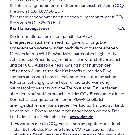
Preis von 190,0: 3.135,00 EUR.
Bei einem angenommenen mittleren durchschnittlichen CO₂-
Preis von 115,0: 1.897,50 EUR.
Bei einem angenommenen niedrigen durchschnittlichen CO₂-
Preis von 50,0: 825,00 EUR
Kraftfahrzeugsteuer
k.A.
Die Informationen erfolgen gemäß der Pkw-
Energieverbrauchskennzeichnungsverordnung. Die
angegebenen Werte wurden nach dem vorgeschriebenen
Messverfahren WLTP (Worldwide harmonised Light-duty
vehicles Test Procedures) ermittelt. Der Kraftstoffverbrauch
und der CO₂, Ausstoß eines Pkw sind nicht nur von der
effizienten Ausnutzung des Kraftstoffs durch den Pkw,
sondern auch vom Fahrstil und anderen nichttechnischen
Faktoren abhängig. CO₂, ist das für die Erderwärmung
hauptsächlich verantwortliche Treibhausgas. Ein Leitfaden
über den Kraftstoffverbrauch und die CO₂-Emissionen aller in
Deutschland angebotenen neuen Pkw-Modelle ist
unentgeltlich einsehbar an jedem Verkaufsort in Deutschland,
an dem neue Pkw ausgestellt oder angeboten werden. Der
Leitfaden ist auch hier abrufbar:
www.dat.de
.
Es werden nur die CO₂-Emissionen angegeben, die durch
den Betrieb des Pkw entstehen. CO₂,-Emissionen, die