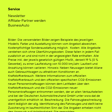
Service
Newsletter
Affiliate-Partner werden
BusinessAuto
Bilder: Die verwendeten Bilder zeigen Beispiele des jeweiligen
Modells. Farbe und Ausstattung können vom Angebot abweichen.
Kostenpflichtige Sonderausstattung möglich. Kosten: Alle Angebote
verstehen sich ohne Überführungskosten. Diese fallen in jedem Fall
zusätzlich an und sind nicht in der angezeigten Rate enthalten. Alle
Preise inkl. der jeweils gesetzlich gültigen MwSt., derzeit 19 % (0 %
Gewerbe), zu einer Laufleistung von 10.000 km/Jahr. Laufzeit und
Anzahlung können variieren. Hinweis: Neben Neuwagen bietet Allane
auch Gebrauchtwagen zu attraktiven Konditionen an.
Kraftstoffverbrauch: Weitere Informationen zum offiziellen
Kraftstoffverbrauch und den offiziellen spezifischen CO2-Emissionen
neuer Personenkraftwagen können dem Leitfaden über den
Kraftstoffverbrauch und die CO2-Emissionen neuer
Personenkraftwagen entnommen werden, der an allen Verkaufsstellen
und bei der Deutschen Automobiltreuhand GmbH unter www.dat.de
unentgeltlich erhältlich ist. Beschreibung: Die Fahrzeugbeschreibung
dient lediglich der allg. Identifizierung des Fahrzeuges und stellt keine
Zusicherung im kaufrechtlichen Sinn dar. Die Angaben erheben nicht
den Anspruch auf Vollständigkeit. Die gemachten