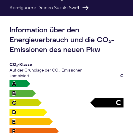
Konfiguriere Deinen Suzuki Swift
Information über den
Energieverbrauch und die CO₂-
Emissionen des neuen Pkw
CO₂-Klasse
Auf der Grundlage der CO₂-Emissionen
kombiniert
C
A
B
C
C
D
E
F