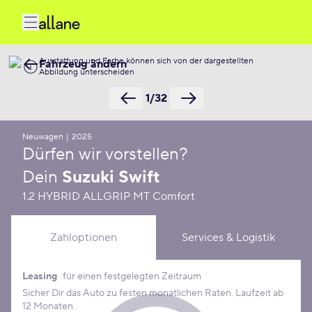
Ausstattung und Farbe können sich von der dargestellten
Fahrzeug ändern
Abbildung unterscheiden
1/32
Neuwagen
|
2025
Dürfen wir vorstellen?
Dein
Suzuki Swift
1.2 HYBRID ALLGRIP MT Comfort
Zahloptionen
Services & Logistik
Leasing
für einen festgelegten Zeitraum
Leasing Konditionen
Sicher Dir das Auto zu festen monatlichen Raten. Laufzeit ab
12 Monaten.