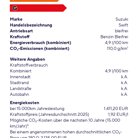
G
Marke
Suzuki
Handelsbezeichnung
Swift
Antriebsart
bleifrei
Kraftstoff
Benzin Bleifrei
Energieverbrauch (kombiniert)
4,9 l/100 km
CO₂-Emissionen (kombiniert)
110,0 g/km¹
Weitere Angaben
Kraftstoffverbrauch
Kombiniert
4,9 l/100 km
Innenstadt
k.A.
Stadtrand
k.A.
Landstraße
k.A.
Autobahn
k.A.
Energiekosten
bei 15.000km Jahresleistung
1.411,20 EUR
Kraftstoffpreis (Jahresdurchschnitt 2025)
1,92 EUR/l
Mögliche CO₂-Kosten über die nächsten 10 Jahre (15.000
km/Jahr)²:
Bei einem angenommenen hohen durchschnittlichen CO₂-