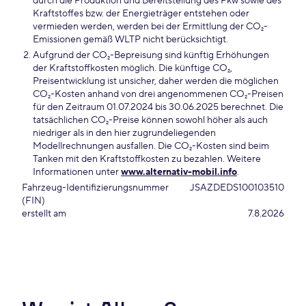
durch die Produktion und Bereitstellung des Pkw sowie des
Kraftstoffes bzw. der Energieträger entstehen oder
vermieden werden, werden bei der Ermittlung der CO₂-
Emissionen gemäß WLTP nicht berücksichtigt.
Aufgrund der CO₂-Bepreisung sind künftig Erhöhungen
der Kraftstoffkosten möglich. Die künftige CO₂,
Preisentwicklung ist unsicher, daher werden die möglichen
CO₂-Kosten anhand von drei angenommenen CO₂-Preisen
für den Zeitraum 01.07.2024 bis 30.06.2025 berechnet. Die
tatsächlichen CO₂-Preise können sowohl höher als auch
niedriger als in den hier zugrundeliegenden
Modellrechnungen ausfallen. Die CO₂-Kosten sind beim
Tanken mit den Kraftstoffkosten zu bezahlen. Weitere
Informationen unter
www.alternativ-mobil.info
.
Fahrzeug-Identifizierungsnummer
JSAZDEDS100103510
(FIN)
erstellt am
7.8.2026