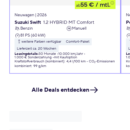
55 €
/ mtl.
ab
Neuwagen | 2026
N
Suzuki Swift
1.2 HYBRID MT Comfort
P
Benzin
Manuell
81 PS (60 kW)
weitere Farben verfügbar
Comfort-Paket
Lieferzeit ca. 20 Wochen
L
Leasingdetails
:
30 Monate
10.000 km/Jahr
Le
1.000 € Sonderzahlung
mit Kaufoption
1.
Kraftstoffverbrauch (kombiniert)
:
4,4 l/100 km
CO₂-Emissionen
Kr
kombiniert
:
99 g/km
ko
Alle Deals entdecken