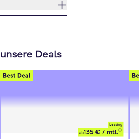
 unsere Deals
Best Deal
Be
Leasing
135 €
/ mtl.
ab