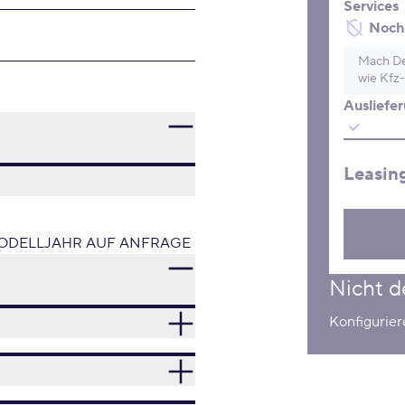
Services
Noch 
Mach De
wie Kfz-
Ausliefe
Leasin
ODELLJAHR AUF ANFRAGE
Nicht d
Konfigurier