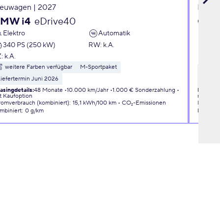
euwagen | 2027
Neuwa
MW i4
eDrive40
Citr
Elektro
Automatik
PLU
340 PS (250 kW)
RW
:
k.A.
Ben
Z:
k.A.
145
weitere Farben verfügbar
M-Sportpaket
wei
iefertermin Juni 2026
3D Con
asingdetails
:
48 Monate
10.000 km/Jahr
1.000 € Sonderzahlung
Leasingd
t Kaufoption
mit Kauf
romverbrauch (kombiniert)
:
15,1 kWh/100 km
CO₂-Emissionen
Kraftsto
mbiniert
:
0 g/km
kombini