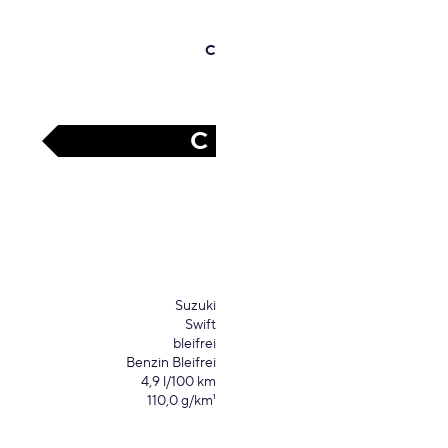
C
C
Suzuki
Swift
bleifrei
Benzin Bleifrei
4,9 l/100 km
110,0 g/km¹