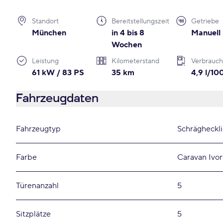
Standort
Bereitstellungszeit
Getriebe
München
in 4 bis 8
Manuell
Wochen
Leistung
Kilometerstand
Verbrauch
61 kW / 83 PS
35 km
4,9 l/1
Fahrzeugdaten
Fahrzeugtyp
Schrägheckl
Farbe
Caravan Ivor
Türenanzahl
5
Sitzplätze
5