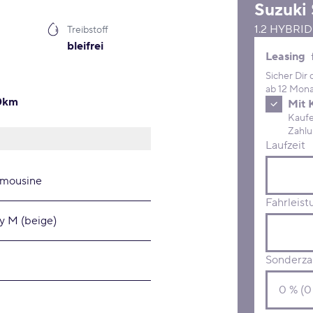
Suzuki
1.2 HYBRI
Treibstoff
bleifrei
Leasing 
Leasing
Sicher Dir
ab 12 Mona
00km
Mit 
Kaufe D
Laufzeit
imousine
Fahrleist
y M (beige)
Sonderza