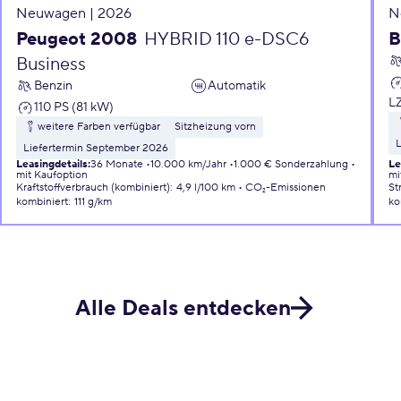
Neuwagen | 2026
N
Peugeot 2008
HYBRID 110 e-DSC6
B
Business
Benzin
Automatik
L
110 PS (81 kW)
weitere Farben verfügbar
Sitzheizung vorn
L
Liefertermin September 2026
Leasingdetails
:
36 Monate
10.000 km/Jahr
1.000 € Sonderzahlung
Le
mit Kaufoption
mi
Kraftstoffverbrauch (kombiniert)
:
4,9 l/100 km
CO₂-Emissionen
St
kombiniert
:
111 g/km
ko
Alle Deals entdecken