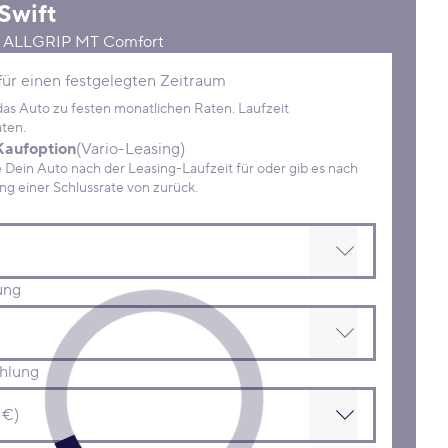
Swift
D ALLGRIP MT Comfort
Konditionen
für einen festgelegten Zeitraum
 das Auto zu festen monatlichen Raten. Laufzeit
ten.
Kaufoption
(Vario-Leasing)
ein Auto nach der Leasing-Laufzeit für oder gib es nach
Zahlung einer Schlussrate von zurück.
ung
hlung