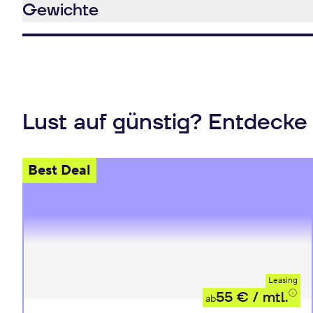
Gewichte
Lust auf günstig? Entdecke
Best Deal
Leasing
55 €
/ mtl.
ab