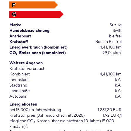
F
G
Marke
Suzuki
Handelsbezeichnung
Swift
Antriebsart
bleifrei
Kraftstoff
Benzin Bleifrei
Energieverbrauch (kombiniert)
4,4 l/100 km
CO₂-Emissionen (kombiniert)
99,0 g/km¹
Weitere Angaben
Kraftstoffverbrauch
Kombiniert
4,4 l/100 km
Innenstadt
k.A.
Stadtrand
k.A.
Landstraße
k.A.
Autobahn
k.A.
Energiekosten
bei 15.000km Jahresleistung
1.267,20 EUR
Kraftstoffpreis (Jahresdurchschnitt 2025)
1,92 EUR/l
Mögliche CO₂-Kosten über die nächsten 10 Jahre (15.000
km/Jahr)²: