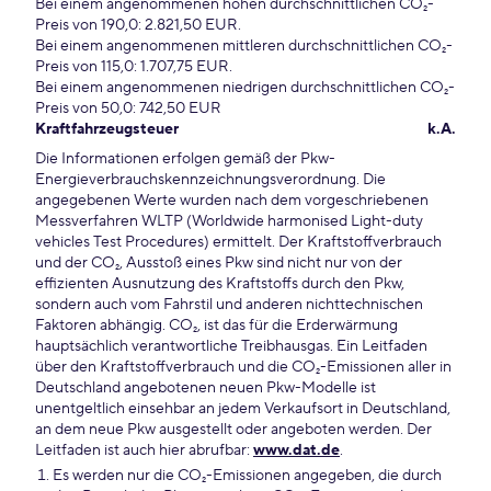
Bei einem angenommenen hohen durchschnittlichen CO₂-
Preis von 190,0: 2.821,50 EUR.
Bei einem angenommenen mittleren durchschnittlichen CO₂-
Preis von 115,0: 1.707,75 EUR.
Bei einem angenommenen niedrigen durchschnittlichen CO₂-
Preis von 50,0: 742,50 EUR
Kraftfahrzeugsteuer
k.A.
Die Informationen erfolgen gemäß der Pkw-
Energieverbrauchskennzeichnungsverordnung. Die
angegebenen Werte wurden nach dem vorgeschriebenen
Messverfahren WLTP (Worldwide harmonised Light-duty
vehicles Test Procedures) ermittelt. Der Kraftstoffverbrauch
und der CO₂, Ausstoß eines Pkw sind nicht nur von der
effizienten Ausnutzung des Kraftstoffs durch den Pkw,
sondern auch vom Fahrstil und anderen nichttechnischen
Faktoren abhängig. CO₂, ist das für die Erderwärmung
hauptsächlich verantwortliche Treibhausgas. Ein Leitfaden
über den Kraftstoffverbrauch und die CO₂-Emissionen aller in
Deutschland angebotenen neuen Pkw-Modelle ist
unentgeltlich einsehbar an jedem Verkaufsort in Deutschland,
an dem neue Pkw ausgestellt oder angeboten werden. Der
Leitfaden ist auch hier abrufbar:
www.dat.de
.
Es werden nur die CO₂-Emissionen angegeben, die durch