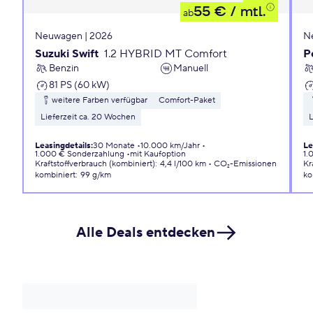
55 €
/ mtl.
ab
Neuwagen | 2026
N
Suzuki Swift
1.2 HYBRID MT Comfort
P
Benzin
Manuell
81 PS (60 kW)
weitere Farben verfügbar
Comfort-Paket
Lieferzeit ca. 20 Wochen
L
Leasingdetails
:
30 Monate
10.000 km/Jahr
Le
1.000 € Sonderzahlung
mit Kaufoption
1.
Kraftstoffverbrauch (kombiniert)
:
4,4 l/100 km
CO₂-Emissionen
Kr
kombiniert
:
99 g/km
ko
Alle Deals entdecken