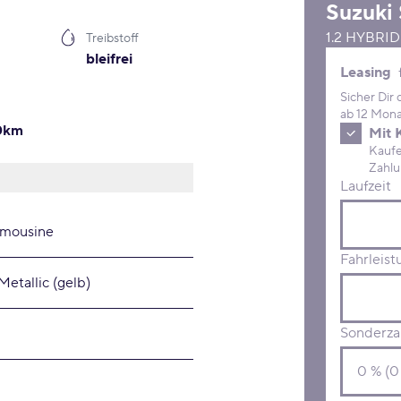
Suzuki
1.2 HYBRI
Treibstoff
bleifrei
Leasing 
Leasing
Sicher Dir
ab 12 Mona
00km
Mit 
Kaufe D
Laufzeit
imousine
Fahrleist
Metallic (gelb)
Sonderza