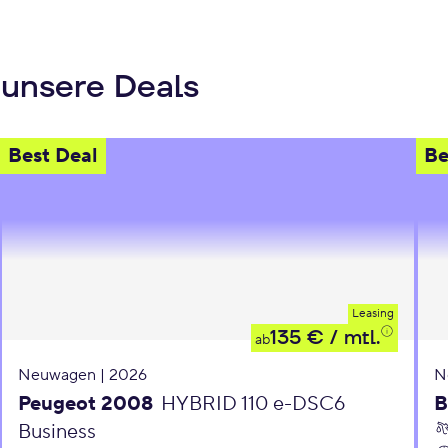
 unsere Deals
Best Deal
Be
Leasing
135 €
/ mtl.
ab
Neuwagen | 2026
N
Peugeot 2008
HYBRID 110 e-DSC6
B
Business