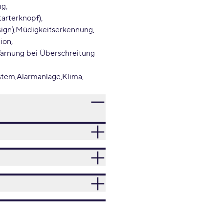
ng
tarterknopf)
ign)
Müdigkeitserkennung
tion
Warnung bei Überschreitung
stem
Alarmanlage
Klima