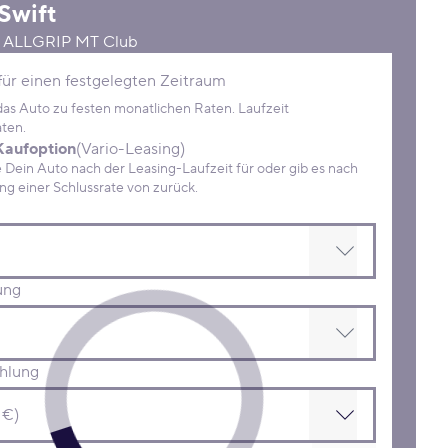
Swift
D ALLGRIP MT Club
Konditionen
für einen festgelegten Zeitraum
 das Auto zu festen monatlichen Raten. Laufzeit
ten.
Kaufoption
(Vario-Leasing)
ein Auto nach der Leasing-Laufzeit für oder gib es nach
Zahlung einer Schlussrate von zurück.
ung
hlung