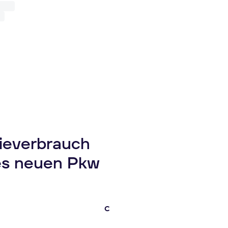
gieverbrauch
es neuen Pkw
C