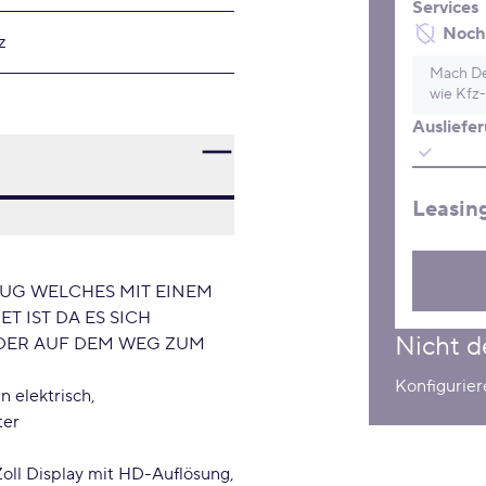
Services
Noch 
z
Mach De
wie Kfz-
Ausliefe
Leasin
EUG WELCHES MIT EINEM
 IST DA ES SICH
Nicht d
ODER AUF DEM WEG ZUM
Konfigurier
n elektrisch
ter
Zoll Display mit HD-Auflösung