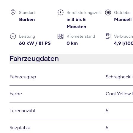
Standort
Bereitstellungszeit
Getriebe
Borken
in 3 bis 5
Manuell
Monaten
Leistung
Kilometerstand
Verbrauch
60 kW / 81 PS
0 km
4,9 l/1
Fahrzeugdaten
Fahrzeugtyp
Schrägheckl
Farbe
Cool Yellow 
Türenanzahl
5
Sitzplätze
5