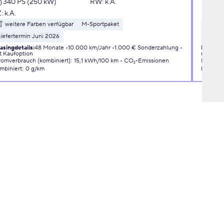
340 PS (250 kW)
RW
:
k.A.
Ben
Z:
k.A.
145
weitere Farben verfügbar
M-Sportpaket
wei
iefertermin Juni 2026
3D Con
asingdetails
:
48 Monate
10.000 km/Jahr
1.000 € Sonderzahlung
Leasingd
t Kaufoption
mit Kauf
romverbrauch (kombiniert)
:
15,1 kWh/100 km
CO₂-Emissionen
Kraftsto
mbiniert
:
0 g/km
kombini