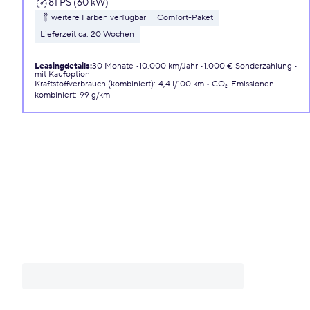
81 PS (60 kW)
weitere Farben verfügbar
Comfort-Paket
Lieferzeit ca. 20 Wochen
Leasingdetails
:
30 Monate
10.000 km/Jahr
1.000 € Sonderzahlung
mit Kaufoption
Kraftstoffverbrauch (kombiniert)
:
4,4 l/100 km
CO₂-Emissionen
kombiniert
:
99 g/km