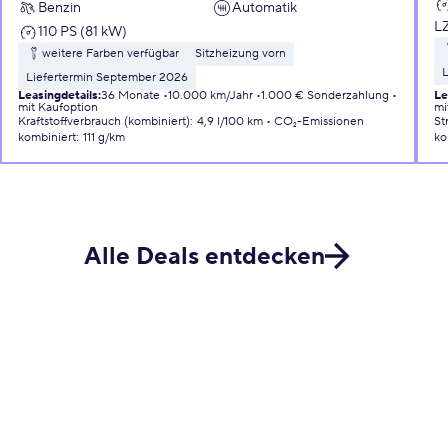
Benzin
Automatik
L
110 PS (81 kW)
weitere Farben verfügbar
Sitzheizung vorn
L
Liefertermin September 2026
Leasingdetails
:
36 Monate
10.000 km/Jahr
1.000 € Sonderzahlung
Le
mit Kaufoption
mi
Kraftstoffverbrauch (kombiniert)
:
4,9 l/100 km
CO₂-Emissionen
St
kombiniert
:
111 g/km
ko
Alle Deals entdecken