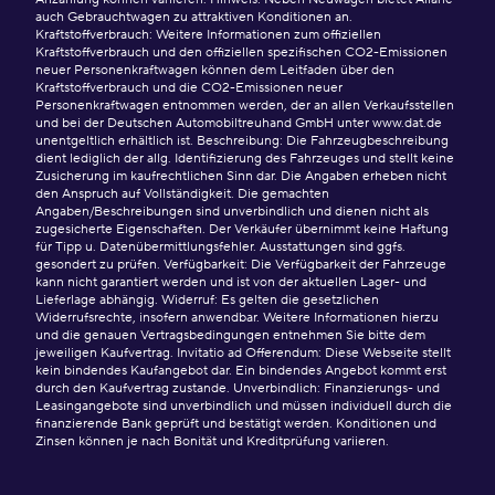
auch Gebrauchtwagen zu attraktiven Konditionen an.
Kraftstoffverbrauch: Weitere Informationen zum offiziellen
Kraftstoffverbrauch und den offiziellen spezifischen CO2-Emissionen
neuer Personenkraftwagen können dem Leitfaden über den
Kraftstoffverbrauch und die CO2-Emissionen neuer
Personenkraftwagen entnommen werden, der an allen Verkaufsstellen
und bei der Deutschen Automobiltreuhand GmbH unter www.dat.de
unentgeltlich erhältlich ist. Beschreibung: Die Fahrzeugbeschreibung
dient lediglich der allg. Identifizierung des Fahrzeuges und stellt keine
Zusicherung im kaufrechtlichen Sinn dar. Die Angaben erheben nicht
den Anspruch auf Vollständigkeit. Die gemachten
Angaben/Beschreibungen sind unverbindlich und dienen nicht als
zugesicherte Eigenschaften. Der Verkäufer übernimmt keine Haftung
für Tipp u. Datenübermittlungsfehler. Ausstattungen sind ggfs.
gesondert zu prüfen. Verfügbarkeit: Die Verfügbarkeit der Fahrzeuge
kann nicht garantiert werden und ist von der aktuellen Lager- und
Lieferlage abhängig. Widerruf: Es gelten die gesetzlichen
Widerrufsrechte, insofern anwendbar. Weitere Informationen hierzu
und die genauen Vertragsbedingungen entnehmen Sie bitte dem
jeweiligen Kaufvertrag. Invitatio ad Offerendum: Diese Webseite stellt
kein bindendes Kaufangebot dar. Ein bindendes Angebot kommt erst
durch den Kaufvertrag zustande. Unverbindlich: Finanzierungs- und
Leasingangebote sind unverbindlich und müssen individuell durch die
finanzierende Bank geprüft und bestätigt werden. Konditionen und
Zinsen können je nach Bonität und Kreditprüfung variieren.