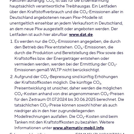
Faktoren abhängig. CO₂, ist das für die Erderwärmung
hauptsächlich verantwortliche Treibhausgas. Ein Leitfaden
über den Kraftstoffverbrauch und die CO₂-Emissionen aller in
Deutschland angebotenen neuen Pkw-Modelle ist
unentgeltlich einsehbar an jedem Verkaufsort in Deutschland,
an dem neue Pkw ausgestellt oder angeboten werden. Der
Leitfaden ist auch hier abrufbar:
www.dat.de
.
Es werden nur die CO₂-Emissionen angegeben, die durch
den Betrieb des Pkw entstehen. CO₂,-Emissionen, die
durch die Produktion und Bereitstellung des Pkw sowie des
Kraftstoffes bzw. der Energieträger entstehen oder
vermieden werden, werden bei der Ermittlung der CO₂-
Emissionen gemäß WLTP nicht berücksichtigt.
Aufgrund der CO₂-Bepreisung sind künftig Erhöhungen
der Kraftstoffkosten möglich. Die künftige CO₂,
Preisentwicklung ist unsicher, daher werden die möglichen
CO₂-Kosten anhand von drei angenommenen CO₂-Preisen
für den Zeitraum 01.07.2024 bis 30.06.2025 berechnet. Die
tatsächlichen CO₂-Preise können sowohl höher als auch
niedriger als in den hier zugrundeliegenden
Modellrechnungen ausfallen. Die CO₂-Kosten sind beim
Tanken mit den Kraftstoffkosten zu bezahlen. Weitere
Informationen unter
www.alternativ-mobil.info
.