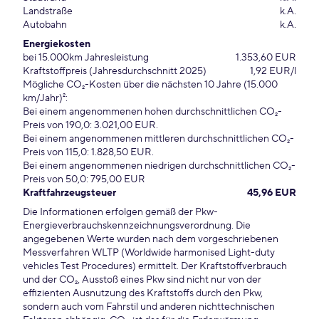
Landstraße
k.A.
Autobahn
k.A.
Energiekosten
bei 15.000km Jahresleistung
1.353,60 EUR
Kraftstoffpreis (Jahresdurchschnitt 2025)
1,92 EUR/l
Mögliche CO₂-Kosten über die nächsten 10 Jahre (15.000
km/Jahr)²:
Bei einem angenommenen hohen durchschnittlichen CO₂-
Preis von 190,0: 3.021,00 EUR.
Bei einem angenommenen mittleren durchschnittlichen CO₂-
Preis von 115,0: 1.828,50 EUR.
Bei einem angenommenen niedrigen durchschnittlichen CO₂-
Preis von 50,0: 795,00 EUR
Kraftfahrzeugsteuer
45,96 EUR
Die Informationen erfolgen gemäß der Pkw-
Energieverbrauchskennzeichnungsverordnung. Die
angegebenen Werte wurden nach dem vorgeschriebenen
Messverfahren WLTP (Worldwide harmonised Light-duty
vehicles Test Procedures) ermittelt. Der Kraftstoffverbrauch
und der CO₂, Ausstoß eines Pkw sind nicht nur von der
effizienten Ausnutzung des Kraftstoffs durch den Pkw,
sondern auch vom Fahrstil und anderen nichttechnischen