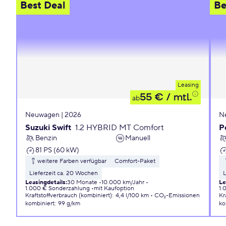
Best Deal
Be
Leasing
55 €
/ mtl.
ab
Neuwagen | 2026
N
Suzuki Swift
1.2 HYBRID MT Comfort
P
Benzin
Manuell
81 PS (60 kW)
weitere Farben verfügbar
Comfort-Paket
Lieferzeit ca. 20 Wochen
L
Leasingdetails
:
30 Monate
10.000 km/Jahr
Le
1.000 € Sonderzahlung
mit Kaufoption
1.
Kraftstoffverbrauch (kombiniert)
:
4,4 l/100 km
CO₂-Emissionen
Kr
kombiniert
:
99 g/km
ko