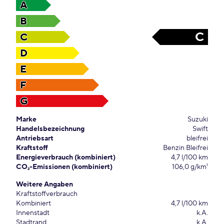
A
B
C
C
D
E
F
G
Marke
Suzuki
Handelsbezeichnung
Swift
Antriebsart
bleifrei
Kraftstoff
Benzin Bleifrei
Energieverbrauch (kombiniert)
4,7 l/100 km
CO₂-Emissionen (kombiniert)
106,0 g/km¹
Weitere Angaben
Kraftstoffverbrauch
Kombiniert
4,7 l/100 km
Innenstadt
k.A.
Stadtrand
k.A.