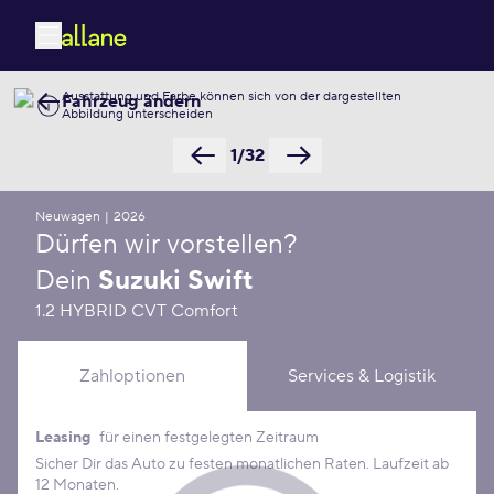
Ausstattung und Farbe können sich von der dargestellten
Fahrzeug ändern
Abbildung unterscheiden
1/32
Neuwagen
|
2026
Dürfen wir vorstellen?
Dein
Suzuki Swift
1.2 HYBRID CVT Comfort
Zahloptionen
Services & Logistik
Leasing
für einen festgelegten Zeitraum
Leasing Konditionen
Sicher Dir das Auto zu festen monatlichen Raten. Laufzeit ab
12 Monaten.