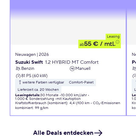
Leasing
55 €
/ mtl.
ab
Neuwagen | 2026
N
Suzuki Swift
1.2 HYBRID MT Comfort
P
Benzin
Manuell
81 PS (60 kW)
weitere Farben verfügbar
Comfort-Paket
Lieferzeit ca. 20 Wochen
L
Leasingdetails
:
30 Monate
10.000 km/Jahr
Le
1.000 € Sonderzahlung
mit Kaufoption
1.
Kraftstoffverbrauch (kombiniert)
:
4,4 l/100 km
CO₂-Emissionen
Kr
kombiniert
:
99 g/km
ko
Alle Deals entdecken