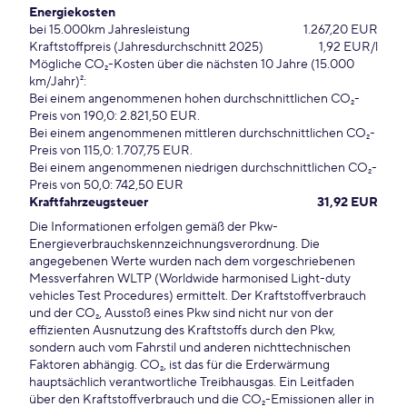
Energiekosten
bei 15.000km Jahresleistung
1.267,20 EUR
Kraftstoffpreis (Jahresdurchschnitt 2025)
1,92 EUR/l
Mögliche CO₂-Kosten über die nächsten 10 Jahre (15.000
km/Jahr)²:
Bei einem angenommenen hohen durchschnittlichen CO₂-
Preis von 190,0: 2.821,50 EUR.
Bei einem angenommenen mittleren durchschnittlichen CO₂-
Preis von 115,0: 1.707,75 EUR.
Bei einem angenommenen niedrigen durchschnittlichen CO₂-
Preis von 50,0: 742,50 EUR
Kraftfahrzeugsteuer
31,92 EUR
Die Informationen erfolgen gemäß der Pkw-
Energieverbrauchskennzeichnungsverordnung. Die
angegebenen Werte wurden nach dem vorgeschriebenen
Messverfahren WLTP (Worldwide harmonised Light-duty
vehicles Test Procedures) ermittelt. Der Kraftstoffverbrauch
und der CO₂, Ausstoß eines Pkw sind nicht nur von der
effizienten Ausnutzung des Kraftstoffs durch den Pkw,
sondern auch vom Fahrstil und anderen nichttechnischen
Faktoren abhängig. CO₂, ist das für die Erderwärmung
hauptsächlich verantwortliche Treibhausgas. Ein Leitfaden
über den Kraftstoffverbrauch und die CO₂-Emissionen aller in