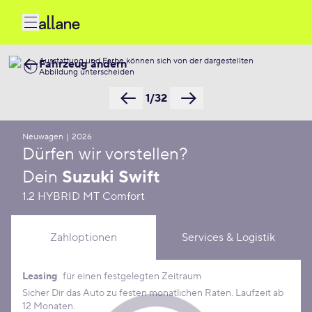
Ausstattung und Farbe können sich von der dargestellten
Fahrzeug ändern
Abbildung unterscheiden
1/32
Neuwagen
|
2026
Dürfen wir vorstellen?
Dein
Suzuki Swift
1.2 HYBRID MT Comfort
Zahloptionen
Services & Logistik
Leasing
für einen festgelegten Zeitraum
Leasing Konditionen
Sicher Dir das Auto zu festen monatlichen Raten. Laufzeit ab
12 Monaten.