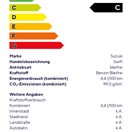
C
C
D
E
F
G
Marke
Suzuki
Handelsbezeichnung
Swift
Antriebsart
bleifrei
Kraftstoff
Benzin Bleifrei
Energieverbrauch (kombiniert)
4,4 l/100 km
CO₂-Emissionen (kombiniert)
99,0 g/km¹
Weitere Angaben
Kraftstoffverbrauch
Kombiniert
4,4 l/100 km
Innenstadt
k.A.
Stadtrand
k.A.
Landstraße
k.A.
Autobahn
k.A.