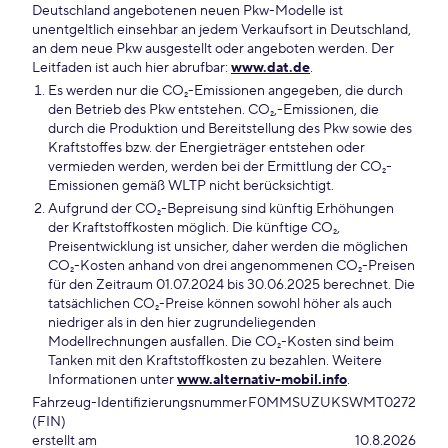
Deutschland angebotenen neuen Pkw-Modelle ist
unentgeltlich einsehbar an jedem Verkaufsort in Deutschland,
an dem neue Pkw ausgestellt oder angeboten werden. Der
Leitfaden ist auch hier abrufbar:
www.dat.de
.
Es werden nur die CO₂-Emissionen angegeben, die durch
den Betrieb des Pkw entstehen. CO₂,-Emissionen, die
durch die Produktion und Bereitstellung des Pkw sowie des
Kraftstoffes bzw. der Energieträger entstehen oder
vermieden werden, werden bei der Ermittlung der CO₂-
Emissionen gemäß WLTP nicht berücksichtigt.
Aufgrund der CO₂-Bepreisung sind künftig Erhöhungen
der Kraftstoffkosten möglich. Die künftige CO₂,
Preisentwicklung ist unsicher, daher werden die möglichen
CO₂-Kosten anhand von drei angenommenen CO₂-Preisen
für den Zeitraum 01.07.2024 bis 30.06.2025 berechnet. Die
tatsächlichen CO₂-Preise können sowohl höher als auch
niedriger als in den hier zugrundeliegenden
Modellrechnungen ausfallen. Die CO₂-Kosten sind beim
Tanken mit den Kraftstoffkosten zu bezahlen. Weitere
Informationen unter
www.alternativ-mobil.info
.
Fahrzeug-Identifizierungsnummer
F0MMSUZUKSWMT0272
(FIN)
erstellt am
10.8.2026