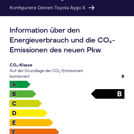
Konfiguriere Deinen Toyota Aygo X
Information über den
Energieverbrauch und die CO₂-
Emissionen des neuen Pkw
CO₂-Klasse
Auf der Grundlage der CO₂-Emissionen
kombiniert
B
A
B
B
C
D
E
F