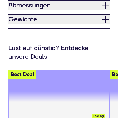
Abmessungen
Gewichte
Lust auf günstig? Entdecke
unsere Deals
Best Deal
Be
Leasing