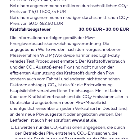
Preis von 190,0: 2.479,50 EUR.
Bei einem angenommenen mittleren durchschnittlichen CO₂-
Preis von 115,0: 1.500,75 EUR.
Bei einem angenommenen niedrigen durchschnittlichen CO₂-
Preis von 50,0: 652,50 EUR
Kraftfahrzeugsteuer
30,00 EUR - 30,00 EUR
Die Informationen erfolgen gemäß der Pkw-
Energieverbrauchskennzeichnungsverordnung. Die
angegebenen Werte wurden nach dem vorgeschriebenen
Messverfahren WLTP (Worldwide harmonised Light-duty
vehicles Test Procedures) ermittelt. Der Kraftstoffverbrauch
und der CO₂, Ausstoß eines Pkw sind nicht nur von der
effizienten Ausnutzung des Kraftstoffs durch den Pkw,
sondern auch vom Fahrstil und anderen nichttechnischen
Faktoren abhängig. CO₂, ist das für die Erderwärmung
hauptsächlich verantwortliche Treibhausgas. Ein Leitfaden
über den Kraftstoffverbrauch und die CO₂-Emissionen aller in
Deutschland angebotenen neuen Pkw-Modelle ist
unentgeltlich einsehbar an jedem Verkaufsort in Deutschland,
an dem neue Pkw ausgestellt oder angeboten werden. Der
Leitfaden ist auch hier abrufbar:
www.dat.de
.
Es werden nur die CO₂-Emissionen angegeben, die durch
den Betrieb des Pkw entstehen. CO₂,-Emissionen, die