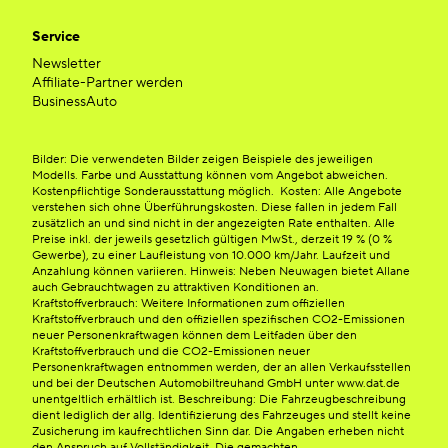
Service
Newsletter
Affiliate-Partner werden
BusinessAuto
Bilder: Die verwendeten Bilder zeigen Beispiele des jeweiligen
Modells. Farbe und Ausstattung können vom Angebot abweichen.
Kostenpflichtige Sonderausstattung möglich. Kosten: Alle Angebote
verstehen sich ohne Überführungskosten. Diese fallen in jedem Fall
zusätzlich an und sind nicht in der angezeigten Rate enthalten. Alle
Preise inkl. der jeweils gesetzlich gültigen MwSt., derzeit 19 % (0 %
Gewerbe), zu einer Laufleistung von 10.000 km/Jahr. Laufzeit und
Anzahlung können variieren. Hinweis: Neben Neuwagen bietet Allane
auch Gebrauchtwagen zu attraktiven Konditionen an.
Kraftstoffverbrauch: Weitere Informationen zum offiziellen
Kraftstoffverbrauch und den offiziellen spezifischen CO2-Emissionen
neuer Personenkraftwagen können dem Leitfaden über den
Kraftstoffverbrauch und die CO2-Emissionen neuer
Personenkraftwagen entnommen werden, der an allen Verkaufsstellen
und bei der Deutschen Automobiltreuhand GmbH unter www.dat.de
unentgeltlich erhältlich ist. Beschreibung: Die Fahrzeugbeschreibung
dient lediglich der allg. Identifizierung des Fahrzeuges und stellt keine
Zusicherung im kaufrechtlichen Sinn dar. Die Angaben erheben nicht
den Anspruch auf Vollständigkeit. Die gemachten