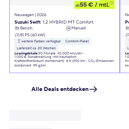
55 €
/ mtl.
ab
Neuwagen | 2026
N
Suzuki Swift
1.2 HYBRID MT Comfort
P
Benzin
Manuell
81 PS (60 kW)
weitere Farben verfügbar
Comfort-Paket
Lieferzeit ca. 20 Wochen
L
Leasingdetails
:
30 Monate
10.000 km/Jahr
Le
1.000 € Sonderzahlung
mit Kaufoption
1.
Kraftstoffverbrauch (kombiniert)
:
4,4 l/100 km
CO₂-Emissionen
Kr
kombiniert
:
99 g/km
ko
Alle Deals entdecken