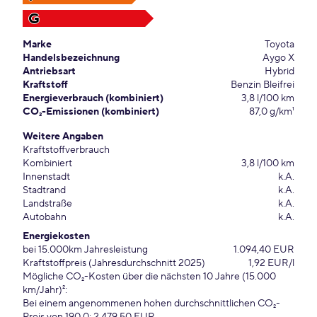
G
Marke
Toyota
Handelsbezeichnung
Aygo X
Antriebsart
Hybrid
Kraftstoff
Benzin Bleifrei
Energieverbrauch (kombiniert)
3,8 l/100 km
CO₂-Emissionen (kombiniert)
87,0 g/km¹
Weitere Angaben
Kraftstoffverbrauch
Kombiniert
3,8 l/100 km
Innenstadt
k.A.
Stadtrand
k.A.
Landstraße
k.A.
Autobahn
k.A.
Energiekosten
bei 15.000km Jahresleistung
1.094,40 EUR
Kraftstoffpreis (Jahresdurchschnitt 2025)
1,92 EUR/l
Mögliche CO₂-Kosten über die nächsten 10 Jahre (15.000
km/Jahr)²:
Bei einem angenommenen hohen durchschnittlichen CO₂-