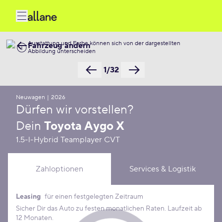
Ausstattung und Farbe können sich von der dargestellten
Fahrzeug ändern
Abbildung unterscheiden
1/32
Neuwagen
|
2026
Dürfen wir vorstellen?
Dein
Toyota Aygo X
1.5-l-Hybrid Teamplayer CVT
Zahloptionen
Services & Logistik
Leasing
für einen festgelegten Zeitraum
Leasing Konditionen
Sicher Dir das Auto zu festen monatlichen Raten. Laufzeit ab
12 Monaten.