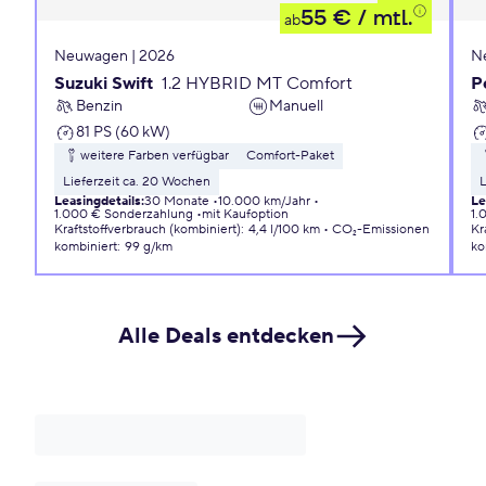
55 €
/ mtl.
ab
Neuwagen | 2026
N
Suzuki Swift
1.2 HYBRID MT Comfort
P
Benzin
Manuell
81 PS (60 kW)
weitere Farben verfügbar
Comfort-Paket
Lieferzeit ca. 20 Wochen
L
Leasingdetails
:
30 Monate
10.000 km/Jahr
Le
1.000 € Sonderzahlung
mit Kaufoption
1.
Kraftstoffverbrauch (kombiniert)
:
4,4 l/100 km
CO₂-Emissionen
Kr
kombiniert
:
99 g/km
ko
Alle Deals entdecken