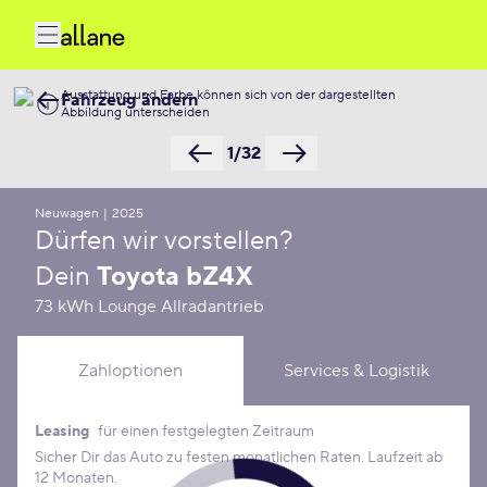
Ausstattung und Farbe können sich von der dargestellten
Fahrzeug ändern
Abbildung unterscheiden
1/32
Neuwagen
|
2025
Dürfen wir vorstellen?
Dein
Toyota bZ4X
73 kWh Lounge Allradantrieb
Zahloptionen
Services & Logistik
Leasing
für einen festgelegten Zeitraum
Leasing Konditionen
Sicher Dir das Auto zu festen monatlichen Raten. Laufzeit ab
12 Monaten.