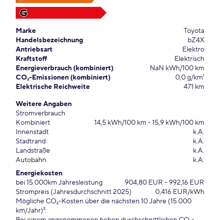
G
Marke
Toyota
Handelsbezeichnung
bZ4X
Antriebsart
Elektro
Kraftstoff
Elektrisch
Energieverbrauch (kombiniert)
NaN kWh/100 km
CO₂-Emissionen (kombiniert)
0,0 g/km¹
Elektrische Reichweite
471 km
Weitere Angaben
Stromverbrauch
Kombiniert
14,5 kWh/100 km - 15,9 kWh/100 km
Innenstadt
k.A.
Stadtrand
k.A.
Landstraße
k.A.
Autobahn
k.A.
Energiekosten
bei 15.000km Jahresleistung
904,80 EUR - 992,16 EUR
Strompreis (Jahresdurchschnitt 2025)
0,416 EUR/kWh
Mögliche CO₂-Kosten über die nächsten 10 Jahre (15.000
km/Jahr)²: