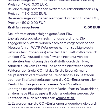
Bei einem angenommenen hohen durchschnittlichen CO₂-
Preis von 190,0: 0,00 EUR.
Bei einem angenommenen mittleren durchschnittlichen CO₂-
Preis von 115,0: 0,00 EUR.
Bei einem angenommenen niedrigen durchschnittlichen CO₂-
Preis von 50,0: 0,00 EUR
Kraftfahrzeugsteuer
0,00 EUR
Die Informationen erfolgen gemäß der Pkw-
Energieverbrauchskennzeichnungsverordnung. Die
angegebenen Werte wurden nach dem vorgeschriebenen
Messverfahren WLTP (Worldwide harmonised Light-duty
vehicles Test Procedures) ermittelt. Der Kraftstoffverbrauch
und der CO₂, Ausstoß eines Pkw sind nicht nur von der
effizienten Ausnutzung des Kraftstoffs durch den Pkw,
sondern auch vom Fahrstil und anderen nichttechnischen
Faktoren abhängig. CO₂, ist das für die Erderwärmung
hauptsächlich verantwortliche Treibhausgas. Ein Leitfaden
über den Kraftstoffverbrauch und die CO₂-Emissionen aller in
Deutschland angebotenen neuen Pkw-Modelle ist
unentgeltlich einsehbar an jedem Verkaufsort in Deutschland,
an dem neue Pkw ausgestellt oder angeboten werden. Der
Leitfaden ist auch hier abrufbar:
www.dat.de
.
Es werden nur die CO₂-Emissionen angegeben, die durch