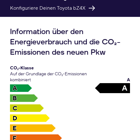
Konfiguriere Deinen Toyota bZ4X
Information über den
Energieverbrauch und die CO₂-
Emissionen des neuen Pkw
CO₂-Klasse
Auf der Grundlage der CO₂-Emissionen
kombiniert
A
A
A
B
C
D
E
F