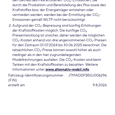
den Betrieb des Pkw entstehen. CO₂,-Emissionen, die
durch die Produktion und Bereitstellung des Pkw sowie des
Kraftstoffes bzw. der Energieträger entstehen oder
vermieden werden, werden bei der Ermittlung der CO₂-
Emissionen gemäß WLTP nicht berücksichtigt.
Aufgrund der CO₂-Bepreisung sind künftig Erhöhungen
der Kraftstoffkosten möglich. Die künftige CO₂,
Preisentwicklung ist unsicher, daher werden die möglichen
CO₂-Kosten anhand von drei angenommenen CO₂-Preisen
für den Zeitraum 01.07.2024 bis 30.06.2025 berechnet. Die
tatsächlichen CO₂-Preise können sowohl höher als auch
niedriger als in den hier zugrundeliegenden
Modellrechnungen ausfallen. Die CO₂-Kosten sind beim
Tanken mit den Kraftstoffkosten zu bezahlen. Weitere
Informationen unter
www.alternativ-mobil.info
.
Fahrzeug-Identifizierungsnummer
JTMADDFB50J006296
(FIN)
erstellt am
9.8.2026