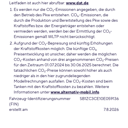
Leitfaden ist auch hier abrufbar:
www.dat.de
.
Es werden nur die CO₂-Emissionen angegeben, die durch
den Betrieb des Pkw entstehen. CO₂,-Emissionen, die
durch die Produktion und Bereitstellung des Pkw sowie des
Kraftstoffes bzw. der Energieträger entstehen oder
vermieden werden, werden bei der Ermittlung der CO₂-
Emissionen gemäß WLTP nicht berücksichtigt.
Aufgrund der CO₂-Bepreisung sind künftig Erhöhungen
der Kraftstoffkosten möglich. Die künftige CO₂,
Preisentwicklung ist unsicher, daher werden die möglichen
CO₂-Kosten anhand von drei angenommenen CO₂-Preisen
für den Zeitraum 01.07.2024 bis 30.06.2025 berechnet. Die
tatsächlichen CO₂-Preise können sowohl höher als auch
niedriger als in den hier zugrundeliegenden
Modellrechnungen ausfallen. Die CO₂-Kosten sind beim
Tanken mit den Kraftstoffkosten zu bezahlen. Weitere
Informationen unter
www.alternativ-mobil.info
.
Fahrzeug-Identifizierungsnummer
SB1ZC3CE10E059136
(FIN)
erstellt am
7.8.2026