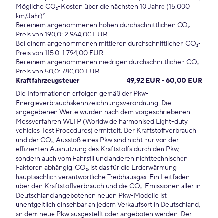
Mögliche CO₂-Kosten über die nächsten 10 Jahre (15.000
km/Jahr)²:
Bei einem angenommenen hohen durchschnittlichen CO₂-
Preis von 190,0: 2.964,00 EUR.
Bei einem angenommenen mittleren durchschnittlichen CO₂-
Preis von 115,0: 1.794,00 EUR.
Bei einem angenommenen niedrigen durchschnittlichen CO₂-
Preis von 50,0: 780,00 EUR
Kraftfahrzeugsteuer
49,92 EUR - 60,00 EUR
Die Informationen erfolgen gemäß der Pkw-
Energieverbrauchskennzeichnungsverordnung. Die
angegebenen Werte wurden nach dem vorgeschriebenen
Messverfahren WLTP (Worldwide harmonised Light-duty
vehicles Test Procedures) ermittelt. Der Kraftstoffverbrauch
und der CO₂, Ausstoß eines Pkw sind nicht nur von der
effizienten Ausnutzung des Kraftstoffs durch den Pkw,
sondern auch vom Fahrstil und anderen nichttechnischen
Faktoren abhängig. CO₂, ist das für die Erderwärmung
hauptsächlich verantwortliche Treibhausgas. Ein Leitfaden
über den Kraftstoffverbrauch und die CO₂-Emissionen aller in
Deutschland angebotenen neuen Pkw-Modelle ist
unentgeltlich einsehbar an jedem Verkaufsort in Deutschland,
an dem neue Pkw ausgestellt oder angeboten werden. Der