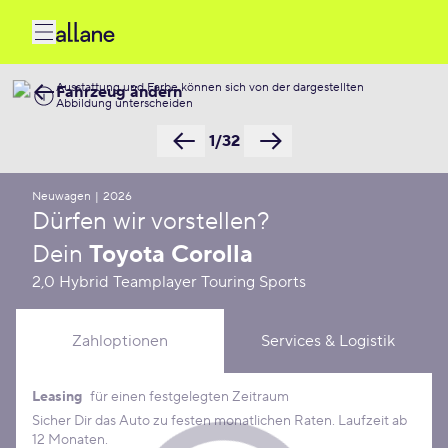
Ausstattung und Farbe können sich von der dargestellten
Fahrzeug ändern
Abbildung unterscheiden
1/32
Neuwagen
|
2026
Dürfen wir vorstellen?
Dein
Toyota Corolla
2,0 Hybrid Teamplayer Touring Sports
Zahloptionen
Services & Logistik
Leasing
für einen festgelegten Zeitraum
Leasing Konditionen
Sicher Dir das Auto zu festen monatlichen Raten. Laufzeit ab
12 Monaten.