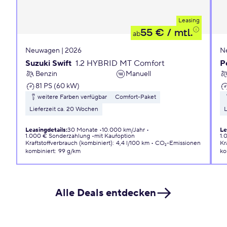
Leasing
55 €
/ mtl.
ab
Neuwagen | 2026
N
Suzuki Swift
1.2 HYBRID MT Comfort
P
Benzin
Manuell
81 PS (60 kW)
weitere Farben verfügbar
Comfort-Paket
Lieferzeit ca. 20 Wochen
L
Leasingdetails
:
30 Monate
10.000 km/Jahr
Le
1.000 € Sonderzahlung
mit Kaufoption
1.
Kraftstoffverbrauch (kombiniert)
:
4,4 l/100 km
CO₂-Emissionen
Kr
kombiniert
:
99 g/km
ko
Alle Deals entdecken