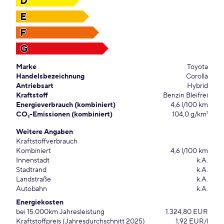
D
E
F
G
Marke
Toyota
Handelsbezeichnung
Corolla
Antriebsart
Hybrid
Kraftstoff
Benzin Bleifrei
Energieverbrauch (kombiniert)
4,6 l/100 km
CO₂-Emissionen (kombiniert)
104,0 g/km¹
Weitere Angaben
Kraftstoffverbrauch
Kombiniert
4,6 l/100 km
Innenstadt
k.A.
Stadtrand
k.A.
Landstraße
k.A.
Autobahn
k.A.
Energiekosten
bei 15.000km Jahresleistung
1.324,80 EUR
Kraftstoffpreis (Jahresdurchschnitt 2025)
1,92 EUR/l