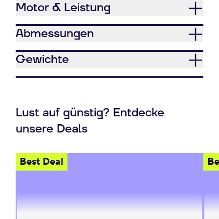
Motor & Leistung
Abmessungen
Gewichte
Lust auf günstig? Entdecke
unsere Deals
Best Deal
Be