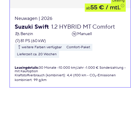
Leasing
55 €
/ mtl.
ab
Neuwagen | 2026
Suzuki Swift
1.2 HYBRID MT Comfort
Benzin
Manuell
81 PS (60 kW)
weitere Farben verfügbar
Comfort-Paket
Lieferzeit ca. 20 Wochen
Leasingdetails
:
30 Monate
10.000 km/Jahr
1.000 € Sonderzahlung
mit Kaufoption
Kraftstoffverbrauch (kombiniert)
:
4,4 l/100 km
CO₂-Emissionen
kombiniert
:
99 g/km