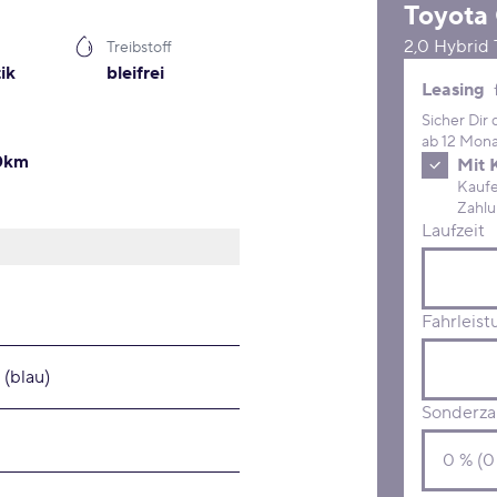
Toyota
2,0 Hybrid 
Treibstoff
ik
bleifrei
Leasing 
Leasing
Sicher Dir
ab 12 Mona
00km
Mit 
Kaufe D
Laufzeit
Fahrleist
 (blau)
Sonderza