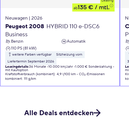
Leasing
135 €
/ mtl.
ab
Neuwagen | 2026
N
Peugeot 2008
HYBRID 110 e-DSC6
C
Business
P
Benzin
Automatik
110 PS (81 kW)
weitere Farben verfügbar
Sitzheizung vorn
Liefertermin September 2026
Leasingdetails
:
36 Monate
10.000 km/Jahr
1.000 € Sonderzahlung
Le
mit Kaufoption
mi
Kraftstoffverbrauch (kombiniert)
:
4,9 l/100 km
CO₂-Emissionen
Kr
kombiniert
:
111 g/km
ko
Alle Deals entdecken