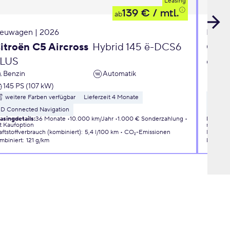
Leasing
139 €
/ mtl.
ab
euwagen | 2026
Neuwa
itroën C5 Aircross
Hybrid 145 ë-DCS6
Opel
LUS
eDC
Benzin
Automatik
Ben
145 PS (107 kW)
110 
weitere Farben verfügbar
Lieferzeit 4 Monate
wei
3D Connected Navigation
Liefer
asingdetails
:
36 Monate
10.000 km/Jahr
1.000 € Sonderzahlung
Leasingd
t Kaufoption
mit Kauf
aftstoffverbrauch (kombiniert)
:
5,4 l/100 km
CO₂-Emissionen
Kraftsto
mbiniert
:
121 g/km
kombini