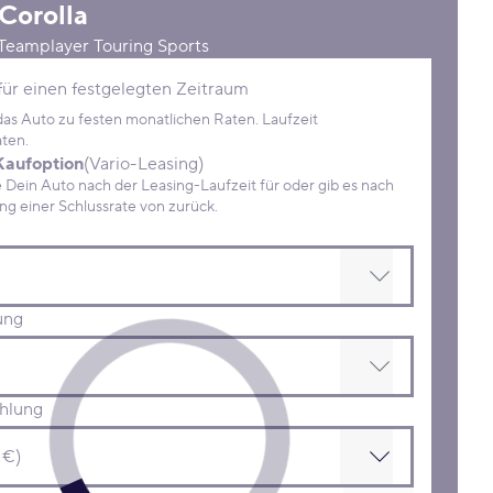
Corolla
Teamplayer Touring Sports
Konditionen
für einen festgelegten Zeitraum
 das Auto zu festen monatlichen Raten. Laufzeit
ten.
Kaufoption
(Vario-Leasing)
ein Auto nach der Leasing-Laufzeit für oder gib es nach
Zahlung einer Schlussrate von zurück.
ung
hlung