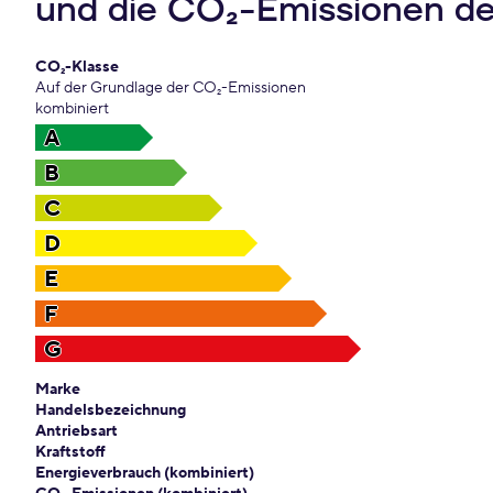
und die CO₂-Emissionen d
CO₂-Klasse
Auf der Grundlage der CO₂-Emissionen
kombiniert
A
B
C
D
E
F
G
Marke
Handelsbezeichnung
Antriebsart
Kraftstoff
Energieverbrauch (kombiniert)