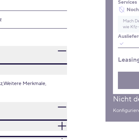
Services
Noch 
z
Mach De
wie Kfz-
Ausliefe
Leasin
z
Weitere Merkmale
Nicht d
Konfigurier