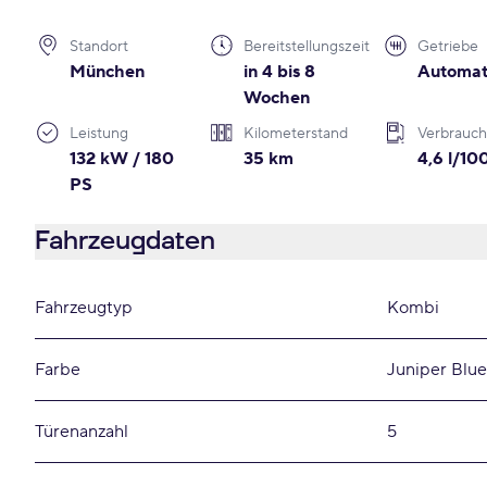
Standort
Bereitstellungszeit
Getriebe
München
in 4 bis 8
Automat
Wochen
Leistung
Kilometerstand
Verbrauch
132 kW / 180
35 km
4,6 l/1
PS
Fahrzeugdaten
Fahrzeugtyp
Kombi
Farbe
Juniper Blue
Türenanzahl
5