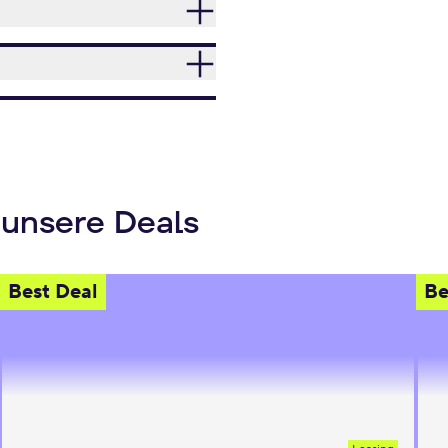
 unsere Deals
Best Deal
Be