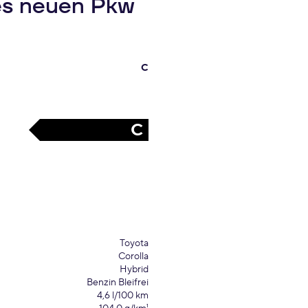
es neuen Pkw
C
C
Toyota
Corolla
Hybrid
Benzin Bleifrei
4,6 l/100 km