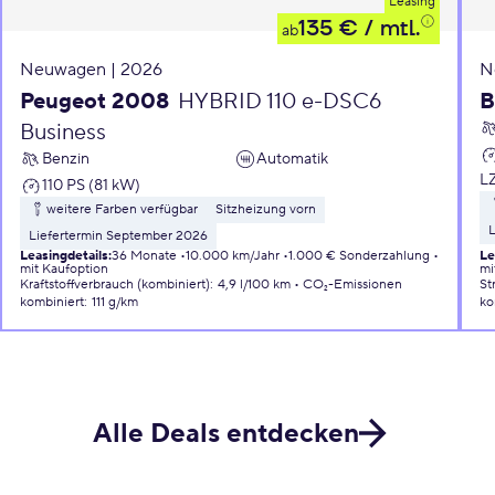
Leasing
135 €
/ mtl.
ab
Neuwagen | 2026
N
Peugeot 2008
HYBRID 110 e-DSC6
B
Business
Benzin
Automatik
L
110 PS (81 kW)
weitere Farben verfügbar
Sitzheizung vorn
L
Liefertermin September 2026
Leasingdetails
:
36 Monate
10.000 km/Jahr
1.000 € Sonderzahlung
Le
mit Kaufoption
mi
Kraftstoffverbrauch (kombiniert)
:
4,9 l/100 km
CO₂-Emissionen
St
kombiniert
:
111 g/km
ko
Alle Deals entdecken