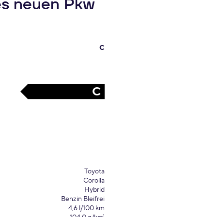
es neuen Pkw
C
C
Toyota
Corolla
Hybrid
Benzin Bleifrei
4,6 l/100 km