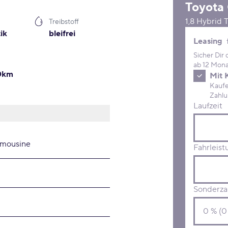
Toyota
1,8 Hybrid 
Treibstoff
ik
bleifrei
Leasing 
Leasing
Sicher Dir
ab 12 Mona
00km
Mit 
Kaufe D
Laufzeit
imousine
Fahrleist
Sonderza