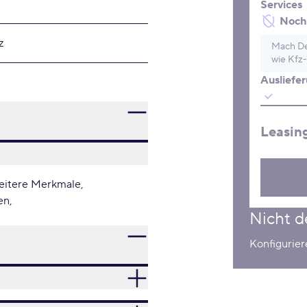
Services
Noch 
z
Mach De
wie Kfz-
Ausliefe
Leasin
itere Merkmale
en
Nicht d
Konfigurier