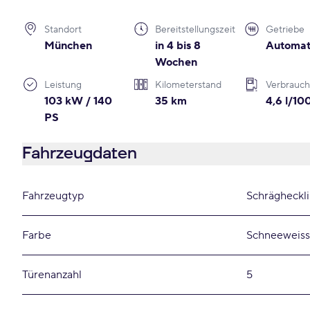
Standort
Bereitstellungszeit
Getriebe
München
in 4 bis 8
Automat
Wochen
Leistung
Kilometerstand
Verbrauch
103 kW / 140
35 km
4,6 l/1
PS
Fahrzeugdaten
Fahrzeugtyp
Schrägheckl
Farbe
Schneeweiss
Türenanzahl
5