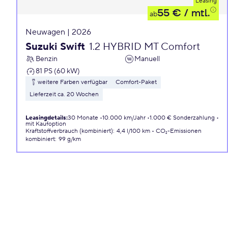
Leasing
55 €
/ mtl.
ab
Neuwagen | 2026
Suzuki Swift
1.2 HYBRID MT Comfort
Benzin
Manuell
81 PS (60 kW)
weitere Farben verfügbar
Comfort-Paket
Lieferzeit ca. 20 Wochen
Leasingdetails
:
30 Monate
10.000 km/Jahr
1.000 € Sonderzahlung
mit Kaufoption
Kraftstoffverbrauch (kombiniert)
:
4,4 l/100 km
CO₂-Emissionen
kombiniert
:
99 g/km