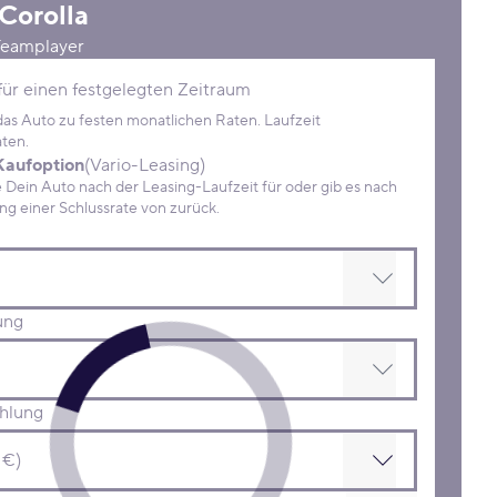
Corolla
Teamplayer
Konditionen
für einen festgelegten Zeitraum
 das Auto zu festen monatlichen Raten. Laufzeit
ten.
Kaufoption
(Vario-Leasing)
ein Auto nach der Leasing-Laufzeit für oder gib es nach
Zahlung einer Schlussrate von zurück.
ung
hlung