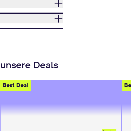
 unsere Deals
Best Deal
Be