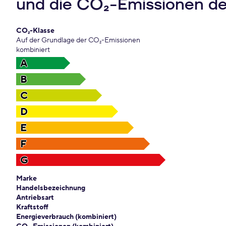
und die CO₂-Emissionen d
CO₂-Klasse
Auf der Grundlage der CO₂-Emissionen
kombiniert
A
B
C
D
E
F
G
Marke
Handelsbezeichnung
Antriebsart
Kraftstoff
Energieverbrauch (kombiniert)