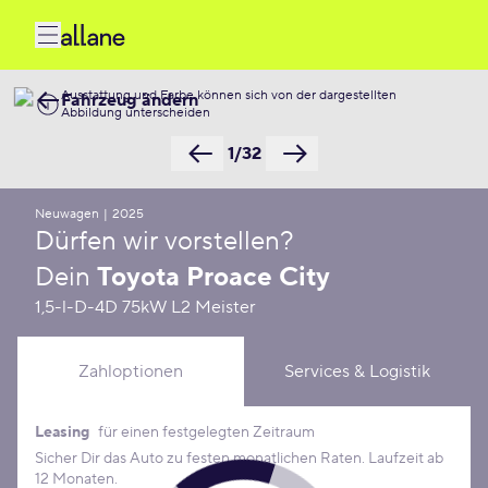
Ausstattung und Farbe können sich von der dargestellten
Fahrzeug ändern
Abbildung unterscheiden
1/32
Neuwagen
|
2025
Dürfen wir vorstellen?
Dein
Toyota Proace City
1,5-l-D-4D 75kW L2 Meister
Zahloptionen
Services & Logistik
Leasing
für einen festgelegten Zeitraum
Leasing Konditionen
Sicher Dir das Auto zu festen monatlichen Raten. Laufzeit ab
12 Monaten.