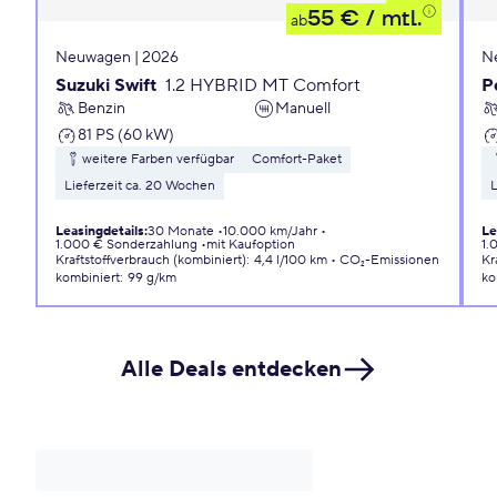
55 €
/ mtl.
ab
Neuwagen | 2026
N
Suzuki Swift
1.2 HYBRID MT Comfort
P
Benzin
Manuell
81 PS (60 kW)
weitere Farben verfügbar
Comfort-Paket
Lieferzeit ca. 20 Wochen
L
Leasingdetails
:
30 Monate
10.000 km/Jahr
Le
1.000 € Sonderzahlung
mit Kaufoption
1.
Kraftstoffverbrauch (kombiniert)
:
4,4 l/100 km
CO₂-Emissionen
Kr
kombiniert
:
99 g/km
ko
Alle Deals entdecken