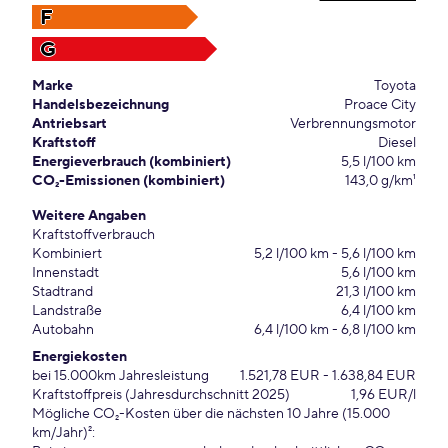
F
G
Marke
Toyota
Handelsbezeichnung
Proace City
Antriebsart
Verbrennungsmotor
Kraftstoff
Diesel
Energieverbrauch (kombiniert)
5,5 l/100 km
CO₂-Emissionen (kombiniert)
143,0 g/km¹
Weitere Angaben
Kraftstoffverbrauch
Kombiniert
5,2 l/100 km - 5,6 l/100 km
Innenstadt
5,6 l/100 km
Stadtrand
21,3 l/100 km
Landstraße
6,4 l/100 km
Autobahn
6,4 l/100 km - 6,8 l/100 km
Energiekosten
bei 15.000km Jahresleistung
1.521,78 EUR - 1.638,84 EUR
Kraftstoffpreis (Jahresdurchschnitt 2025)
1,96 EUR/l
Mögliche CO₂-Kosten über die nächsten 10 Jahre (15.000
km/Jahr)²: