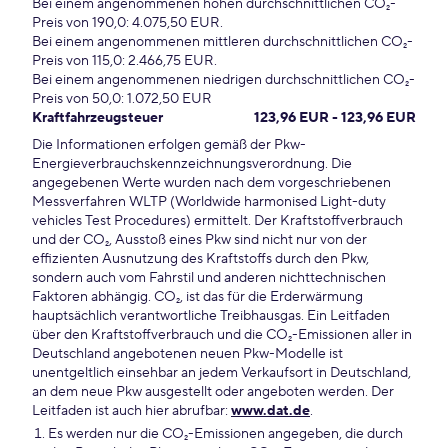
Bei einem angenommenen hohen durchschnittlichen CO₂-
Preis von 190,0: 4.075,50 EUR.
Bei einem angenommenen mittleren durchschnittlichen CO₂-
Preis von 115,0: 2.466,75 EUR.
Bei einem angenommenen niedrigen durchschnittlichen CO₂-
Preis von 50,0: 1.072,50 EUR
Kraftfahrzeugsteuer
123,96 EUR - 123,96 EUR
Die Informationen erfolgen gemäß der Pkw-
Energieverbrauchskennzeichnungsverordnung. Die
angegebenen Werte wurden nach dem vorgeschriebenen
Messverfahren WLTP (Worldwide harmonised Light-duty
vehicles Test Procedures) ermittelt. Der Kraftstoffverbrauch
und der CO₂, Ausstoß eines Pkw sind nicht nur von der
effizienten Ausnutzung des Kraftstoffs durch den Pkw,
sondern auch vom Fahrstil und anderen nichttechnischen
Faktoren abhängig. CO₂, ist das für die Erderwärmung
hauptsächlich verantwortliche Treibhausgas. Ein Leitfaden
über den Kraftstoffverbrauch und die CO₂-Emissionen aller in
Deutschland angebotenen neuen Pkw-Modelle ist
unentgeltlich einsehbar an jedem Verkaufsort in Deutschland,
an dem neue Pkw ausgestellt oder angeboten werden. Der
Leitfaden ist auch hier abrufbar:
www.dat.de
.
Es werden nur die CO₂-Emissionen angegeben, die durch