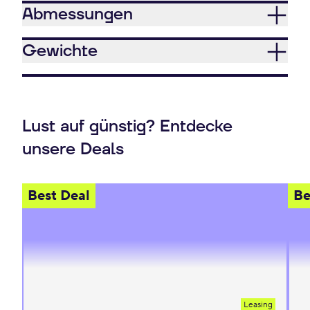
Abmessungen
Gewichte
Lust auf günstig? Entdecke
unsere Deals
Best Deal
Be
Leasing