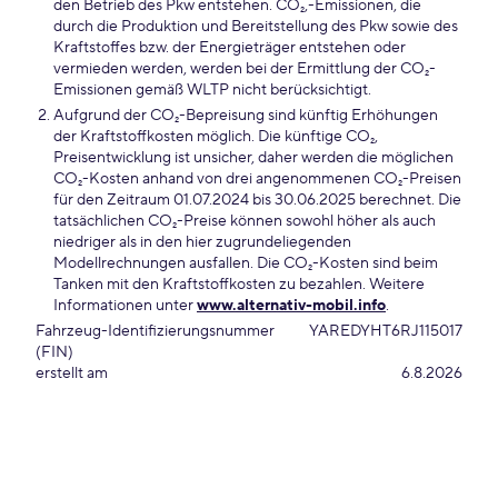
den Betrieb des Pkw entstehen. CO₂,-Emissionen, die
durch die Produktion und Bereitstellung des Pkw sowie des
Kraftstoffes bzw. der Energieträger entstehen oder
vermieden werden, werden bei der Ermittlung der CO₂-
Emissionen gemäß WLTP nicht berücksichtigt.
Aufgrund der CO₂-Bepreisung sind künftig Erhöhungen
der Kraftstoffkosten möglich. Die künftige CO₂,
Preisentwicklung ist unsicher, daher werden die möglichen
CO₂-Kosten anhand von drei angenommenen CO₂-Preisen
für den Zeitraum 01.07.2024 bis 30.06.2025 berechnet. Die
tatsächlichen CO₂-Preise können sowohl höher als auch
niedriger als in den hier zugrundeliegenden
Modellrechnungen ausfallen. Die CO₂-Kosten sind beim
Tanken mit den Kraftstoffkosten zu bezahlen. Weitere
Informationen unter
www.alternativ-mobil.info
.
Fahrzeug-Identifizierungsnummer
YAREDYHT6RJ115017
(FIN)
erstellt am
6.8.2026