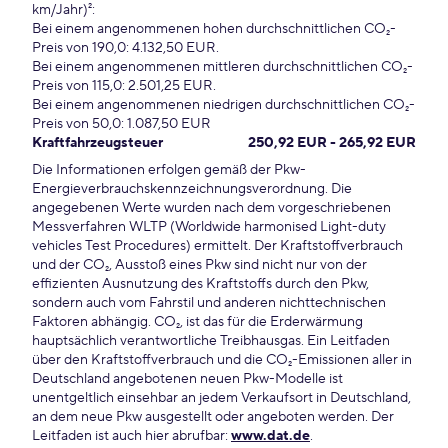
km/Jahr)²:
Bei einem angenommenen hohen durchschnittlichen CO₂-
Preis von 190,0: 4.132,50 EUR.
Bei einem angenommenen mittleren durchschnittlichen CO₂-
Preis von 115,0: 2.501,25 EUR.
Bei einem angenommenen niedrigen durchschnittlichen CO₂-
Preis von 50,0: 1.087,50 EUR
Kraftfahrzeugsteuer
250,92 EUR - 265,92 EUR
Die Informationen erfolgen gemäß der Pkw-
Energieverbrauchskennzeichnungsverordnung. Die
angegebenen Werte wurden nach dem vorgeschriebenen
Messverfahren WLTP (Worldwide harmonised Light-duty
vehicles Test Procedures) ermittelt. Der Kraftstoffverbrauch
und der CO₂, Ausstoß eines Pkw sind nicht nur von der
effizienten Ausnutzung des Kraftstoffs durch den Pkw,
sondern auch vom Fahrstil und anderen nichttechnischen
Faktoren abhängig. CO₂, ist das für die Erderwärmung
hauptsächlich verantwortliche Treibhausgas. Ein Leitfaden
über den Kraftstoffverbrauch und die CO₂-Emissionen aller in
Deutschland angebotenen neuen Pkw-Modelle ist
unentgeltlich einsehbar an jedem Verkaufsort in Deutschland,
an dem neue Pkw ausgestellt oder angeboten werden. Der
Leitfaden ist auch hier abrufbar:
www.dat.de
.