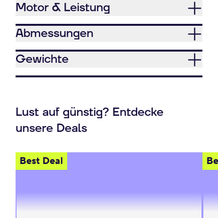
Motor & Leistung
Abmessungen
Gewichte
Lust auf günstig? Entdecke
unsere Deals
Best Deal
Be