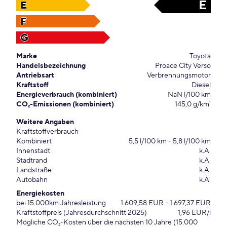
E
E
F
G
Marke
Toyota
Handelsbezeichnung
Proace City Verso
Antriebsart
Verbrennungsmotor
Kraftstoff
Diesel
Energieverbrauch (kombiniert)
NaN l/100 km
CO₂-Emissionen (kombiniert)
145,0 g/km¹
Weitere Angaben
Kraftstoffverbrauch
Kombiniert
5,5 l/100 km - 5,8 l/100 km
Innenstadt
k.A.
Stadtrand
k.A.
Landstraße
k.A.
Autobahn
k.A.
Energiekosten
bei 15.000km Jahresleistung
1.609,58 EUR - 1.697,37 EUR
Kraftstoffpreis (Jahresdurchschnitt 2025)
1,96 EUR/l
Mögliche CO₂-Kosten über die nächsten 10 Jahre (15.000