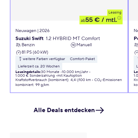
Leasing
55 €
/ mtl.
ab
Neuwagen | 2026
N
Suzuki Swift
1.2 HYBRID MT Comfort
P
Benzin
Manuell
81 PS (60 kW)
weitere Farben verfügbar
Comfort-Paket
Lieferzeit ca. 20 Wochen
L
Leasingdetails
:
30 Monate
10.000 km/Jahr
Le
1.000 € Sonderzahlung
mit Kaufoption
1.
Kraftstoffverbrauch (kombiniert)
:
4,4 l/100 km
CO₂-Emissionen
Kr
kombiniert
:
99 g/km
ko
Alle Deals entdecken