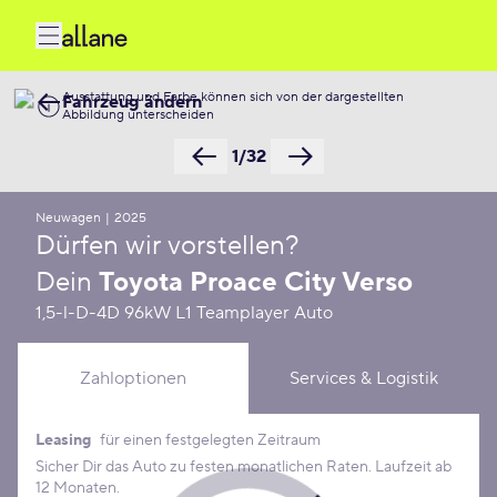
Ausstattung und Farbe können sich von der dargestellten
Fahrzeug ändern
Abbildung unterscheiden
1/32
Neuwagen
|
2025
Dürfen wir vorstellen?
Dein
Toyota Proace City Verso
1,5-l-D-4D 96kW L1 Teamplayer Auto
Zahloptionen
Services & Logistik
Leasing
für einen festgelegten Zeitraum
Leasing Konditionen
Sicher Dir das Auto zu festen monatlichen Raten. Laufzeit ab
12 Monaten.