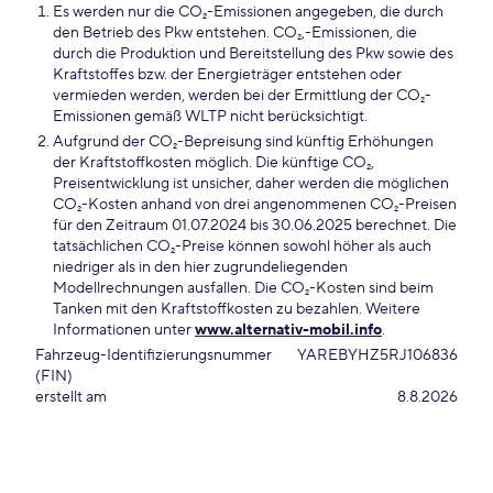
Es werden nur die CO₂-Emissionen angegeben, die durch
den Betrieb des Pkw entstehen. CO₂,-Emissionen, die
durch die Produktion und Bereitstellung des Pkw sowie des
Kraftstoffes bzw. der Energieträger entstehen oder
vermieden werden, werden bei der Ermittlung der CO₂-
Emissionen gemäß WLTP nicht berücksichtigt.
Aufgrund der CO₂-Bepreisung sind künftig Erhöhungen
der Kraftstoffkosten möglich. Die künftige CO₂,
Preisentwicklung ist unsicher, daher werden die möglichen
CO₂-Kosten anhand von drei angenommenen CO₂-Preisen
für den Zeitraum 01.07.2024 bis 30.06.2025 berechnet. Die
tatsächlichen CO₂-Preise können sowohl höher als auch
niedriger als in den hier zugrundeliegenden
Modellrechnungen ausfallen. Die CO₂-Kosten sind beim
Tanken mit den Kraftstoffkosten zu bezahlen. Weitere
Informationen unter
www.alternativ-mobil.info
.
Fahrzeug-Identifizierungsnummer
YAREBYHZ5RJ106836
(FIN)
erstellt am
8.8.2026