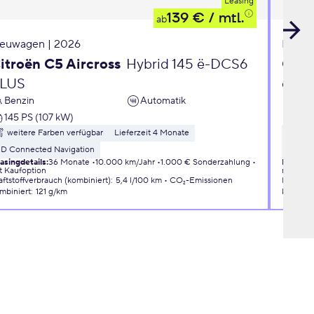
Leasing
139 €
/ mtl.
ab
euwagen | 2026
Neuwa
itroën C5 Aircross
Hybrid 145 ë-DCS6
Opel
LUS
eDC
Benzin
Automatik
Ben
145 PS (107 kW)
110 
weitere Farben verfügbar
Lieferzeit 4 Monate
wei
3D Connected Navigation
Liefer
asingdetails
:
36 Monate
10.000 km/Jahr
1.000 € Sonderzahlung
Leasingd
t Kaufoption
mit Kauf
aftstoffverbrauch (kombiniert)
:
5,4 l/100 km
CO₂-Emissionen
Kraftsto
mbiniert
:
121 g/km
kombini