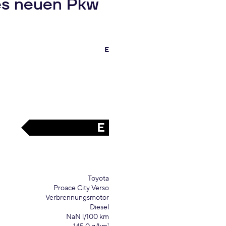
es neuen Pkw
E
E
Toyota
Proace City Verso
Verbrennungsmotor
Diesel
NaN l/100 km