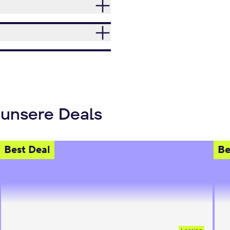
 unsere Deals
Best Deal
Be