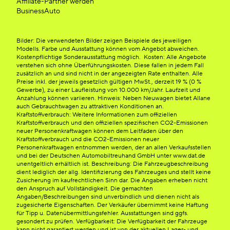
Affiliate-Partner werden
BusinessAuto
Bilder: Die verwendeten Bilder zeigen Beispiele des jeweiligen
Modells. Farbe und Ausstattung können vom Angebot abweichen.
Kostenpflichtige Sonderausstattung möglich. Kosten: Alle Angebote
verstehen sich ohne Überführungskosten. Diese fallen in jedem Fall
zusätzlich an und sind nicht in der angezeigten Rate enthalten. Alle
Preise inkl. der jeweils gesetzlich gültigen MwSt., derzeit 19 % (0 %
Gewerbe), zu einer Laufleistung von 10.000 km/Jahr. Laufzeit und
Anzahlung können variieren. Hinweis: Neben Neuwagen bietet Allane
auch Gebrauchtwagen zu attraktiven Konditionen an.
Kraftstoffverbrauch: Weitere Informationen zum offiziellen
Kraftstoffverbrauch und den offiziellen spezifischen CO2-Emissionen
neuer Personenkraftwagen können dem Leitfaden über den
Kraftstoffverbrauch und die CO2-Emissionen neuer
Personenkraftwagen entnommen werden, der an allen Verkaufsstellen
und bei der Deutschen Automobiltreuhand GmbH unter www.dat.de
unentgeltlich erhältlich ist. Beschreibung: Die Fahrzeugbeschreibung
dient lediglich der allg. Identifizierung des Fahrzeuges und stellt keine
Zusicherung im kaufrechtlichen Sinn dar. Die Angaben erheben nicht
den Anspruch auf Vollständigkeit. Die gemachten
Angaben/Beschreibungen sind unverbindlich und dienen nicht als
zugesicherte Eigenschaften. Der Verkäufer übernimmt keine Haftung
für Tipp u. Datenübermittlungsfehler. Ausstattungen sind ggfs.
gesondert zu prüfen. Verfügbarkeit: Die Verfügbarkeit der Fahrzeuge
kann nicht garantiert werden und ist von der aktuellen Lager- und