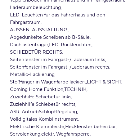
Teppichboden im Fahrerhaus und im Fahrgastraum
Laderaumbeleuchtung
LED-Leuchten für das Fahrerhaus und den
Fahrgastraum
AUSSEN-AUSSTATTUNG
Abgedunkelte Scheiben ab B-Säule
Dachlastenträger
LED-Rückleuchten
SCHIEBETÜR RECHTS
Seitenfenster im Fahrgast-/Laderaum links
Seitenfenster im Fahrgast-/Laderaum rechts
Metallic-Lackierung
Stoßfänger in Wagenfarbe lackiert
LICHT & SICHT
Coming Home Funktion
TECHNIK
Zuziehhilfe Schiebetür links
Zuziehhilfe Schiebetür rechts
ASR-AntriebSchlupfRegelung
Volldigitales Kombiinstrument
Elektrische Klemmleiste
Heckfenster beheizbar
Servolenkung
elektr. Wegfahrsperre