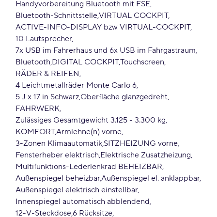
Handyvorbereitung Bluetooth mit FSE
Bluetooth-Schnittstelle
VIRTUAL COCKPIT
ACTIVE-INFO-DISPLAY bzw VIRTUAL-COCKPIT
10 Lautsprecher
7x USB im Fahrerhaus und 6x USB im Fahrgastraum
Bluetooth
DIGITAL COCKPIT
Touchscreen
RÄDER & REIFEN
4 Leichtmetallräder Monte Carlo 6
5 J x 17 in Schwarz
Oberfläche glanzgedreht
FAHRWERK
Zulässiges Gesamtgewicht 3.125 - 3.300 kg
KOMFORT
Armlehne(n) vorne
3-Zonen Klimaautomatik
SITZHEIZUNG vorne
Fensterheber elektrisch
Elektrische Zusatzheizung
Multifunktions-Lederlenkrad BEHEIZBAR
Außenspiegel beheizbar
Außenspiegel el. anklappbar
Außenspiegel elektrisch einstellbar
Innenspiegel automatisch abblendend
12-V-Steckdose
6 Rücksitze