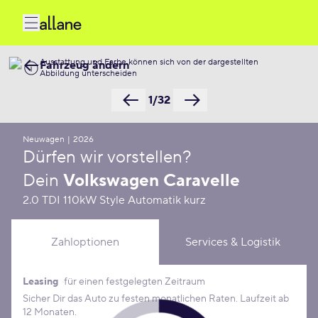
Ausstattung und Farbe können sich von der dargestellten
Fahrzeug ändern
Abbildung unterscheiden
1/32
Neuwagen
|
2026
Dürfen wir vorstellen?
Dein
Volkswagen Caravelle
2.0 TDI 110kW Style Automatik kurz
Zahloptionen
Services & Logistik
Leasing
für einen festgelegten Zeitraum
Leasing Konditionen
Sicher Dir das Auto zu festen monatlichen Raten. Laufzeit ab
12 Monaten.