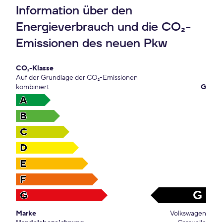
Information über den
Energieverbrauch und die CO₂-
Emissionen des neuen Pkw
CO₂-Klasse
Auf der Grundlage der CO₂-Emissionen
kombiniert
G
A
B
C
D
E
F
G
G
Marke
Volkswagen