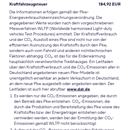
Kraftfahrzeugsteuer
184,92 EUR
Die Informationen erfolgen gemäß der Pkw-
Energieverbrauchskennzeichnungsverordnung. Die
angegebenen Werte wurden nach dem vorgeschriebenen
Messverfahren WLTP (Worldwide harmonised Light-duty
vehicles Test Procedures) ermittelt. Der Kraftstoffverbrauch
und der CO₂, Ausstoß eines Pkw sind nicht nur von der
effizienten Ausnutzung des Kraftstoffs durch den Pkw,
sondern auch vom Fahrstil und anderen nichttechnischen
Faktoren abhängig. CO₂, ist das für die Erderwärmung
hauptsächlich verantwortliche Treibhausgas. Ein Leitfaden
über den Kraftstoffverbrauch und die CO₂-Emissionen aller in
Deutschland angebotenen neuen Pkw-Modelle ist
unentgeltlich einsehbar an jedem Verkaufsort in Deutschland,
an dem neue Pkw ausgestellt oder angeboten werden. Der
Leitfaden ist auch hier abrufbar:
www.dat.de
.
Es werden nur die CO₂-Emissionen angegeben, die durch
den Betrieb des Pkw entstehen. CO₂,-Emissionen, die
durch die Produktion und Bereitstellung des Pkw sowie des
Kraftstoffes bzw. der Energieträger entstehen oder
vermieden werden, werden bei der Ermittlung der CO₂-
Emissionen gemäß WLTP nicht berücksichtigt.