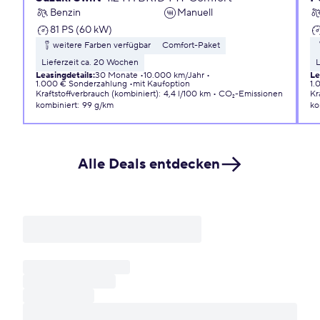
Benzin
Manuell
81 PS (60 kW)
weitere Farben verfügbar
Comfort-Paket
Lieferzeit ca. 20 Wochen
L
Leasingdetails
:
30 Monate
10.000 km/Jahr
Le
1.000 € Sonderzahlung
mit Kaufoption
1.
Kraftstoffverbrauch (kombiniert)
:
4,4 l/100 km
CO₂-Emissionen
Kr
kombiniert
:
99 g/km
ko
Alle Deals entdecken