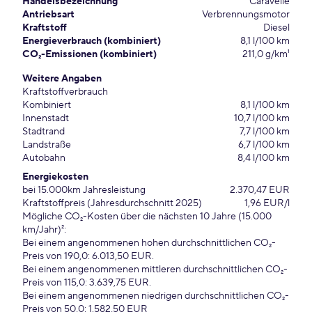
Handelsbezeichnung
Caravelle
Antriebsart
Verbrennungsmotor
Kraftstoff
Diesel
Energieverbrauch (kombiniert)
8,1 l/100 km
CO₂-Emissionen (kombiniert)
211,0 g/km¹
Weitere Angaben
Kraftstoffverbrauch
Kombiniert
8,1 l/100 km
Innenstadt
10,7 l/100 km
Stadtrand
7,7 l/100 km
Landstraße
6,7 l/100 km
Autobahn
8,4 l/100 km
Energiekosten
bei 15.000km Jahresleistung
2.370,47 EUR
Kraftstoffpreis (Jahresdurchschnitt 2025)
1,96 EUR/l
Mögliche CO₂-Kosten über die nächsten 10 Jahre (15.000
km/Jahr)²:
Bei einem angenommenen hohen durchschnittlichen CO₂-
Preis von 190,0: 6.013,50 EUR.
Bei einem angenommenen mittleren durchschnittlichen CO₂-
Preis von 115,0: 3.639,75 EUR.
Bei einem angenommenen niedrigen durchschnittlichen CO₂-
Preis von 50,0: 1.582,50 EUR