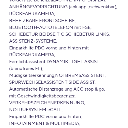
Vordersitze beheizbar
ACTIVE-INFO-DISPLAY
ANHÄNGEVORRICHTUNG (anklapp-/schwenkbar)
RÜCKFAHRKAMERA
BEHEIZBARE FRONTSCHEIBE
BLUETOOTH-AUTOTELEFON mit FSE
SCHIEBETÜR BEIDSEITIG
SCHIEBETÜR LINKS
ASSISTENZ-SYSTEME
Einparkhilfe PDC vorne und hinten mit
RÜCKFAHRKAMERA
Fernlichtassistent DYNAMIK LIGHT ASSIST
(blendfreies FL)
Müdigkeitserkennung
NOTBREMSASSISTENT
SPURWECHSELASSISTENT SIDE ASSIST
Automatische Distanzregelung ACC stop & go
mit Geschwindigkeitsbegrenzer
VERKEHRSZEICHENERKENNUNG
NOTRUFSYSTEM eCALL
Einparkhilfe PDC vorne und hinten
INFOTAINMENT & MULTIMEDIA