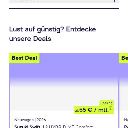
Lust auf günstig? Entdecke
unsere Deals
Best Deal
Be
Leasing
55 €
/ mtl.
ab
Neuwagen | 2026
N
Suzuki Swift
1.2 HYBRID MT Comfort
P