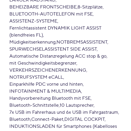
LANGER RADSTAND
BEHEIZBARE FRONTSCHEIBE
8-Sitzplätze
BLUETOOTH-AUTOTELEFON mit FSE
ASSISTENZ-SYSTEME
Fernlichtassistent DYNAMIK LIGHT ASSIST
(blendfreies FL)
Müdigkeitserkennung
NOTBREMSASSISTENT
SPURWECHSELASSISTENT SIDE ASSIST
Automatische Distanzregelung ACC stop & go
mit Geschwindigkeitsbegrenzer
VERKEHRSZEICHENERKENNUNG
NOTRUFSYSTEM eCALL
Einparkhilfe PDC vorne und hinten
INFOTAINMENT & MULTIMEDIA
Handyvorbereitung Bluetooth mit FSE
Bluetooth-Schnittstelle
10 Lautsprecher
7x USB im Fahrerhaus und 6x USB im Fahrgastraum
Bluetooth
Connect-Paket
DIGITAL COCKPIT
INDUKTIONSLADEN für Smartphones (Kabelloses