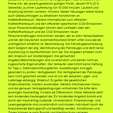
Preise inkl. der jeweils gesetzlich gültigen MwSt., derzeit 19 % (0 %
Gewerbe), zu einer Laufleistung von 10.000 km/Jahr. Laufzeit und
Anzahlung können variieren. Hinweis: Neben Neuwagen bietet Allane
auch Gebrauchtwagen zu attraktiven Konditionen an.
Kraftstoffverbrauch: Weitere Informationen zum offiziellen
Kraftstoffverbrauch und den offiziellen spezifischen CO2-Emissionen
neuer Personenkraftwagen können dem Leitfaden über den
Kraftstoffverbrauch und die CO2-Emissionen neuer
Personenkraftwagen entnommen werden, der an allen Verkaufsstellen
und bei der Deutschen Automobiltreuhand GmbH unter www.dat.de
unentgeltlich erhältlich ist. Beschreibung: Die Fahrzeugbeschreibung
dient lediglich der allg. Identifizierung des Fahrzeuges und stellt keine
Zusicherung im kaufrechtlichen Sinn dar. Die Angaben erheben nicht
den Anspruch auf Vollständigkeit. Die gemachten
Angaben/Beschreibungen sind unverbindlich und dienen nicht als
zugesicherte Eigenschaften. Der Verkäufer übernimmt keine Haftung
für Tipp u. Datenübermittlungsfehler. Ausstattungen sind ggfs.
gesondert zu prüfen. Verfügbarkeit: Die Verfügbarkeit der Fahrzeuge
kann nicht garantiert werden und ist von der aktuellen Lager- und
Lieferlage abhängig. Widerruf: Es gelten die gesetzlichen
Widerrufsrechte, insofern anwendbar. Weitere Informationen hierzu
und die genauen Vertragsbedingungen entnehmen Sie bitte dem
jeweiligen Kaufvertrag. Invitatio ad Offerendum: Diese Webseite stellt
kein bindendes Kaufangebot dar. Ein bindendes Angebot kommt erst
durch den Kaufvertrag zustande. Unverbindlich: Finanzierungs- und
Leasingangebote sind unverbindlich und müssen individuell durch die
finanzierende Bank geprüft und bestätigt werden. Konditionen und
Zinsen können je nach Bonität und Kreditprüfung variieren.