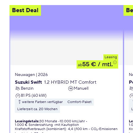
Best Deal
Be
Leasing
55 €
/ mtl.
ab
Neuwagen | 2026
N
Suzuki Swift
1.2 HYBRID MT Comfort
P
Benzin
Manuell
81 PS (60 kW)
weitere Farben verfügbar
Comfort-Paket
Lieferzeit ca. 20 Wochen
L
Leasingdetails
:
30 Monate
10.000 km/Jahr
Le
1.000 € Sonderzahlung
mit Kaufoption
1.
Kraftstoffverbrauch (kombiniert)
:
4,4 l/100 km
CO₂-Emissionen
Kr