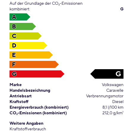
Auf der Grundlage der CO₂-Emissionen
kombiniert
G
A
B
C
D
E
F
G
G
Marke
Volkswagen
Handelsbezeichnung
Caravelle
Antriebsart
Verbrennungsmotor
Kraftstoff
Diesel
Energieverbrauch (kombiniert)
8,1 l/100 km
CO₂-Emissionen (kombiniert)
212,0 g/km¹
Weitere Angaben
Kraftstoffverbrauch