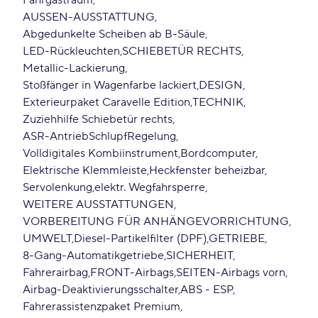
Fahrgastraum
AUSSEN-AUSSTATTUNG
Abgedunkelte Scheiben ab B-Säule
LED-Rückleuchten
SCHIEBETÜR RECHTS
Metallic-Lackierung
Stoßfänger in Wagenfarbe lackiert
DESIGN
Exterieurpaket Caravelle Edition
TECHNIK
Zuziehhilfe Schiebetür rechts
ASR-AntriebSchlupfRegelung
Volldigitales Kombiinstrument
Bordcomputer
Elektrische Klemmleiste
Heckfenster beheizbar
Servolenkung
elektr. Wegfahrsperre
WEITERE AUSSTATTUNGEN
VORBEREITUNG FÜR ANHÄNGEVORRICHTUNG
UMWELT
Diesel-Partikelfilter (DPF)
GETRIEBE
8-Gang-Automatikgetriebe
SICHERHEIT
Fahrerairbag
FRONT-Airbags
SEITEN-Airbags vorn
Airbag-Deaktivierungsschalter
ABS - ESP
Fahrerassistenzpaket Premium