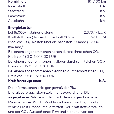
Kombiniert
8,1 l/100 km
Innenstadt
k.A.
Stadtrand
k.A.
Landstraße
k.A.
Autobahn
k.A.
Energiekosten
bei 15.000km Jahresleistung
2.370,47 EUR
Kraftstoffpreis (Jahresdurchschnitt 2025)
1,96 EUR/l
Mögliche CO₂-Kosten über die nächsten 10 Jahre (15.000
km/Jahr)²:
Bei einem angenommenen hohen durchschnittlichen CO₂-
Preis von 190,0: 6.042,00 EUR.
Bei einem angenommenen mittleren durchschnittlichen CO₂-
Preis von 115,0: 3.657,00 EUR.
Bei einem angenommenen niedrigen durchschnittlichen CO₂-
Preis von 50,0: 1.590,00 EUR
Kraftfahrzeugsteuer
k.A.
Die Informationen erfolgen gemäß der Pkw-
Energieverbrauchskennzeichnungsverordnung. Die
angegebenen Werte wurden nach dem vorgeschriebenen
Messverfahren WLTP (Worldwide harmonised Light-duty
vehicles Test Procedures) ermittelt. Der Kraftstoffverbrauch
und der CO₂, Ausstoß eines Pkw sind nicht nur von der