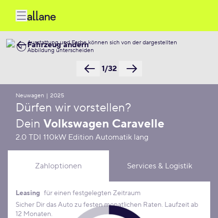
Ausstattung und Farbe können sich von der dargestellten
Fahrzeug ändern
Abbildung unterscheiden
1/32
Neuwagen
|
2025
Dürfen wir vorstellen?
Dein
Volkswagen Caravelle
2.0 TDI 110kW Edition Automatik lang
Zahloptionen
Services & Logistik
Leasing
für einen festgelegten Zeitraum
Leasing Konditionen
Sicher Dir das Auto zu festen monatlichen Raten. Laufzeit ab
12 Monaten.