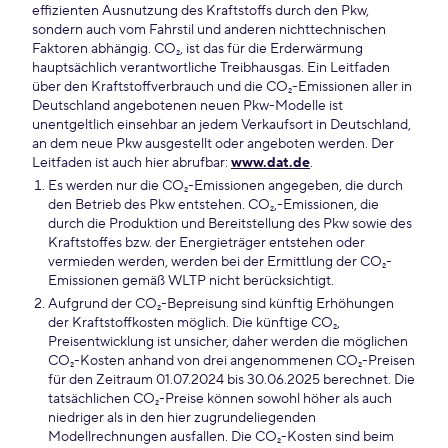
effizienten Ausnutzung des Kraftstoffs durch den Pkw,
sondern auch vom Fahrstil und anderen nichttechnischen
Faktoren abhängig. CO₂, ist das für die Erderwärmung
hauptsächlich verantwortliche Treibhausgas. Ein Leitfaden
über den Kraftstoffverbrauch und die CO₂-Emissionen aller in
Deutschland angebotenen neuen Pkw-Modelle ist
unentgeltlich einsehbar an jedem Verkaufsort in Deutschland,
an dem neue Pkw ausgestellt oder angeboten werden. Der
Leitfaden ist auch hier abrufbar:
www.dat.de
.
Es werden nur die CO₂-Emissionen angegeben, die durch
den Betrieb des Pkw entstehen. CO₂,-Emissionen, die
durch die Produktion und Bereitstellung des Pkw sowie des
Kraftstoffes bzw. der Energieträger entstehen oder
vermieden werden, werden bei der Ermittlung der CO₂-
Emissionen gemäß WLTP nicht berücksichtigt.
Aufgrund der CO₂-Bepreisung sind künftig Erhöhungen
der Kraftstoffkosten möglich. Die künftige CO₂,
Preisentwicklung ist unsicher, daher werden die möglichen
CO₂-Kosten anhand von drei angenommenen CO₂-Preisen
für den Zeitraum 01.07.2024 bis 30.06.2025 berechnet. Die
tatsächlichen CO₂-Preise können sowohl höher als auch
niedriger als in den hier zugrundeliegenden
Modellrechnungen ausfallen. Die CO₂-Kosten sind beim