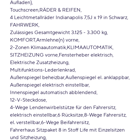
Aufladen)
Touchscreen
RÄDER & REIFEN
4 Leichtmetallräder Indianapolis 7
5J x 19 in Schwarz
FAHRWERK
Zulässiges Gesamtgewicht 3.125 - 3.300 kg
KOMFORT
Armlehne(n) vorne
2-Zonen Klimaautomatik
KLIMAAUTOMATIK
SITZHEIZUNG vorne
Fensterheber elektrisch
Elektrische Zusatzheizung
Multifunktions-Lederlenkrad
Außenspiegel beheizbar
Außenspiegel el. anklappbar
Außenspiegel elektrisch einstellbar
Innenspiegel automatisch abblendend
12-V-Steckdose
4-Wege Lendenwirbelstütze für den Fahrersitz
elektrisch einstellbar
6 Rücksitze
8-Wege Fahrersitz
el. verstellbar
6-Wege Beifahrersitz
Fahrerhaus Sitzpaket 8 in Stoff Life mit Einzelsitzen
und Sitzheizung