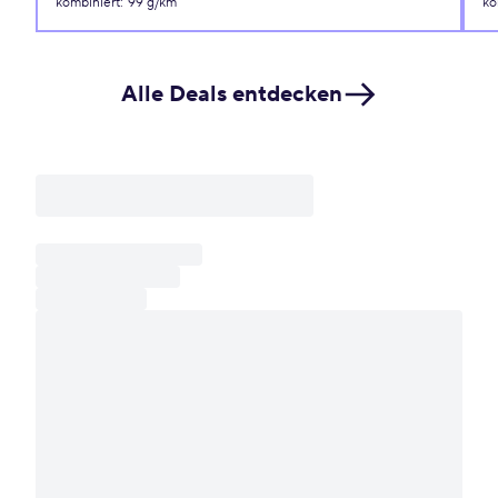
kombiniert
:
99 g/km
ko
Alle Deals entdecken