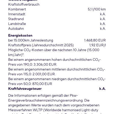
Kraftstoffverbrauch
Kombiniert
5,1 l/100 km
Innenstadt
k.A.
Stadtrand
k.A.
Landstraße
k.A.
Autobahn
k.A.
Energiekosten
bei 15.000km Jahresleistung
1.468,80 EUR
Kraftstoffpreis (Jahresdurchschnitt 2025)
1,92 EUR/l
Mögliche CO₂-Kosten über die nächsten 10 Jahre (15.000
km/Jahr)²:
Bei einem angenommenen hohen durchschnittlichen CO₂-
Preis von 190,0: 3.306,00 EUR.
Bei einem angenommenen mittleren durchschnittlichen CO₂-
Preis von 115,0: 2.001,00 EUR.
Bei einem angenommenen niedrigen durchschnittlichen CO₂-
Preis von 50,0: 870,00 EUR
Kraftfahrzeugsteuer
k.A.
Die Informationen erfolgen gemäß der Pkw-
Energieverbrauchskennzeichnungsverordnung. Die
angegebenen Werte wurden nach dem vorgeschriebenen
Messverfahren WLTP (Worldwide harmonised Light-duty