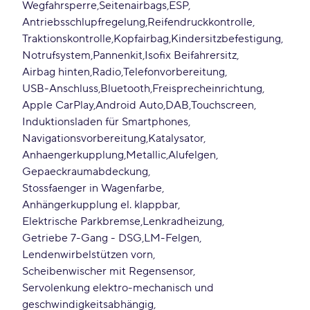
Wegfahrsperre
Seitenairbags
ESP
Antriebsschlupfregelung
Reifendruckkontrolle
Traktionskontrolle
Kopfairbag
Kindersitzbefestigung
Notrufsystem
Pannenkit
Isofix Beifahrersitz
Airbag hinten
Radio
Telefonvorbereitung
USB-Anschluss
Bluetooth
Freisprecheinrichtung
Apple CarPlay
Android Auto
DAB
Touchscreen
Induktionsladen für Smartphones
Navigationsvorbereitung
Katalysator
Anhaengerkupplung
Metallic
Alufelgen
Gepaeckraumabdeckung
Stossfaenger in Wagenfarbe
Anhängerkupplung el. klappbar
Elektrische Parkbremse
Lenkradheizung
Getriebe 7-Gang - DSG
LM-Felgen
Lendenwirbelstützen vorn
Scheibenwischer mit Regensensor
Servolenkung elektro-mechanisch und
geschwindigkeitsabhängig