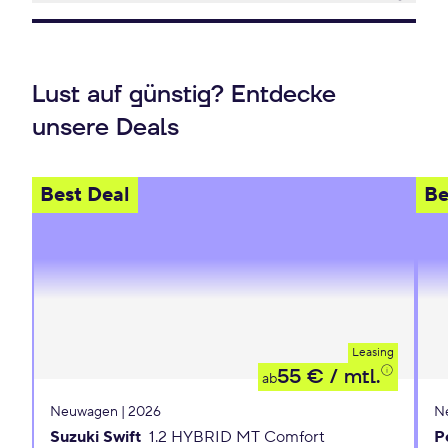
Lust auf günstig? Entdecke
unsere Deals
Best Deal
Be
Leasing
55 €
/ mtl.
ab
Neuwagen | 2026
N
Suzuki Swift
1.2 HYBRID MT Comfort
P