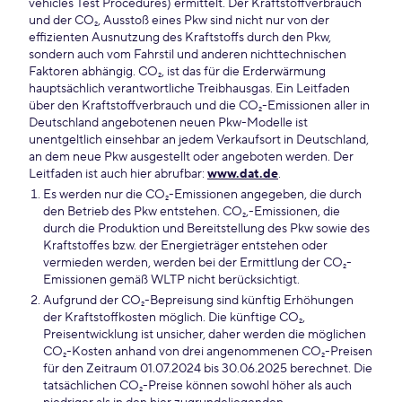
vehicles Test Procedures) ermittelt. Der Kraftstoffverbrauch
und der CO₂, Ausstoß eines Pkw sind nicht nur von der
effizienten Ausnutzung des Kraftstoffs durch den Pkw,
sondern auch vom Fahrstil und anderen nichttechnischen
Faktoren abhängig. CO₂, ist das für die Erderwärmung
hauptsächlich verantwortliche Treibhausgas. Ein Leitfaden
über den Kraftstoffverbrauch und die CO₂-Emissionen aller in
Deutschland angebotenen neuen Pkw-Modelle ist
unentgeltlich einsehbar an jedem Verkaufsort in Deutschland,
an dem neue Pkw ausgestellt oder angeboten werden. Der
Leitfaden ist auch hier abrufbar:
www.dat.de
.
Es werden nur die CO₂-Emissionen angegeben, die durch
den Betrieb des Pkw entstehen. CO₂,-Emissionen, die
durch die Produktion und Bereitstellung des Pkw sowie des
Kraftstoffes bzw. der Energieträger entstehen oder
vermieden werden, werden bei der Ermittlung der CO₂-
Emissionen gemäß WLTP nicht berücksichtigt.
Aufgrund der CO₂-Bepreisung sind künftig Erhöhungen
der Kraftstoffkosten möglich. Die künftige CO₂,
Preisentwicklung ist unsicher, daher werden die möglichen
CO₂-Kosten anhand von drei angenommenen CO₂-Preisen
für den Zeitraum 01.07.2024 bis 30.06.2025 berechnet. Die
tatsächlichen CO₂-Preise können sowohl höher als auch