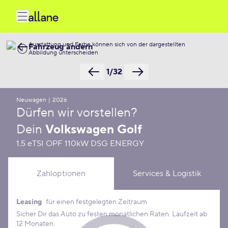
Ausstattung und Farbe können sich von der dargestellten
Fahrzeug ändern
Abbildung unterscheiden
1/32
Neuwagen
|
2026
Dürfen wir vorstellen?
Dein
Volkswagen Golf
1.5 eTSI OPF 110kW DSG ENERGY
Zahloptionen
Services & Logistik
Leasing
für einen festgelegten Zeitraum
Leasing Konditionen
Sicher Dir das Auto zu festen monatlichen Raten. Laufzeit ab
12 Monaten.