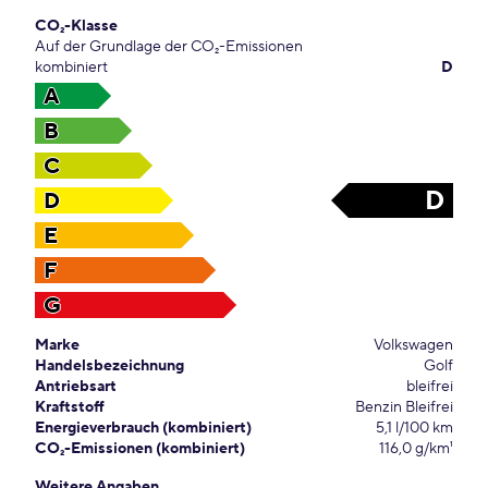
CO₂-Klasse
Auf der Grundlage der CO₂-Emissionen
kombiniert
D
A
B
C
D
D
E
F
G
Marke
Volkswagen
Handelsbezeichnung
Golf
Antriebsart
bleifrei
Kraftstoff
Benzin Bleifrei
Energieverbrauch (kombiniert)
5,1 l/100 km
CO₂-Emissionen (kombiniert)
116,0 g/km¹
Weitere Angaben