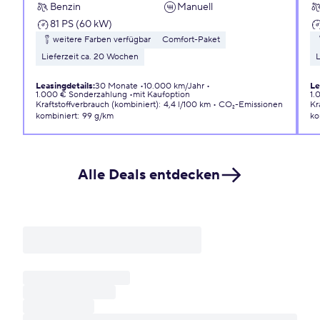
Benzin
Manuell
81 PS (60 kW)
weitere Farben verfügbar
Comfort-Paket
Lieferzeit ca. 20 Wochen
L
Leasingdetails
:
30 Monate
10.000 km/Jahr
Le
1.000 € Sonderzahlung
mit Kaufoption
1.
Kraftstoffverbrauch (kombiniert)
:
4,4 l/100 km
CO₂-Emissionen
Kr
kombiniert
:
99 g/km
ko
Alle Deals entdecken