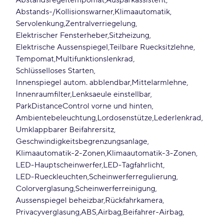
Abstandsregeltempomat
Ausparkassistent
Abstands-/Kollisionswarner
Klimaautomatik
Servolenkung
Zentralverriegelung
Elektrischer Fensterheber
Sitzheizung
Elektrische Aussenspiegel
Teilbare Ruecksitzlehne
Tempomat
Multifunktionslenkrad
Schlüsselloses Starten
Innenspiegel autom. abblendbar
Mittelarmlehne
Innenraumfilter
Lenksaeule einstellbar
ParkDistanceControl vorne und hinten
Ambientebeleuchtung
Lordosenstütze
Lederlenkrad
Umklappbarer Beifahrersitz
Geschwindigkeitsbegrenzungsanlage
Klimaautomatik-2-Zonen
Klimaautomatik-3-Zonen
LED-Hauptscheinwerfer
LED-Tagfahrlicht
LED-Rueckleuchten
Scheinwerferregulierung
Colorverglasung
Scheinwerferreinigung
Aussenspiegel beheizbar
Rückfahrkamera
Privacyverglasung
ABS
Airbag
Beifahrer-Airbag