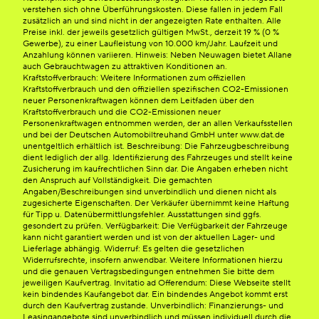
verstehen sich ohne Überführungskosten. Diese fallen in jedem Fall
zusätzlich an und sind nicht in der angezeigten Rate enthalten. Alle
Preise inkl. der jeweils gesetzlich gültigen MwSt., derzeit 19 % (0 %
Gewerbe), zu einer Laufleistung von 10.000 km/Jahr. Laufzeit und
Anzahlung können variieren. Hinweis: Neben Neuwagen bietet Allane
auch Gebrauchtwagen zu attraktiven Konditionen an.
Kraftstoffverbrauch: Weitere Informationen zum offiziellen
Kraftstoffverbrauch und den offiziellen spezifischen CO2-Emissionen
neuer Personenkraftwagen können dem Leitfaden über den
Kraftstoffverbrauch und die CO2-Emissionen neuer
Personenkraftwagen entnommen werden, der an allen Verkaufsstellen
und bei der Deutschen Automobiltreuhand GmbH unter www.dat.de
unentgeltlich erhältlich ist. Beschreibung: Die Fahrzeugbeschreibung
dient lediglich der allg. Identifizierung des Fahrzeuges und stellt keine
Zusicherung im kaufrechtlichen Sinn dar. Die Angaben erheben nicht
den Anspruch auf Vollständigkeit. Die gemachten
Angaben/Beschreibungen sind unverbindlich und dienen nicht als
zugesicherte Eigenschaften. Der Verkäufer übernimmt keine Haftung
für Tipp u. Datenübermittlungsfehler. Ausstattungen sind ggfs.
gesondert zu prüfen. Verfügbarkeit: Die Verfügbarkeit der Fahrzeuge
kann nicht garantiert werden und ist von der aktuellen Lager- und
Lieferlage abhängig. Widerruf: Es gelten die gesetzlichen
Widerrufsrechte, insofern anwendbar. Weitere Informationen hierzu
und die genauen Vertragsbedingungen entnehmen Sie bitte dem
jeweiligen Kaufvertrag. Invitatio ad Offerendum: Diese Webseite stellt
kein bindendes Kaufangebot dar. Ein bindendes Angebot kommt erst
durch den Kaufvertrag zustande. Unverbindlich: Finanzierungs- und
Leasingangebote sind unverbindlich und müssen individuell durch die