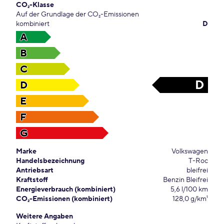
CO₂-Klasse
Auf der Grundlage der CO₂-Emissionen
kombiniert
D
A
B
C
D
D
E
F
G
Marke
Volkswagen
Handelsbezeichnung
T-Roc
Antriebsart
bleifrei
Kraftstoff
Benzin Bleifrei
Energieverbrauch (kombiniert)
5,6 l/100 km
CO₂-Emissionen (kombiniert)
128,0 g/km¹
Weitere Angaben