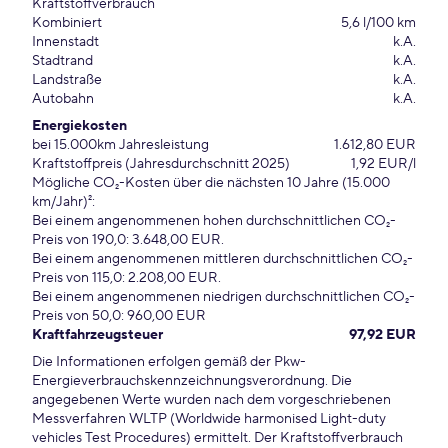
Kraftstoffverbrauch
Kombiniert
5,6 l/100 km
Innenstadt
k.A.
Stadtrand
k.A.
Landstraße
k.A.
Autobahn
k.A.
Energiekosten
bei 15.000km Jahresleistung
1.612,80 EUR
Kraftstoffpreis (Jahresdurchschnitt 2025)
1,92 EUR/l
Mögliche CO₂-Kosten über die nächsten 10 Jahre (15.000
km/Jahr)²:
Bei einem angenommenen hohen durchschnittlichen CO₂-
Preis von 190,0: 3.648,00 EUR.
Bei einem angenommenen mittleren durchschnittlichen CO₂-
Preis von 115,0: 2.208,00 EUR.
Bei einem angenommenen niedrigen durchschnittlichen CO₂-
Preis von 50,0: 960,00 EUR
Kraftfahrzeugsteuer
97,92 EUR
Die Informationen erfolgen gemäß der Pkw-
Energieverbrauchskennzeichnungsverordnung. Die
angegebenen Werte wurden nach dem vorgeschriebenen
Messverfahren WLTP (Worldwide harmonised Light-duty
vehicles Test Procedures) ermittelt. Der Kraftstoffverbrauch