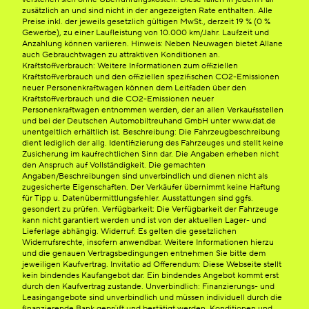
zusätzlich an und sind nicht in der angezeigten Rate enthalten. Alle
Preise inkl. der jeweils gesetzlich gültigen MwSt., derzeit 19 % (0 %
Gewerbe), zu einer Laufleistung von 10.000 km/Jahr. Laufzeit und
Anzahlung können variieren. Hinweis: Neben Neuwagen bietet Allane
auch Gebrauchtwagen zu attraktiven Konditionen an.
Kraftstoffverbrauch: Weitere Informationen zum offiziellen
Kraftstoffverbrauch und den offiziellen spezifischen CO2-Emissionen
neuer Personenkraftwagen können dem Leitfaden über den
Kraftstoffverbrauch und die CO2-Emissionen neuer
Personenkraftwagen entnommen werden, der an allen Verkaufsstellen
und bei der Deutschen Automobiltreuhand GmbH unter www.dat.de
unentgeltlich erhältlich ist. Beschreibung: Die Fahrzeugbeschreibung
dient lediglich der allg. Identifizierung des Fahrzeuges und stellt keine
Zusicherung im kaufrechtlichen Sinn dar. Die Angaben erheben nicht
den Anspruch auf Vollständigkeit. Die gemachten
Angaben/Beschreibungen sind unverbindlich und dienen nicht als
zugesicherte Eigenschaften. Der Verkäufer übernimmt keine Haftung
für Tipp u. Datenübermittlungsfehler. Ausstattungen sind ggfs.
gesondert zu prüfen. Verfügbarkeit: Die Verfügbarkeit der Fahrzeuge
kann nicht garantiert werden und ist von der aktuellen Lager- und
Lieferlage abhängig. Widerruf: Es gelten die gesetzlichen
Widerrufsrechte, insofern anwendbar. Weitere Informationen hierzu
und die genauen Vertragsbedingungen entnehmen Sie bitte dem
jeweiligen Kaufvertrag. Invitatio ad Offerendum: Diese Webseite stellt
kein bindendes Kaufangebot dar. Ein bindendes Angebot kommt erst
durch den Kaufvertrag zustande. Unverbindlich: Finanzierungs- und
Leasingangebote sind unverbindlich und müssen individuell durch die
finanzierende Bank geprüft und bestätigt werden. Konditionen und