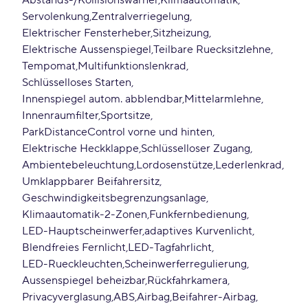
Abstands-/Kollisionswarner
Klimaautomatik
Servolenkung
Zentralverriegelung
Elektrischer Fensterheber
Sitzheizung
Elektrische Aussenspiegel
Teilbare Ruecksitzlehne
Tempomat
Multifunktionslenkrad
Schlüsselloses Starten
Innenspiegel autom. abblendbar
Mittelarmlehne
Innenraumfilter
Sportsitze
ParkDistanceControl vorne und hinten
Elektrische Heckklappe
Schlüsselloser Zugang
Ambientebeleuchtung
Lordosenstütze
Lederlenkrad
Umklappbarer Beifahrersitz
Geschwindigkeitsbegrenzungsanlage
Klimaautomatik-2-Zonen
Funkfernbedienung
LED-Hauptscheinwerfer
adaptives Kurvenlicht
Blendfreies Fernlicht
LED-Tagfahrlicht
LED-Rueckleuchten
Scheinwerferregulierung
Aussenspiegel beheizbar
Rückfahrkamera
Privacyverglasung
ABS
Airbag
Beifahrer-Airbag