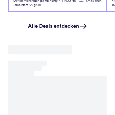
Kraftstoffverbrauch (kombiniert)
:
4,4 l/100 km
CO₂-Emissionen
Kr
kombiniert
:
99 g/km
ko
Alle Deals entdecken