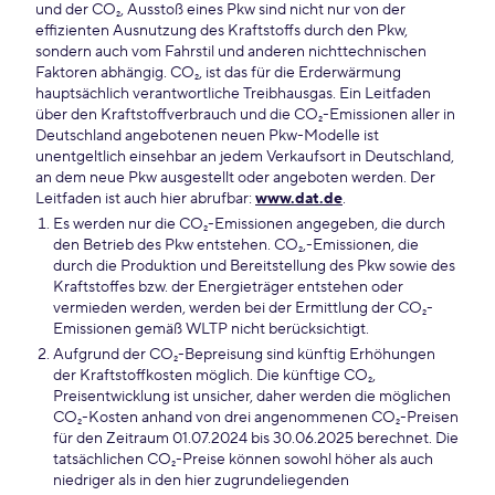
und der CO₂, Ausstoß eines Pkw sind nicht nur von der
effizienten Ausnutzung des Kraftstoffs durch den Pkw,
sondern auch vom Fahrstil und anderen nichttechnischen
Faktoren abhängig. CO₂, ist das für die Erderwärmung
hauptsächlich verantwortliche Treibhausgas. Ein Leitfaden
über den Kraftstoffverbrauch und die CO₂-Emissionen aller in
Deutschland angebotenen neuen Pkw-Modelle ist
unentgeltlich einsehbar an jedem Verkaufsort in Deutschland,
an dem neue Pkw ausgestellt oder angeboten werden. Der
Leitfaden ist auch hier abrufbar:
www.dat.de
.
Es werden nur die CO₂-Emissionen angegeben, die durch
den Betrieb des Pkw entstehen. CO₂,-Emissionen, die
durch die Produktion und Bereitstellung des Pkw sowie des
Kraftstoffes bzw. der Energieträger entstehen oder
vermieden werden, werden bei der Ermittlung der CO₂-
Emissionen gemäß WLTP nicht berücksichtigt.
Aufgrund der CO₂-Bepreisung sind künftig Erhöhungen
der Kraftstoffkosten möglich. Die künftige CO₂,
Preisentwicklung ist unsicher, daher werden die möglichen
CO₂-Kosten anhand von drei angenommenen CO₂-Preisen
für den Zeitraum 01.07.2024 bis 30.06.2025 berechnet. Die
tatsächlichen CO₂-Preise können sowohl höher als auch
niedriger als in den hier zugrundeliegenden