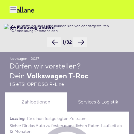
Ausstattung und Farbe können sich von der dargestellten
Fahrzeug ändern
Abbildung unterscheiden
1/32
Neuwagen
|
2027
Dürfen wir vorstellen?
Dein
Volkswagen T-Roc
1.5 eTSI OPF DSG R-Line
Zahloptionen
Services & Logistik
Leasing
für einen festgelegten Zeitraum
Leasing Konditionen
Sicher Dir das Auto zu festen monatlichen Raten. Laufzeit ab
12 Monaten.