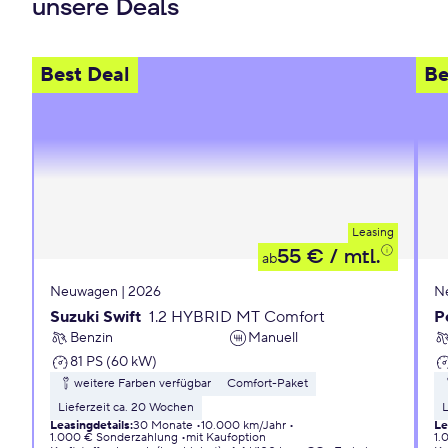
unsere Deals
Best Deal
Be
Leasing
55 €
/ mtl.
ab
Neuwagen | 2026
N
Suzuki Swift
1.2 HYBRID MT Comfort
P
Benzin
Manuell
81 PS (60 kW)
weitere Farben verfügbar
Comfort-Paket
Lieferzeit ca. 20 Wochen
L
Leasingdetails
:
30 Monate
10.000 km/Jahr
Le
1.000 € Sonderzahlung
mit Kaufoption
1.