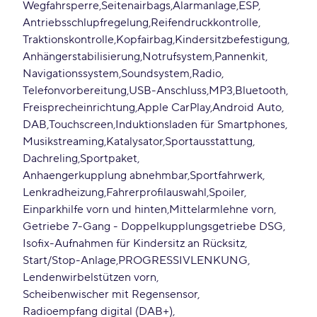
Wegfahrsperre
Seitenairbags
Alarmanlage
ESP
Antriebsschlupfregelung
Reifendruckkontrolle
Traktionskontrolle
Kopfairbag
Kindersitzbefestigung
Anhängerstabilisierung
Notrufsystem
Pannenkit
Navigationssystem
Soundsystem
Radio
Telefonvorbereitung
USB-Anschluss
MP3
Bluetooth
Freisprecheinrichtung
Apple CarPlay
Android Auto
DAB
Touchscreen
Induktionsladen für Smartphones
Musikstreaming
Katalysator
Sportausstattung
Dachreling
Sportpaket
Anhaengerkupplung abnehmbar
Sportfahrwerk
Lenkradheizung
Fahrerprofilauswahl
Spoiler
Einparkhilfe vorn und hinten
Mittelarmlehne vorn
Getriebe 7-Gang - Doppelkupplungsgetriebe DSG
Isofix-Aufnahmen für Kindersitz an Rücksitz
Start/Stop-Anlage
PROGRESSIVLENKUNG
Lendenwirbelstützen vorn
Scheibenwischer mit Regensensor
Radioempfang digital (DAB+)