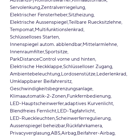
Abstands-/Kollisionswarner
Klimaautomatik
Servolenkung
Zentralverriegelung
Elektrischer Fensterheber
Sitzheizung
Elektrische Aussenspiegel
Teilbare Ruecksitzlehne
Tempomat
Multifunktionslenkrad
Schlüsselloses Starten
Innenspiegel autom. abblendbar
Mittelarmlehne
Innenraumfilter
Sportsitze
ParkDistanceControl vorne und hinten
Elektrische Heckklappe
Schlüsselloser Zugang
Ambientebeleuchtung
Lordosenstütze
Lederlenkrad
Umklappbarer Beifahrersitz
Geschwindigkeitsbegrenzungsanlage
Klimaautomatik-2-Zonen
Funkfernbedienung
LED-Hauptscheinwerfer
adaptives Kurvenlicht
Blendfreies Fernlicht
LED-Tagfahrlicht
LED-Rueckleuchten
Scheinwerferregulierung
Aussenspiegel beheizbar
Rückfahrkamera
Privacyverglasung
ABS
Airbag
Beifahrer-Airbag