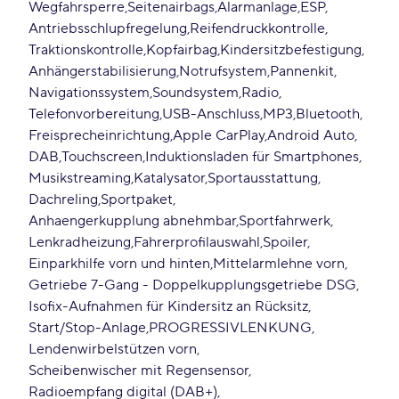
Wegfahrsperre
Seitenairbags
Alarmanlage
ESP
Antriebsschlupfregelung
Reifendruckkontrolle
Traktionskontrolle
Kopfairbag
Kindersitzbefestigung
Anhängerstabilisierung
Notrufsystem
Pannenkit
Navigationssystem
Soundsystem
Radio
Telefonvorbereitung
USB-Anschluss
MP3
Bluetooth
Freisprecheinrichtung
Apple CarPlay
Android Auto
DAB
Touchscreen
Induktionsladen für Smartphones
Musikstreaming
Katalysator
Sportausstattung
Dachreling
Sportpaket
Anhaengerkupplung abnehmbar
Sportfahrwerk
Lenkradheizung
Fahrerprofilauswahl
Spoiler
Einparkhilfe vorn und hinten
Mittelarmlehne vorn
Getriebe 7-Gang - Doppelkupplungsgetriebe DSG
Isofix-Aufnahmen für Kindersitz an Rücksitz
Start/Stop-Anlage
PROGRESSIVLENKUNG
Lendenwirbelstützen vorn
Scheibenwischer mit Regensensor
Radioempfang digital (DAB+)