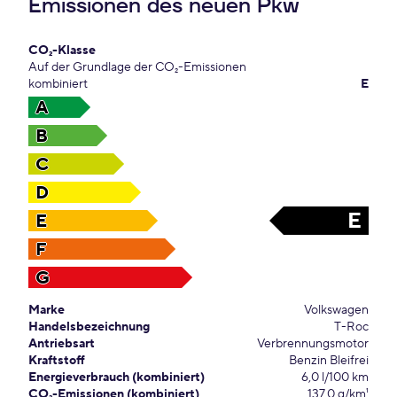
Emissionen des neuen Pkw
CO₂-Klasse
Auf der Grundlage der CO₂-Emissionen
kombiniert
E
A
B
C
D
E
E
F
G
Marke
Volkswagen
Handelsbezeichnung
T-Roc
Antriebsart
Verbrennungsmotor
Kraftstoff
Benzin Bleifrei
Energieverbrauch (kombiniert)
6,0 l/100 km
CO₂-Emissionen (kombiniert)
137,0 g/km¹