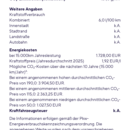
Weitere Angaben
Kraftstoffverbrauch
Kombiniert
6,0 l/100 km
Innenstadt
k.A.
Stadtrand
k.A.
Landstraße
k.A.
Autobahn
k.A.
Energiekosten
bei 15.000km Jahresleistung
1.728,00 EUR
Kraftstoffpreis (Jahresdurchschnitt 2025)
1,92 EUR/l
Mögliche CO₂-Kosten über die nächsten 10 Jahre (15.000
km/Jahr)²:
Bei einem angenommenen hohen durchschnittlichen CO₂-
Preis von 190,0: 3.904,50 EUR.
Bei einem angenommenen mittleren durchschnittlichen CO₂-
Preis von 115,0: 2.363,25 EUR.
Bei einem angenommenen niedrigen durchschnittlichen CO₂-
Preis von 50,0: 1.027,50 EUR
Kraftfahrzeugsteuer
k.A.
Die Informationen erfolgen gemäß der Pkw-
Energieverbrauchskennzeichnungsverordnung. Die
angegebenen Werte wurden nach dem vorgeschriebenen