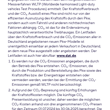
Messverfahren WLTP (Worldwide harmonised Light-duty
vehicles Test Procedures) ermittelt. Der Kraftstoffverbrauch
und der CO₂, Ausstoß eines Pkw sind nicht nur von der
effizienten Ausnutzung des Kraftstoffs durch den Pkw,
sondern auch vom Fahrstil und anderen nichttechnischen
Faktoren abhängig. CO₂, ist das für die Erderwärmung
hauptsächlich verantwortliche Treibhausgas. Ein Leitfaden
über den Kraftstoffverbrauch und die CO₂-Emissionen aller in
Deutschland angebotenen neuen Pkw-Modelle ist
unentgeltlich einsehbar an jedem Verkaufsort in Deutschland,
an dem neue Pkw ausgestellt oder angeboten werden. Der
Leitfaden ist auch hier abrufbar:
www.dat.de
.
Es werden nur die CO₂-Emissionen angegeben, die durch
den Betrieb des Pkw entstehen. CO₂,-Emissionen, die
durch die Produktion und Bereitstellung des Pkw sowie des
Kraftstoffes bzw. der Energieträger entstehen oder
vermieden werden, werden bei der Ermittlung der CO₂-
Emissionen gemäß WLTP nicht berücksichtigt.
Aufgrund der CO₂-Bepreisung sind künftig Erhöhungen
der Kraftstoffkosten möglich. Die künftige CO₂,
Preisentwicklung ist unsicher, daher werden die möglichen
CO₂-Kosten anhand von drei angenommenen CO₂-Preisen
für den Zeitraum 01.07.2024 bis 30.06.2025 berechnet. Die