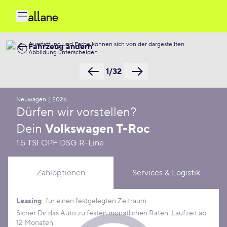
Ausstattung und Farbe können sich von der dargestellten
Fahrzeug ändern
Abbildung unterscheiden
1/32
Neuwagen
|
2026
Dürfen wir vorstellen?
Dein
Volkswagen T-Roc
1.5 TSI OPF DSG R-Line
Zahloptionen
Services & Logistik
Leasing
für einen festgelegten Zeitraum
Leasing Konditionen
Sicher Dir das Auto zu festen monatlichen Raten. Laufzeit ab
12 Monaten.