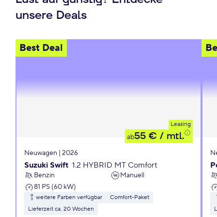
unsere Deals
Best Deal
Be
Leasing
55 €
/ mtl.
ab
Neuwagen | 2026
N
Suzuki Swift
1.2 HYBRID MT Comfort
P
Benzin
Manuell
81 PS (60 kW)
weitere Farben verfügbar
Comfort-Paket
Lieferzeit ca. 20 Wochen
L