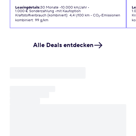
Leasingdetails
:
30 Monate
10.000 km/Jahr
Le
1.000 € Sonderzahlung
mit Kaufoption
1.
Kraftstoffverbrauch (kombiniert)
:
4,4 l/100 km
CO₂-Emissionen
Kr
kombiniert
:
99 g/km
ko
Alle Deals entdecken