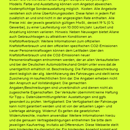
Modells. Farbe und Ausstattung können vom Angebot abweichen.
Kostenpflichtige Sonderausstattung möglich. Kosten: Alle Angebote
verstehen sich ohne Überführungskosten. Diese fallen in jedem Fall
zusätzlich an und sind nicht in der angezeigten Rate enthalten. Alle
Preise inkl. der jeweils gesetzlich gültigen MwSt., derzeit 19 % (0 %
Gewerbe), zu einer Laufleistung von 10.000 km/Jahr. Laufzeit und
Anzahlung können variieren. Hinweis: Neben Neuwagen bietet Allane
auch Gebrauchtwagen zu attraktiven Konditionen an.
Kraftstoffverbrauch: Weitere Informationen zum offiziellen
Kraftstoffverbrauch und den offiziellen spezifischen CO2-Emissionen
neuer Personenkraftwagen können dem Leitfaden über den
Kraftstoffverbrauch und die CO2-Emissionen neuer
Personenkraftwagen entnommen werden, der an allen Verkaufsstellen
und bei der Deutschen Automobiltreuhand GmbH unter www.dat.de
unentgeltlich erhältlich ist. Beschreibung: Die Fahrzeugbeschreibung
dient lediglich der allg. Identifizierung des Fahrzeuges und stellt keine
Zusicherung im kaufrechtlichen Sinn dar. Die Angaben erheben nicht
den Anspruch auf Vollständigkeit. Die gemachten
Angaben/Beschreibungen sind unverbindlich und dienen nicht als
zugesicherte Eigenschaften. Der Verkäufer übernimmt keine Haftung
für Tipp u. Datenübermittlungsfehler. Ausstattungen sind ggfs.
gesondert zu prüfen. Verfügbarkeit: Die Verfügbarkeit der Fahrzeuge
kann nicht garantiert werden und ist von der aktuellen Lager- und
Lieferlage abhängig. Widerruf: Es gelten die gesetzlichen
Widerrufsrechte, insofern anwendbar. Weitere Informationen hierzu
und die genauen Vertragsbedingungen entnehmen Sie bitte dem
jeweiligen Kaufvertrag. Invitatio ad Offerendum: Diese Webseite stellt
kein bindendes Kaufangebot dar. Ein bindendes Angebot kommt erst