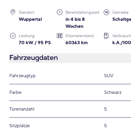
Standort
Bereitstellungszeit
Getriebe
Wuppertal
in 4 bis 8
Schaltge
Wochen
Leistung
Kilometerstand
Verbrauch
70 kW / 95 PS
60363 km
k.A./10
Fahrzeugdaten
Fahrzeugtyp
SUV
Farbe
Schwarz
Türenanzahl
5
Sitzplätze
5