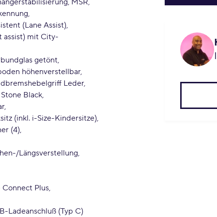
hängerstabilisierung, MSR
kennung
stent (Lane Assist)
ssist) mit City-
rbundglas getönt
oden höhenverstellbar
dbremshebelgriff Leder
 Stone Black
ar
tz (inkl. i-Size-Kindersitze)
er (4)
öhen-/Längsverstellung
 Connect Plus
SB-Ladeanschluß (Typ C)