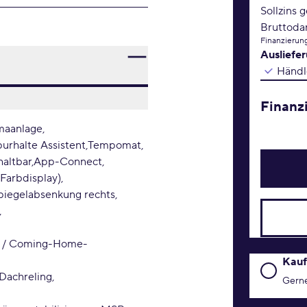
Sollzins 
Bruttoda
Finanzierung
Ausliefe
Händl
Finanz
maanlage
urhalte Assistent
Tempomat
haltbar
App-Connect
Farbdisplay)
 Spiegelabsenkung rechts
me / Coming-Home-
Kaufanfr
Kauf
Dachreling
Gerne