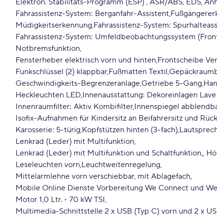
Elektron. Stabilitäts-Programm (ESP) , ASR/ABS, EDS, An
Fahrassistenz-System: Berganfahr-Assistent
Fußgängerer
Müdigkeitserkennung
Fahrassistenz-System: Spurhalteassi
Fahrassistenz-System: Umfeldbeobachtungssystem (Front a
Notbremsfunktion
Fensterheber elektrisch vorn und hinten
Frontscheibe Ve
Funkschlüssel (2) klappbar
Fußmatten Textil
Gepäckraumb
Geschwindigkeits-Begrenzeranlage
Getriebe 5-Gang
Han
Heckleuchten LED
Innenausstattung: Dekoreinlagen Lave
Innenraumfilter: Aktiv Kombifilter
Innenspiegel abblendb
Isofix-Aufnahmen für Kindersitz an Beifahrersitz und Rücksi
Karosserie: 5-türig
Kopfstützen hinten (3-fach)
Lautsprech
Lenkrad (Leder) mit Multifunktion
Lenkrad (Leder) mit Multifunktion und Schaltfunktion
, H
Leseleuchten vorn
Leuchtweitenregelung
Mittelarmlehne vorn verschiebbar, mit Ablagefach
Mobile Online Dienste Vorbereitung We Connect und We
Motor 1,0 Ltr. - 70 kW TSI
Multimedia-Schnittstelle 2 x USB (Typ C) vorn und 2 x U