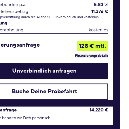
gebunden p.a.
5,83 %
rlehensbetrag
11.376 €
svermittlung durch die Allane SE - unverbindlich und kostenlos
rung
erabholung
kostenlos
ierungsanfrage
128 € mtl.
Finanzierungsdetails
Unverbindlich anfragen
Buche Deine Probefahrt
age Konditionen
anfrage
14.220 €
 beraten wir Dich persönlich.