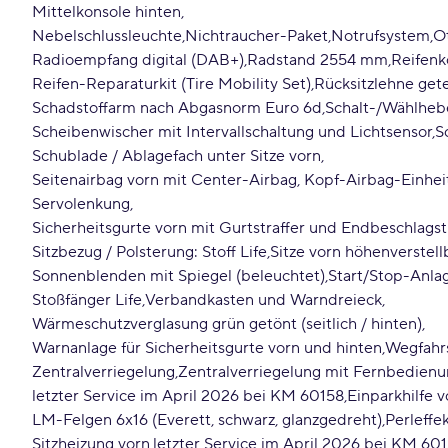
Mittelkonsole hinten
Nebelschlussleuchte
Nichtraucher-Paket
Notrufsystem
Ot
Radioempfang digital (DAB+)
Radstand 2554 mm
Reifenk
Reifen-Reparaturkit (Tire Mobility Set)
Rücksitzlehne gete
Schadstoffarm nach Abgasnorm Euro 6d
Schalt-/Wählhebe
Scheibenwischer mit Intervallschaltung und Lichtsensor
S
Schublade / Ablagefach unter Sitze vorn
Seitenairbag vorn mit Center-Airbag, Kopf-Airbag-Einhei
Servolenkung
Sicherheitsgurte vorn mit Gurtstraffer und Endbeschlagstr
Sitzbezug / Polsterung: Stoff Life
Sitze vorn höhenverstell
Sonnenblenden mit Spiegel (beleuchtet)
Start/Stop-Anla
Stoßfänger Life
Verbandkasten und Warndreieck
Wärmeschutzverglasung grün getönt (seitlich / hinten)
Warnanlage für Sicherheitsgurte vorn und hinten
Wegfahrs
Zentralverriegelung
Zentralverriegelung mit Fernbedien
letzter Service im April 2026 bei KM 60158
Einparkhilfe 
LM-Felgen 6x16 (Everett, schwarz, glanzgedreht)
Perleffe
Sitzheizung vorn
letzter Service im April 2026 bei KM 60