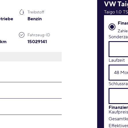
VW
Tai
Taigo 1.0 T
Treibstoff
triebe
Benzin
Finanzie
Fina
Zahle
Fahrzeug-ID
Sonderza
0km
15029141
Laufzeit
Schlussra
Finanzie
Kaufprei
Gesamtkr
Effektive