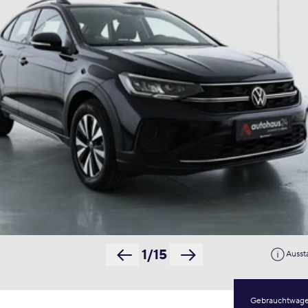
1/15
Ausst
Gebrauchtwag