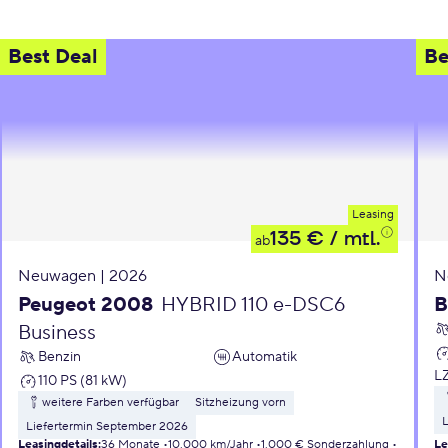
Best Deal
Be
Leasing
135 €
/ mtl.
ab
Neuwagen | 2026
N
Peugeot 2008
HYBRID 110 e-DSC6
B
Business
Benzin
Automatik
L
110 PS (81 kW)
weitere Farben verfügbar
Sitzheizung vorn
L
Liefertermin September 2026
Leasingdetails
:
36 Monate
10.000 km/Jahr
1.000 € Sonderzahlung
Le