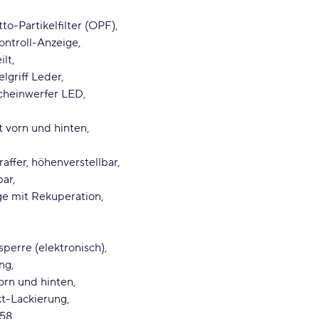
to-Partikelfilter (OPF)
ontroll-Anzeige
ilt
lgriff Leder
cheinwerfer LED
t vorn und hinten
affer, höhenverstellbar
bar
ge mit Rekuperation
perre (elektronisch)
ung
vorn und hinten
kt-Lackierung
158