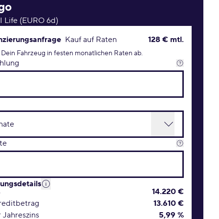
go
SI Life (EURO 6d)
rungsanfrage Konditionen
nzierungsanfrage
Kauf auf Raten
128 € mtl.
 Dein Fahrzeug in festen monatlichen Raten ab.
hlung
te
rungsdetails
s
14.220 €
editbetrag
13.610 €
r Jahreszins
5,99 %