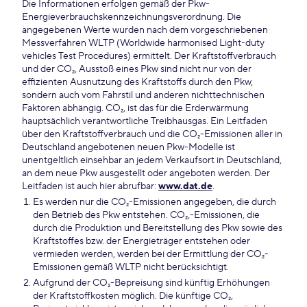
Die Informationen erfolgen gemäß der Pkw-
Energieverbrauchskennzeichnungsverordnung. Die
angegebenen Werte wurden nach dem vorgeschriebenen
Messverfahren WLTP (Worldwide harmonised Light-duty
vehicles Test Procedures) ermittelt. Der Kraftstoffverbrauch
und der CO₂, Ausstoß eines Pkw sind nicht nur von der
effizienten Ausnutzung des Kraftstoffs durch den Pkw,
sondern auch vom Fahrstil und anderen nichttechnischen
Faktoren abhängig. CO₂, ist das für die Erderwärmung
hauptsächlich verantwortliche Treibhausgas. Ein Leitfaden
über den Kraftstoffverbrauch und die CO₂-Emissionen aller in
Deutschland angebotenen neuen Pkw-Modelle ist
unentgeltlich einsehbar an jedem Verkaufsort in Deutschland,
an dem neue Pkw ausgestellt oder angeboten werden. Der
Leitfaden ist auch hier abrufbar:
www.dat.de
.
Es werden nur die CO₂-Emissionen angegeben, die durch
den Betrieb des Pkw entstehen. CO₂,-Emissionen, die
durch die Produktion und Bereitstellung des Pkw sowie des
Kraftstoffes bzw. der Energieträger entstehen oder
vermieden werden, werden bei der Ermittlung der CO₂-
Emissionen gemäß WLTP nicht berücksichtigt.
Aufgrund der CO₂-Bepreisung sind künftig Erhöhungen
der Kraftstoffkosten möglich. Die künftige CO₂,