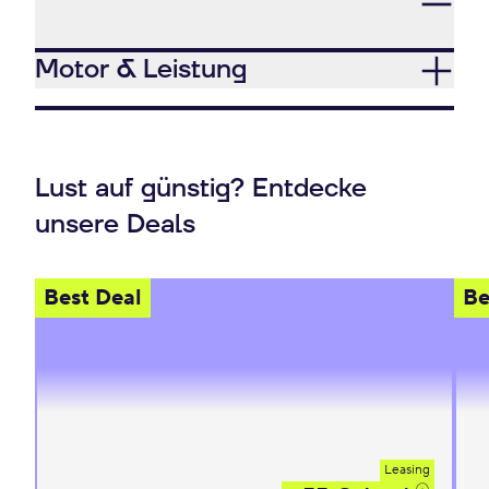
Motor & Leistung
Lust auf günstig? Entdecke
unsere Deals
Best Deal
Be
Leasing