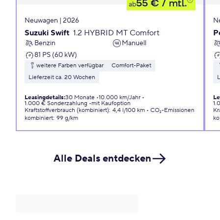
55 €
/ mtl.
ab
Neuwagen | 2026
N
Suzuki Swift
1.2 HYBRID MT Comfort
P
Benzin
Manuell
81 PS (60 kW)
weitere Farben verfügbar
Comfort-Paket
Lieferzeit ca. 20 Wochen
L
Leasingdetails
:
30 Monate
10.000 km/Jahr
Le
1.000 € Sonderzahlung
mit Kaufoption
1.
Kraftstoffverbrauch (kombiniert)
:
4,4 l/100 km
CO₂-Emissionen
Kr
kombiniert
:
99 g/km
ko
Alle Deals entdecken