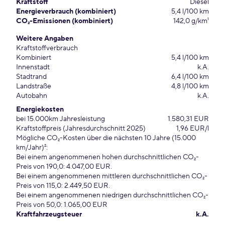
Kraftstoff
Diesel
Energieverbrauch (kombiniert)
5,4 l/100 km
CO₂-Emissionen (kombiniert)
142,0 g/km¹
Weitere Angaben
Kraftstoffverbrauch
Kombiniert
5,4 l/100 km
Innenstadt
k.A.
Stadtrand
6,4 l/100 km
Landstraße
4,8 l/100 km
Autobahn
k.A.
Energiekosten
bei 15.000km Jahresleistung
1.580,31 EUR
Kraftstoffpreis (Jahresdurchschnitt 2025)
1,96 EUR/l
Mögliche CO₂-Kosten über die nächsten 10 Jahre (15.000
km/Jahr)²:
Bei einem angenommenen hohen durchschnittlichen CO₂-
Preis von 190,0: 4.047,00 EUR.
Bei einem angenommenen mittleren durchschnittlichen CO₂-
Preis von 115,0: 2.449,50 EUR.
Bei einem angenommenen niedrigen durchschnittlichen CO₂-
Preis von 50,0: 1.065,00 EUR
Kraftfahrzeugsteuer
k.A.