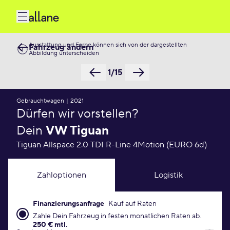
Ausstattung und Farbe können sich von der dargestellten
Fahrzeug ändern
Abbildung unterscheiden
1/15
Gebrauchtwagen
|
2021
Dürfen wir vorstellen?
Dein
VW Tiguan
Tiguan Allspace 2.0 TDI R-Line 4Motion (EURO 6d)
Zahloptionen
Logistik
Finanzierungsanfrage
Kauf auf Raten
Finanzierungsanfrage Konditionen
Zahle Dein Fahrzeug in festen monatlichen Raten ab.
250 € mtl.