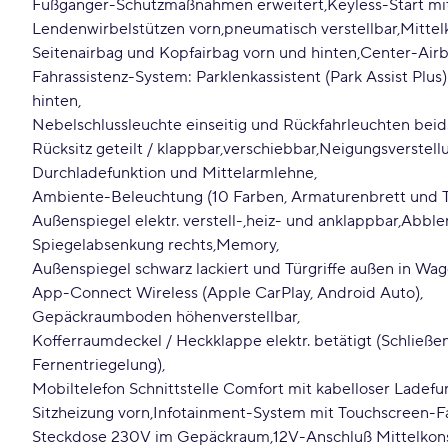
Fußgänger-Schutzmaßnahmen erweitert
Keyless-Start mi
Lendenwirbelstützen vorn
pneumatisch verstellbar
Mittel
Seitenairbag und Kopfairbag vorn und hinten
Center-Airb
Fahrassistenz-System: Parklenkassistent (Park Assist Plus) 
hinten
Nebelschlussleuchte einseitig und Rückfahrleuchten beid
Rücksitz geteilt / klappbar
verschiebbar
Neigungsverstell
Durchladefunktion und Mittelarmlehne
Ambiente-Beleuchtung (10 Farben, Armaturenbrett und T
Außenspiegel elektr. verstell-
heiz- und anklappbar
Abblen
Spiegelabsenkung rechts
Memory
Außenspiegel schwarz lackiert und Türgriffe außen in Wa
App-Connect Wireless (Apple CarPlay, Android Auto)
Gepäckraumboden höhenverstellbar
Kofferraumdeckel / Heckklappe elektr. betätigt (Schließe
Fernentriegelung)
Mobiltelefon Schnittstelle Comfort mit kabelloser Ladefun
Sitzheizung vorn
Infotainment-System mit Touchscreen-Fa
Steckdose 230V im Gepäckraum
12V-Anschluß Mittelkon