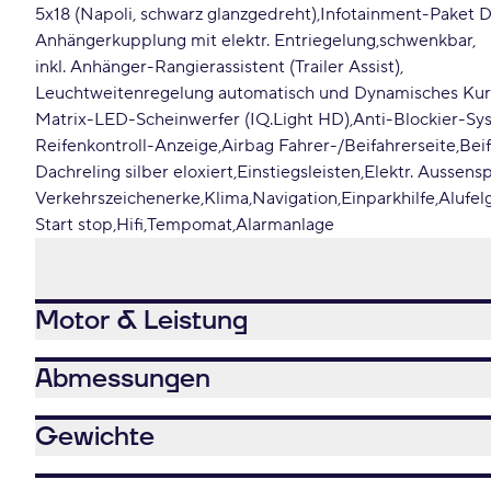
5x18 (Napoli, schwarz glanzgedreht)
Infotainment-Paket D
Anhängerkupplung mit elektr. Entriegelung
schwenkbar
inkl. Anhänger-Rangierassistent (Trailer Assist)
Leuchtweitenregelung automatisch und Dynamisches Kur
Matrix-LED-Scheinwerfer (IQ.Light HD)
Anti-Blockier-Sy
Reifenkontroll-Anzeige
Airbag Fahrer-/Beifahrerseite
Bei
Dachreling silber eloxiert
Einstiegsleisten
Elektr. Aussens
Verkehrszeichenerke
Klima
Navigation
Einparkhilfe
Alufel
Start stop
Hifi
Tempomat
Alarmanlage
Motor & Leistung
Abmessungen
Gewichte