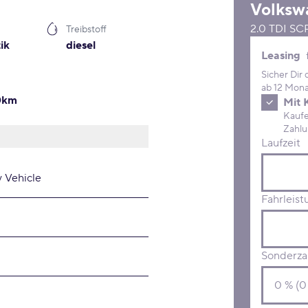
Volksw
2.0 TDI S
Treibstoff
ik
diesel
Leasing 
Leasing
Sicher Dir
ab 12 Mona
00km
Mit 
Kaufe D
Laufzeit
y Vehicle
Fahrleist
Sonderza