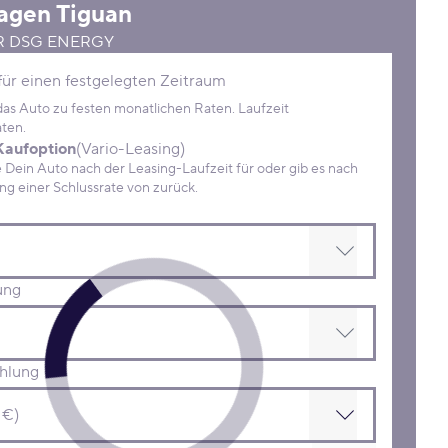
agen
Tiguan
CR DSG ENERGY
Konditionen
für einen festgelegten Zeitraum
 das Auto zu festen monatlichen Raten. Laufzeit
ten.
Kaufoption
(Vario-Leasing)
ein Auto nach der Leasing-Laufzeit für oder gib es nach
Zahlung einer Schlussrate von zurück.
ung
hlung