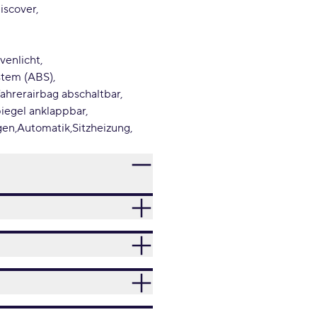
iscover
venlicht
stem (ABS)
fahrerairbag abschaltbar
piegel anklappbar
gen
Automatik
Sitzheizung