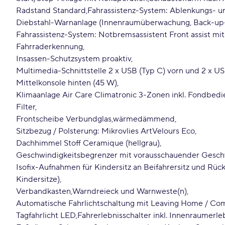
Radstand Standard
Fahrassistenz-System: Ablenkungs- 
Diebstahl-Warnanlage (Innenraumüberwachung, Back-up
Fahrassistenz-System: Notbremsassistent Front assist mi
Fahrraderkennung
Insassen-Schutzsystem proaktiv
Multimedia-Schnittstelle 2 x USB (Typ C) vorn und 2 x U
Mittelkonsole hinten (45 W)
Klimaanlage Air Care Climatronic 3-Zonen inkl. Fondbed
Filter
Frontscheibe Verbundglas
wärmedämmend
Sitzbezug / Polsterung: Mikrovlies ArtVelours Eco
Dachhimmel Stoff Ceramique (hellgrau)
Geschwindigkeitsbegrenzer mit vorausschauender Gesc
Isofix-Aufnahmen für Kindersitz an Beifahrersitz und Rücks
Kindersitze)
Verbandkasten
Warndreieck und Warnweste(n)
Automatische Fahrlichtschaltung mit Leaving Home / Co
Tagfahrlicht LED
Fahrerlebnisschalter inkl. Innenraumerl