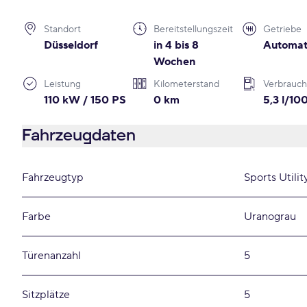
Standort
Bereitstellungszeit
Getriebe
Düsseldorf
in 4 bis 8
Automat
Wochen
Leistung
Kilometerstand
Verbrauch
110 kW / 150 PS
0 km
5,3 l/1
Fahrzeugdaten
Fahrzeugtyp
Sports Utilit
Farbe
Uranograu
Türenanzahl
5
Sitzplätze
5