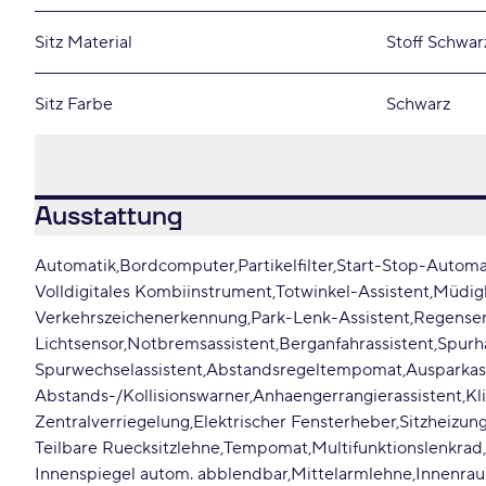
Sitz Material
Stoff Schwar
Sitz Farbe
Schwarz
Ausstattung
Automatik
Bordcomputer
Partikelfilter
Start-Stop-Automa
Volldigitales Kombiinstrument
Totwinkel-Assistent
Müdig
Verkehrszeichenerkennung
Park-Lenk-Assistent
Regense
Lichtsensor
Notbremsassistent
Berganfahrassistent
Spurha
Spurwechselassistent
Abstandsregeltempomat
Ausparkas
Abstands-/Kollisionswarner
Anhaengerrangierassistent
Kl
Zentralverriegelung
Elektrischer Fensterheber
Sitzheizun
Teilbare Ruecksitzlehne
Tempomat
Multifunktionslenkrad
Innenspiegel autom. abblendbar
Mittelarmlehne
Innenrau