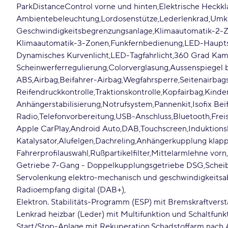
ParkDistanceControl vorne und hinten
Elektrische Heckk
Ambientebeleuchtung
Lordosenstütze
Lederlenkrad
Umkl
Geschwindigkeitsbegrenzungsanlage
Klimaautomatik-2-
Klimaautomatik-3-Zonen
Funkfernbedienung
LED-Haupts
Dynamisches Kurvenlicht
LED-Tagfahrlicht
360 Grad Kam
Scheinwerferregulierung
Colorverglasung
Aussenspiegel 
ABS
Airbag
Beifahrer-Airbag
Wegfahrsperre
Seitenairbag
Reifendruckkontrolle
Traktionskontrolle
Kopfairbag
Kinder
Anhängerstabilisierung
Notrufsystem
Pannenkit
Isofix Bei
Radio
Telefonvorbereitung
USB-Anschluss
Bluetooth
Frei
Apple CarPlay
Android Auto
DAB
Touchscreen
Induktions
Katalysator
Alufelgen
Dachreling
Anhängerkupplung klap
Fahrerprofilauswahl
Rußpartikelfilter
Mittelarmlehne vorn
Getriebe 7-Gang - Doppelkupplungsgetriebe DSG
Schei
Servolenkung elektro-mechanisch und geschwindigkeits
Radioempfang digital (DAB+)
Elektron. Stabilitäts-Programm (ESP) mit Bremskraftvers
Lenkrad heizbar (Leder) mit Multifunktion und Schaltfunk
Start/Stop-Anlage mit Rekuperation
Schadstoffarm nach