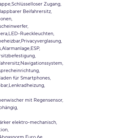
lappe
Schlüsselloser Zugang
appbarer Beifahrersitz
Zonen
cheinwerfer
era
LED-Rueckleuchten
beheizbar
Privacyverglasung
s
Alarmanlage
ESP
sitzbefestigung
fahrersitz
Navigationssystem
sprecheinrichtung
laden für Smartphones
pbar
Lenkradheizung
benwischer mit Regensensor
abhängig
tärker elektro-mechanisch
tion
 Abgasnorm Euro 6e