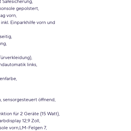
t Safesicherung
konsole gepolstert
ag vorn
inkl. Einparkhilfe vorn und
seitig
ung
ürverkleidung)
dautomatik links
genfarbe
n, sensorgesteuert öffnend,
ktion für 2 Geräte (15 Watt)
rbdisplay 12
9 Zoll
sole vorn
LM-Felgen 7