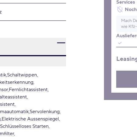
Services
Noch 
z
Mach De
wie Kfz-
Ausliefe
Leasin
tik
Schaltwippen
keitserkennung
nsor
Fernlichtassistent
lteassistent
sistent
imaautomatik
Servolenkung
g
Elektrische Aussenspiegel
Schlüsselloses Starten
mfilter