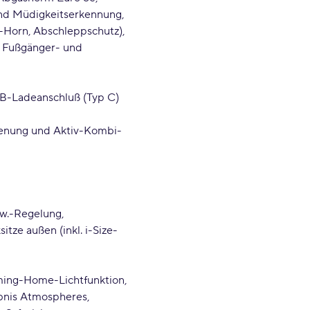
und Müdigkeitserkennung
-Horn, Abschleppschutz)
t Fußgänger- und
SB-Ladeanschluß (Typ C)
ienung und Aktiv-Kombi-
hw.-Regelung
itze außen (inkl. i-Size-
ming-Home-Lichtfunktion
ebnis Atmospheres