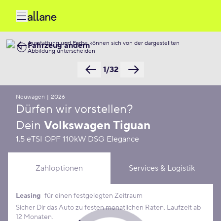
Ausstattung und Farbe können sich von der dargestellten
Fahrzeug ändern
Abbildung unterscheiden
1/32
Neuwagen
|
2026
Dürfen wir vorstellen?
Dein
Volkswagen Tiguan
1.5 eTSI OPF 110kW DSG Elegance
Zahloptionen
Services & Logistik
Leasing
für einen festgelegten Zeitraum
Leasing Konditionen
Sicher Dir das Auto zu festen monatlichen Raten. Laufzeit ab
12 Monaten.