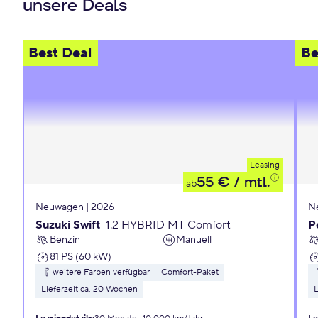
unsere Deals
Best Deal
Be
Leasing
55 €
/ mtl.
ab
Neuwagen | 2026
N
Suzuki Swift
1.2 HYBRID MT Comfort
P
Benzin
Manuell
81 PS (60 kW)
weitere Farben verfügbar
Comfort-Paket
Lieferzeit ca. 20 Wochen
L