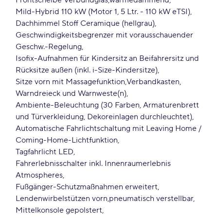
Frontscheibe Verbundglas
wärmedämmend
Mild-Hybrid 110 kW (Motor 1, 5 Ltr. - 110 kW eTSI)
Dachhimmel Stoff Ceramique (hellgrau)
Geschwindigkeitsbegrenzer mit vorausschauender
Geschw.-Regelung
Isofix-Aufnahmen für Kindersitz an Beifahrersitz und
Rücksitze außen (inkl. i-Size-Kindersitze)
Sitze vorn mit Massagefunktion
Verbandkasten
Warndreieck und Warnweste(n)
Ambiente-Beleuchtung (30 Farben, Armaturenbrett
und Türverkleidung, Dekoreinlagen durchleuchtet)
Automatische Fahrlichtschaltung mit Leaving Home /
Coming-Home-Lichtfunktion
Tagfahrlicht LED
Fahrerlebnisschalter inkl. Innenraumerlebnis
Atmospheres
Fußgänger-Schutzmaßnahmen erweitert
Lendenwirbelstützen vorn
pneumatisch verstellbar
Mittelkonsole gepolstert