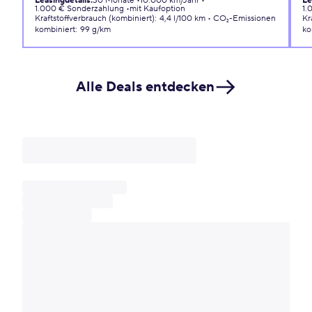
Leasingdetails
:
30 Monate
10.000 km/Jahr
Le
1.000 € Sonderzahlung
mit Kaufoption
1.
Kraftstoffverbrauch (kombiniert)
:
4,4 l/100 km
CO₂-Emissionen
Kr
kombiniert
:
99 g/km
ko
Alle Deals entdecken