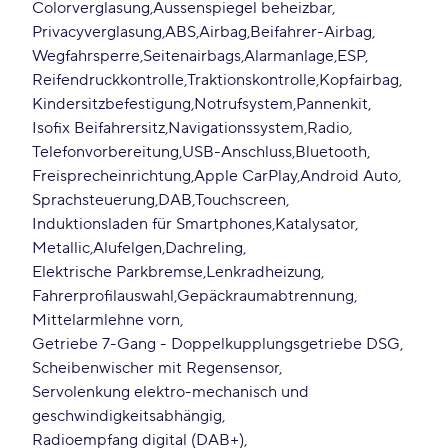
Colorverglasung
Aussenspiegel beheizbar
Privacyverglasung
ABS
Airbag
Beifahrer-Airbag
Wegfahrsperre
Seitenairbags
Alarmanlage
ESP
Reifendruckkontrolle
Traktionskontrolle
Kopfairbag
Kindersitzbefestigung
Notrufsystem
Pannenkit
Isofix Beifahrersitz
Navigationssystem
Radio
Telefonvorbereitung
USB-Anschluss
Bluetooth
Freisprecheinrichtung
Apple CarPlay
Android Auto
Sprachsteuerung
DAB
Touchscreen
Induktionsladen für Smartphones
Katalysator
Metallic
Alufelgen
Dachreling
Elektrische Parkbremse
Lenkradheizung
Fahrerprofilauswahl
Gepäckraumabtrennung
Mittelarmlehne vorn
Getriebe 7-Gang - Doppelkupplungsgetriebe DSG
Scheibenwischer mit Regensensor
Servolenkung elektro-mechanisch und
geschwindigkeitsabhängig
Radioempfang digital (DAB+)