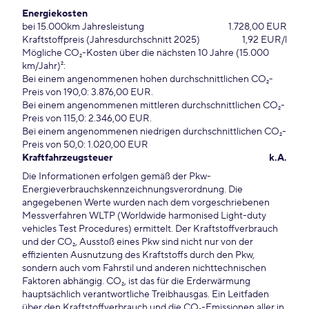
Energiekosten
bei 15.000km Jahresleistung
1.728,00 EUR
Kraftstoffpreis (Jahresdurchschnitt 2025)
1,92 EUR/l
Mögliche CO₂-Kosten über die nächsten 10 Jahre (15.000
km/Jahr)²:
Bei einem angenommenen hohen durchschnittlichen CO₂-
Preis von 190,0: 3.876,00 EUR.
Bei einem angenommenen mittleren durchschnittlichen CO₂-
Preis von 115,0: 2.346,00 EUR.
Bei einem angenommenen niedrigen durchschnittlichen CO₂-
Preis von 50,0: 1.020,00 EUR
Kraftfahrzeugsteuer
k.A.
Die Informationen erfolgen gemäß der Pkw-
Energieverbrauchskennzeichnungsverordnung. Die
angegebenen Werte wurden nach dem vorgeschriebenen
Messverfahren WLTP (Worldwide harmonised Light-duty
vehicles Test Procedures) ermittelt. Der Kraftstoffverbrauch
und der CO₂, Ausstoß eines Pkw sind nicht nur von der
effizienten Ausnutzung des Kraftstoffs durch den Pkw,
sondern auch vom Fahrstil und anderen nichttechnischen
Faktoren abhängig. CO₂, ist das für die Erderwärmung
hauptsächlich verantwortliche Treibhausgas. Ein Leitfaden
über den Kraftstoffverbrauch und die CO₂-Emissionen aller in