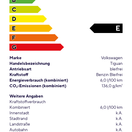
B
C
D
E
E
F
G
Marke
Volkswagen
Handelsbezeichnung
Tiguan
Antriebsart
bleifrei
Kraftstoff
Benzin Bleifrei
Energieverbrauch (kombiniert)
6,0 l/100 km
CO₂-Emissionen (kombiniert)
136,0 g/km¹
Weitere Angaben
Kraftstoffverbrauch
Kombiniert
6,0 l/100 km
Innenstadt
k.A.
Stadtrand
k.A.
Landstraße
k.A.
Autobahn
k.A.