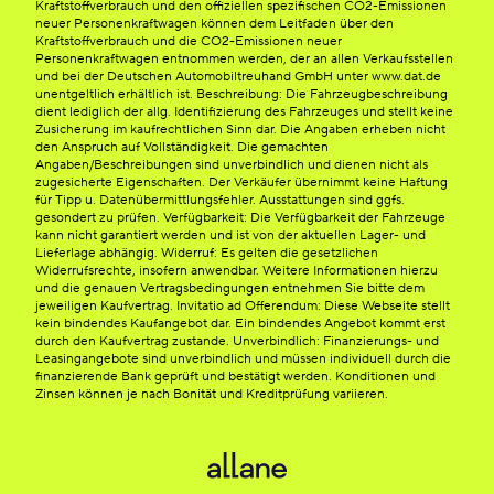
Kraftstoffverbrauch und den offiziellen spezifischen CO2-Emissionen
neuer Personenkraftwagen können dem Leitfaden über den
Kraftstoffverbrauch und die CO2-Emissionen neuer
Personenkraftwagen entnommen werden, der an allen Verkaufsstellen
und bei der Deutschen Automobiltreuhand GmbH unter www.dat.de
unentgeltlich erhältlich ist. Beschreibung: Die Fahrzeugbeschreibung
dient lediglich der allg. Identifizierung des Fahrzeuges und stellt keine
Zusicherung im kaufrechtlichen Sinn dar. Die Angaben erheben nicht
den Anspruch auf Vollständigkeit. Die gemachten
Angaben/Beschreibungen sind unverbindlich und dienen nicht als
zugesicherte Eigenschaften. Der Verkäufer übernimmt keine Haftung
für Tipp u. Datenübermittlungsfehler. Ausstattungen sind ggfs.
gesondert zu prüfen. Verfügbarkeit: Die Verfügbarkeit der Fahrzeuge
kann nicht garantiert werden und ist von der aktuellen Lager- und
Lieferlage abhängig. Widerruf: Es gelten die gesetzlichen
Widerrufsrechte, insofern anwendbar. Weitere Informationen hierzu
und die genauen Vertragsbedingungen entnehmen Sie bitte dem
jeweiligen Kaufvertrag. Invitatio ad Offerendum: Diese Webseite stellt
kein bindendes Kaufangebot dar. Ein bindendes Angebot kommt erst
durch den Kaufvertrag zustande. Unverbindlich: Finanzierungs- und
Leasingangebote sind unverbindlich und müssen individuell durch die
finanzierende Bank geprüft und bestätigt werden. Konditionen und
Zinsen können je nach Bonität und Kreditprüfung variieren.