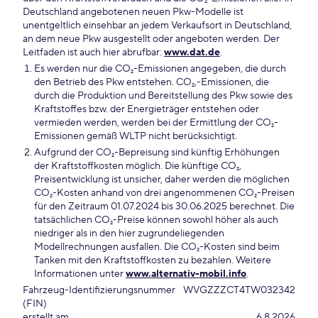
Deutschland angebotenen neuen Pkw-Modelle ist
unentgeltlich einsehbar an jedem Verkaufsort in Deutschland,
an dem neue Pkw ausgestellt oder angeboten werden. Der
Leitfaden ist auch hier abrufbar:
www.dat.de
.
Es werden nur die CO₂-Emissionen angegeben, die durch
den Betrieb des Pkw entstehen. CO₂,-Emissionen, die
durch die Produktion und Bereitstellung des Pkw sowie des
Kraftstoffes bzw. der Energieträger entstehen oder
vermieden werden, werden bei der Ermittlung der CO₂-
Emissionen gemäß WLTP nicht berücksichtigt.
Aufgrund der CO₂-Bepreisung sind künftig Erhöhungen
der Kraftstoffkosten möglich. Die künftige CO₂,
Preisentwicklung ist unsicher, daher werden die möglichen
CO₂-Kosten anhand von drei angenommenen CO₂-Preisen
für den Zeitraum 01.07.2024 bis 30.06.2025 berechnet. Die
tatsächlichen CO₂-Preise können sowohl höher als auch
niedriger als in den hier zugrundeliegenden
Modellrechnungen ausfallen. Die CO₂-Kosten sind beim
Tanken mit den Kraftstoffkosten zu bezahlen. Weitere
Informationen unter
www.alternativ-mobil.info
.
Fahrzeug-Identifizierungsnummer
WVGZZZCT4TW032342
(FIN)
erstellt am
6.8.2026