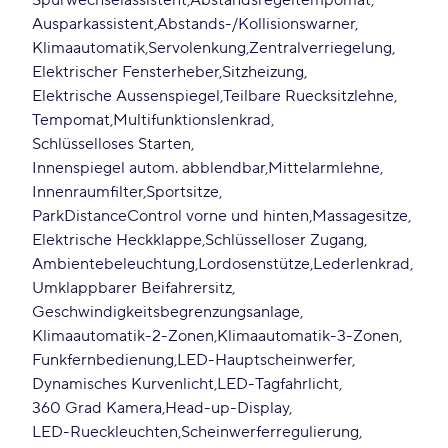
Spurwechselassistent
Abstandsregeltempomat
Ausparkassistent
Abstands-/Kollisionswarner
Klimaautomatik
Servolenkung
Zentralverriegelung
Elektrischer Fensterheber
Sitzheizung
Elektrische Aussenspiegel
Teilbare Ruecksitzlehne
Tempomat
Multifunktionslenkrad
Schlüsselloses Starten
Innenspiegel autom. abblendbar
Mittelarmlehne
Innenraumfilter
Sportsitze
ParkDistanceControl vorne und hinten
Massagesitze
Elektrische Heckklappe
Schlüsselloser Zugang
Ambientebeleuchtung
Lordosenstütze
Lederlenkrad
Umklappbarer Beifahrersitz
Geschwindigkeitsbegrenzungsanlage
Klimaautomatik-2-Zonen
Klimaautomatik-3-Zonen
Funkfernbedienung
LED-Hauptscheinwerfer
Dynamisches Kurvenlicht
LED-Tagfahrlicht
360 Grad Kamera
Head-up-Display
LED-Rueckleuchten
Scheinwerferregulierung