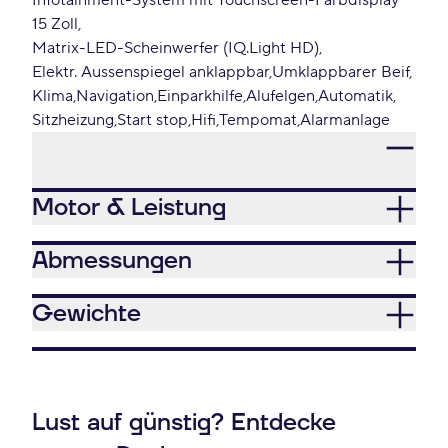
Infotainment-System mit Touchscreen-Farbdisplay
15 Zoll
Matrix-LED-Scheinwerfer (IQ.Light HD)
Elektr. Aussenspiegel anklappbar
Umklappbarer Beif
Klima
Navigation
Einparkhilfe
Alufelgen
Automatik
Sitzheizung
Start stop
Hifi
Tempomat
Alarmanlage
Motor & Leistung
Abmessungen
Gewichte
Lust auf günstig? Entdecke