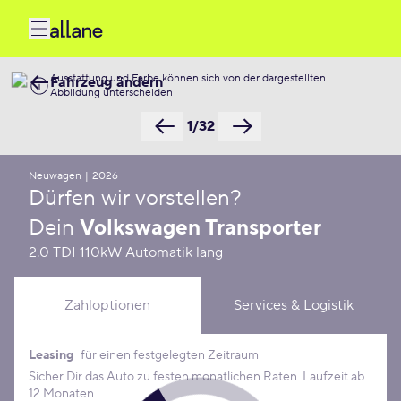
Ausstattung und Farbe können sich von der dargestellten
Fahrzeug ändern
Abbildung unterscheiden
1/32
Neuwagen
|
2026
Dürfen wir vorstellen?
Dein
Volkswagen Transporter
2.0 TDI 110kW Automatik lang
Zahloptionen
Services & Logistik
Leasing
für einen festgelegten Zeitraum
Leasing Konditionen
Sicher Dir das Auto zu festen monatlichen Raten. Laufzeit ab
12 Monaten.