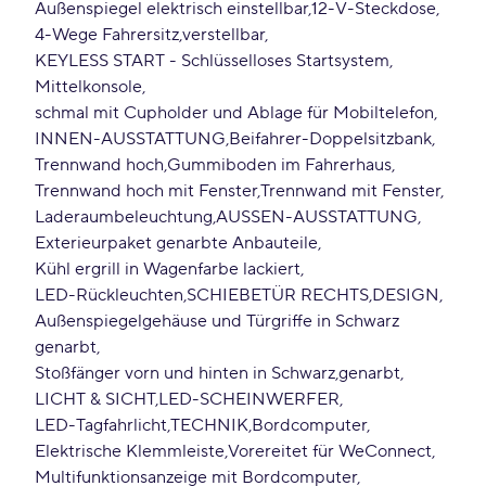
Außenspiegel elektrisch einstellbar
12-V-Steckdose
4-Wege Fahrersitz
verstellbar
KEYLESS START - Schlüsselloses Startsystem
Mittelkonsole
schmal mit Cupholder und Ablage für Mobiltelefon
INNEN-AUSSTATTUNG
Beifahrer-Doppelsitzbank
Trennwand hoch
Gummiboden im Fahrerhaus
Trennwand hoch mit Fenster
Trennwand mit Fenster
Laderaumbeleuchtung
AUSSEN-AUSSTATTUNG
Exterieurpaket genarbte Anbauteile
Kühl ergrill in Wagenfarbe lackiert
LED-Rückleuchten
SCHIEBETÜR RECHTS
DESIGN
Außenspiegelgehäuse und Türgriffe in Schwarz
genarbt
Stoßfänger vorn und hinten in Schwarz
genarbt
LICHT & SICHT
LED-SCHEINWERFER
LED-Tagfahrlicht
TECHNIK
Bordcomputer
Elektrische Klemmleiste
Vorereitet für WeConnect
Multifunktionsanzeige mit Bordcomputer