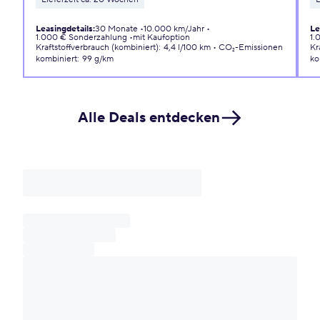
Leasingdetails
:
30 Monate
10.000 km/Jahr
Le
1.000 € Sonderzahlung
mit Kaufoption
1.
Kraftstoffverbrauch (kombiniert)
:
4,4 l/100 km
CO₂-Emissionen
Kr
kombiniert
:
99 g/km
ko
Alle Deals entdecken