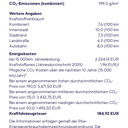
CO₂-Emissionen (kombiniert)
199,0 g/km¹
Weitere Angaben
Kraftstoffverbrauch
Kombiniert
7,6 l/100 km
Innenstadt
10,0 l/100 km
Stadtrand
7,3 l/100 km
Landstraße
6,3 l/100 km
Autobahn
8,0 l/100 km
Energiekosten
bei 15.000km Jahresleistung
2.224,14 EUR
Kraftstoffpreis (Jahresdurchschnitt 2025)
1,96 EUR/l
Mögliche CO₂-Kosten über die nächsten 10 Jahre (15.000
km/Jahr)²:
Bei einem angenommenen hohen durchschnittlichen CO₂-
Preis von 190,0: 5.671,50 EUR.
Bei einem angenommenen mittleren durchschnittlichen CO₂-
Preis von 115,0: 3.432,75 EUR.
Bei einem angenommenen niedrigen durchschnittlichen CO₂-
Preis von 50,0: 1.492,50 EUR
Kraftfahrzeugsteuer
184,92 EUR
Die Informationen erfolgen gemäß der Pkw-
Energieverbrauchskennzeichnungsverordnung. Die