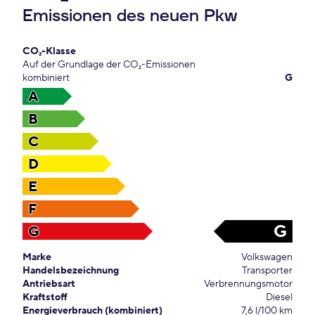
Emissionen des neuen Pkw
CO₂-Klasse
Auf der Grundlage der CO₂-Emissionen
kombiniert
G
A
B
C
D
E
F
G
G
Marke
Volkswagen
Handelsbezeichnung
Transporter
Antriebsart
Verbrennungsmotor
Kraftstoff
Diesel
Energieverbrauch (kombiniert)
7,6 l/100 km