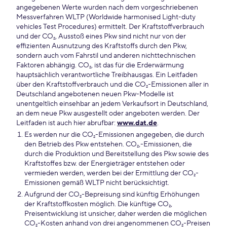
angegebenen Werte wurden nach dem vorgeschriebenen
Messverfahren WLTP (Worldwide harmonised Light-duty
vehicles Test Procedures) ermittelt. Der Kraftstoffverbrauch
und der CO₂, Ausstoß eines Pkw sind nicht nur von der
effizienten Ausnutzung des Kraftstoffs durch den Pkw,
sondern auch vom Fahrstil und anderen nichttechnischen
Faktoren abhängig. CO₂, ist das für die Erderwärmung
hauptsächlich verantwortliche Treibhausgas. Ein Leitfaden
über den Kraftstoffverbrauch und die CO₂-Emissionen aller in
Deutschland angebotenen neuen Pkw-Modelle ist
unentgeltlich einsehbar an jedem Verkaufsort in Deutschland,
an dem neue Pkw ausgestellt oder angeboten werden. Der
Leitfaden ist auch hier abrufbar:
www.dat.de
.
Es werden nur die CO₂-Emissionen angegeben, die durch
den Betrieb des Pkw entstehen. CO₂,-Emissionen, die
durch die Produktion und Bereitstellung des Pkw sowie des
Kraftstoffes bzw. der Energieträger entstehen oder
vermieden werden, werden bei der Ermittlung der CO₂-
Emissionen gemäß WLTP nicht berücksichtigt.
Aufgrund der CO₂-Bepreisung sind künftig Erhöhungen
der Kraftstoffkosten möglich. Die künftige CO₂,
Preisentwicklung ist unsicher, daher werden die möglichen
CO₂-Kosten anhand von drei angenommenen CO₂-Preisen