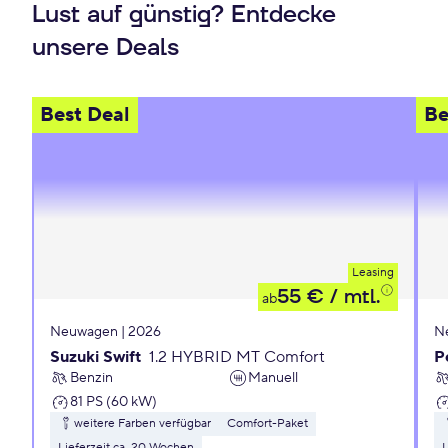
Lust auf günstig? Entdecke
unsere Deals
Best Deal
Be
Leasing
55 €
/ mtl.
ab
Neuwagen | 2026
N
Suzuki Swift
1.2 HYBRID MT Comfort
P
Benzin
Manuell
81 PS (60 kW)
weitere Farben verfügbar
Comfort-Paket
Lieferzeit ca. 20 Wochen
L