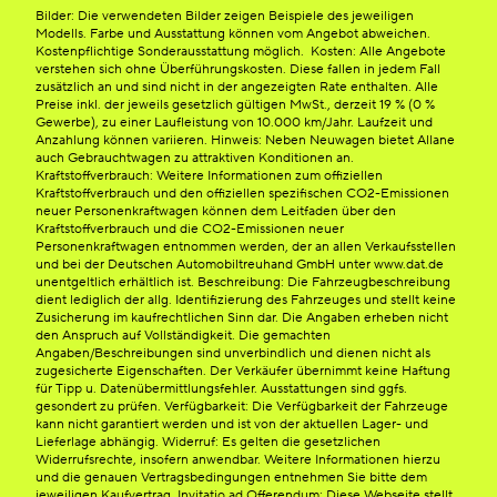
Bilder: Die verwendeten Bilder zeigen Beispiele des jeweiligen
Modells. Farbe und Ausstattung können vom Angebot abweichen.
Kostenpflichtige Sonderausstattung möglich. Kosten: Alle Angebote
verstehen sich ohne Überführungskosten. Diese fallen in jedem Fall
zusätzlich an und sind nicht in der angezeigten Rate enthalten. Alle
Preise inkl. der jeweils gesetzlich gültigen MwSt., derzeit 19 % (0 %
Gewerbe), zu einer Laufleistung von 10.000 km/Jahr. Laufzeit und
Anzahlung können variieren. Hinweis: Neben Neuwagen bietet Allane
auch Gebrauchtwagen zu attraktiven Konditionen an.
Kraftstoffverbrauch: Weitere Informationen zum offiziellen
Kraftstoffverbrauch und den offiziellen spezifischen CO2-Emissionen
neuer Personenkraftwagen können dem Leitfaden über den
Kraftstoffverbrauch und die CO2-Emissionen neuer
Personenkraftwagen entnommen werden, der an allen Verkaufsstellen
und bei der Deutschen Automobiltreuhand GmbH unter www.dat.de
unentgeltlich erhältlich ist. Beschreibung: Die Fahrzeugbeschreibung
dient lediglich der allg. Identifizierung des Fahrzeuges und stellt keine
Zusicherung im kaufrechtlichen Sinn dar. Die Angaben erheben nicht
den Anspruch auf Vollständigkeit. Die gemachten
Angaben/Beschreibungen sind unverbindlich und dienen nicht als
zugesicherte Eigenschaften. Der Verkäufer übernimmt keine Haftung
für Tipp u. Datenübermittlungsfehler. Ausstattungen sind ggfs.
gesondert zu prüfen. Verfügbarkeit: Die Verfügbarkeit der Fahrzeuge
kann nicht garantiert werden und ist von der aktuellen Lager- und
Lieferlage abhängig. Widerruf: Es gelten die gesetzlichen
Widerrufsrechte, insofern anwendbar. Weitere Informationen hierzu
und die genauen Vertragsbedingungen entnehmen Sie bitte dem
jeweiligen Kaufvertrag. Invitatio ad Offerendum: Diese Webseite stellt