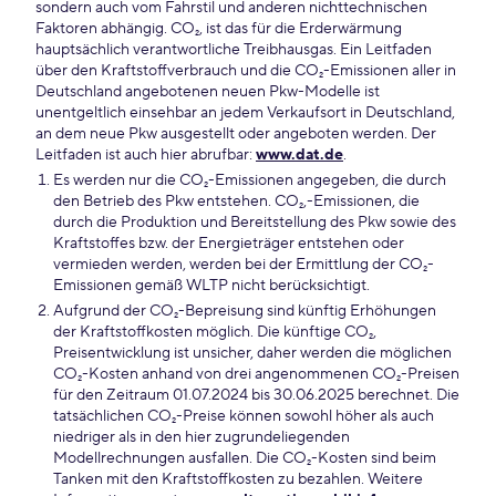
sondern auch vom Fahrstil und anderen nichttechnischen
Faktoren abhängig. CO₂, ist das für die Erderwärmung
hauptsächlich verantwortliche Treibhausgas. Ein Leitfaden
über den Kraftstoffverbrauch und die CO₂-Emissionen aller in
Deutschland angebotenen neuen Pkw-Modelle ist
unentgeltlich einsehbar an jedem Verkaufsort in Deutschland,
an dem neue Pkw ausgestellt oder angeboten werden. Der
Leitfaden ist auch hier abrufbar:
www.dat.de
.
Es werden nur die CO₂-Emissionen angegeben, die durch
den Betrieb des Pkw entstehen. CO₂,-Emissionen, die
durch die Produktion und Bereitstellung des Pkw sowie des
Kraftstoffes bzw. der Energieträger entstehen oder
vermieden werden, werden bei der Ermittlung der CO₂-
Emissionen gemäß WLTP nicht berücksichtigt.
Aufgrund der CO₂-Bepreisung sind künftig Erhöhungen
der Kraftstoffkosten möglich. Die künftige CO₂,
Preisentwicklung ist unsicher, daher werden die möglichen
CO₂-Kosten anhand von drei angenommenen CO₂-Preisen
für den Zeitraum 01.07.2024 bis 30.06.2025 berechnet. Die
tatsächlichen CO₂-Preise können sowohl höher als auch
niedriger als in den hier zugrundeliegenden
Modellrechnungen ausfallen. Die CO₂-Kosten sind beim
Tanken mit den Kraftstoffkosten zu bezahlen. Weitere