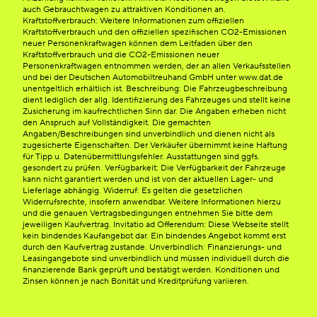
auch Gebrauchtwagen zu attraktiven Konditionen an.
Kraftstoffverbrauch: Weitere Informationen zum offiziellen
Kraftstoffverbrauch und den offiziellen spezifischen CO2-Emissionen
neuer Personenkraftwagen können dem Leitfaden über den
Kraftstoffverbrauch und die CO2-Emissionen neuer
Personenkraftwagen entnommen werden, der an allen Verkaufsstellen
und bei der Deutschen Automobiltreuhand GmbH unter www.dat.de
unentgeltlich erhältlich ist. Beschreibung: Die Fahrzeugbeschreibung
dient lediglich der allg. Identifizierung des Fahrzeuges und stellt keine
Zusicherung im kaufrechtlichen Sinn dar. Die Angaben erheben nicht
den Anspruch auf Vollständigkeit. Die gemachten
Angaben/Beschreibungen sind unverbindlich und dienen nicht als
zugesicherte Eigenschaften. Der Verkäufer übernimmt keine Haftung
für Tipp u. Datenübermittlungsfehler. Ausstattungen sind ggfs.
gesondert zu prüfen. Verfügbarkeit: Die Verfügbarkeit der Fahrzeuge
kann nicht garantiert werden und ist von der aktuellen Lager- und
Lieferlage abhängig. Widerruf: Es gelten die gesetzlichen
Widerrufsrechte, insofern anwendbar. Weitere Informationen hierzu
und die genauen Vertragsbedingungen entnehmen Sie bitte dem
jeweiligen Kaufvertrag. Invitatio ad Offerendum: Diese Webseite stellt
kein bindendes Kaufangebot dar. Ein bindendes Angebot kommt erst
durch den Kaufvertrag zustande. Unverbindlich: Finanzierungs- und
Leasingangebote sind unverbindlich und müssen individuell durch die
finanzierende Bank geprüft und bestätigt werden. Konditionen und
Zinsen können je nach Bonität und Kreditprüfung variieren.