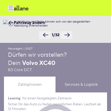
Ausstattung und Farbe können sich von der dargestellten
Fahrzeug ändern
Abbildung unterscheiden
1/32
Neuwagen
|
2027
Dürfen wir vorstellen?
Dein
Volvo XC40
B3 Core DCT
Zahloptionen
Services & Logistik
Leasing
für einen festgelegten Zeitraum
Leasing Konditionen
Sicher Dir das Auto zu festen monatlichen Raten. Laufzeit ab
12 Monaten.