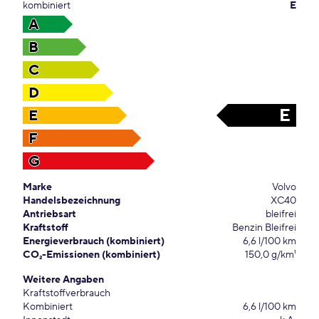
kombiniert
E
A
B
C
D
E
E
F
G
Marke
Volvo
Handelsbezeichnung
XC40
Antriebsart
bleifrei
Kraftstoff
Benzin Bleifrei
Energieverbrauch (kombiniert)
6,6 l/100 km
CO₂-Emissionen (kombiniert)
150,0 g/km¹
Weitere Angaben
Kraftstoffverbrauch
Kombiniert
6,6 l/100 km