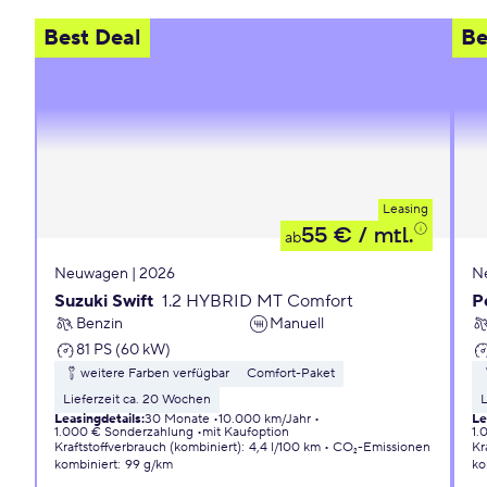
Best Deal
Be
Leasing
55 €
/ mtl.
ab
Neuwagen | 2026
N
Suzuki Swift
1.2 HYBRID MT Comfort
P
Benzin
Manuell
81 PS (60 kW)
weitere Farben verfügbar
Comfort-Paket
Lieferzeit ca. 20 Wochen
L
Leasingdetails
:
30 Monate
10.000 km/Jahr
Le
1.000 € Sonderzahlung
mit Kaufoption
1.
Kraftstoffverbrauch (kombiniert)
:
4,4 l/100 km
CO₂-Emissionen
Kr
kombiniert
:
99 g/km
ko