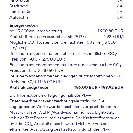
Innenstadt
k.A.
Stadtrand
k.A.
Landstraße
k.A.
Autobahn
k.A.
Energiekosten
bei 15.000km Jahresleistung
1.900,80 EUR
Kraftstoffpreis (Jahresdurchschnitt 2025)
1,92 EUR/l
Mögliche CO₂-Kosten über die nächsten 10 Jahre (15.000
km/Jahr)²:
Bei einem angenommenen hohen durchschnittlichen CO₂-
Preis von 190,0: 4.275,00 EUR.
Bei einem angenommenen mittleren durchschnittlichen CO₂-
Preis von 115,0: 2.587,50 EUR.
Bei einem angenommenen niedrigen durchschnittlichen CO₂-
Preis von 50,0: 1.125,00 EUR
Kraftfahrzeugsteuer
156,00 EUR - 199,92 EUR
Die Informationen erfolgen gemäß der Pkw-
Energieverbrauchskennzeichnungsverordnung. Die
angegebenen Werte wurden nach dem vorgeschriebenen
Messverfahren WLTP (Worldwide harmonised Light-duty
vehicles Test Procedures) ermittelt. Der Kraftstoffverbrauch
und der CO₂, Ausstoß eines Pkw sind nicht nur von der
effizienten Ausnutzung des Kraftstoffs durch den Pkw,