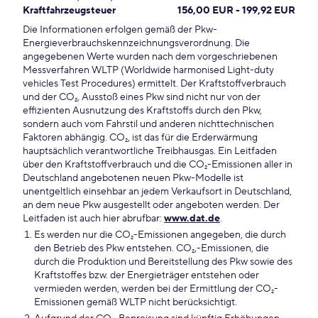
Kraftfahrzeugsteuer
156,00 EUR - 199,92 EUR
Die Informationen erfolgen gemäß der Pkw-
Energieverbrauchskennzeichnungsverordnung. Die
angegebenen Werte wurden nach dem vorgeschriebenen
Messverfahren WLTP (Worldwide harmonised Light-duty
vehicles Test Procedures) ermittelt. Der Kraftstoffverbrauch
und der CO₂, Ausstoß eines Pkw sind nicht nur von der
effizienten Ausnutzung des Kraftstoffs durch den Pkw,
sondern auch vom Fahrstil und anderen nichttechnischen
Faktoren abhängig. CO₂, ist das für die Erderwärmung
hauptsächlich verantwortliche Treibhausgas. Ein Leitfaden
über den Kraftstoffverbrauch und die CO₂-Emissionen aller in
Deutschland angebotenen neuen Pkw-Modelle ist
unentgeltlich einsehbar an jedem Verkaufsort in Deutschland,
an dem neue Pkw ausgestellt oder angeboten werden. Der
Leitfaden ist auch hier abrufbar:
www.dat.de
.
Es werden nur die CO₂-Emissionen angegeben, die durch
den Betrieb des Pkw entstehen. CO₂,-Emissionen, die
durch die Produktion und Bereitstellung des Pkw sowie des
Kraftstoffes bzw. der Energieträger entstehen oder
vermieden werden, werden bei der Ermittlung der CO₂-
Emissionen gemäß WLTP nicht berücksichtigt.