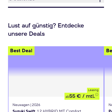
Lust auf günstig? Entdecke
unsere Deals
Best Deal
Be
Leasing
55 €
/ mtl.
ab
Neuwagen | 2026
N
Suzuki Swift
1.2 HYBRID MT Comfort
P