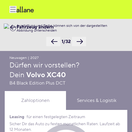
Ausstattung und Farbe können sich von der dargestellten
Fahrzeug ändern
Abbildung unterscheiden
1/32
Neuwagen
|
2027
Dürfen wir vorstellen?
Dein
Volvo XC40
B4 Black Edition Plus DCT
Zahloptionen
Services & Logistik
Leasing
für einen festgelegten Zeitraum
Leasing Konditionen
Sicher Dir das Auto zu festen monatlichen Raten. Laufzeit ab
12 Monaten.