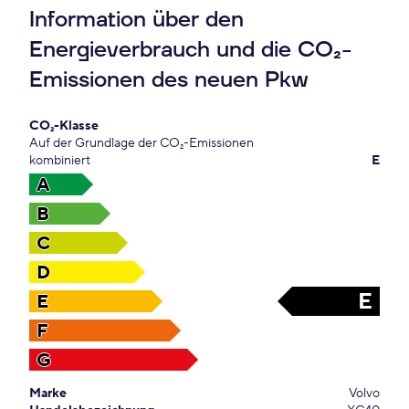
Information über den
Energieverbrauch und die CO₂-
Emissionen des neuen Pkw
CO₂-Klasse
Auf der Grundlage der CO₂-Emissionen
kombiniert
E
A
B
C
D
E
E
F
G
Marke
Volvo