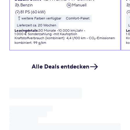
Benzin
Manuell
81 PS (60 kW)
weitere Farben verfügbar
Comfort-Paket
Lieferzeit ca. 20 Wochen
L
Leasingdetails
:
30 Monate
10.000 km/Jahr
Le
1.000 € Sonderzahlung
mit Kaufoption
1.
Kraftstoffverbrauch (kombiniert)
:
4,4 l/100 km
CO₂-Emissionen
Kr
kombiniert
:
99 g/km
ko
Alle Deals entdecken