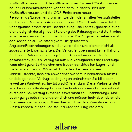
Kraftstoffverbrauch und den offiziellen spezifischen CO2-Emissionen
neuer Personenkraftwagen können dem Leitfaden über den
Kraftstoffverbrauch und die CO2-Emissionen neuer
Personenkraftwagen entnommen werden, der an allen Verkaufsstellen
und bei der Deutschen Automobiltreuhand GmbH unter www.dat.de
unentgeltlich erhältlich ist. Beschreibung: Die Fahrzeugbeschreibung
dient lediglich der allg. Identifizierung des Fahrzeuges und stellt keine
Zusicherung im kaufrechtlichen Sinn dar. Die Angaben erheben nicht
den Anspruch auf Vollständigkeit. Die gemachten
Angaben/Beschreibungen sind unverbindlich und dienen nicht als
zugesicherte Eigenschaften. Der Verkäufer übernimmt keine Haftung
für Tipp u. Datenübermittlungsfehler. Ausstattungen sind ggfs.
gesondert zu prüfen. Verfügbarkeit: Die Verfügbarkeit der Fahrzeuge
kann nicht garantiert werden und ist von der aktuellen Lager- und
Lieferlage abhängig. Widerruf: Es gelten die gesetzlichen
Widerrufsrechte, insofern anwendbar. Weitere Informationen hierzu
und die genauen Vertragsbedingungen entnehmen Sie bitte dem
jeweiligen Kaufvertrag. Invitatio ad Offerendum: Diese Webseite stellt
kein bindendes Kaufangebot dar. Ein bindendes Angebot kommt erst
durch den Kaufvertrag zustande. Unverbindlich: Finanzierungs- und
Leasingangebote sind unverbindlich und müssen individuell durch die
finanzierende Bank geprüft und bestätigt werden. Konditionen und
Zinsen können je nach Bonität und Kreditprüfung variieren.