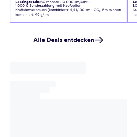
Leasingdetails
:
30 Monate
10.000 km/Jahr
Le
1.000 € Sonderzahlung
mit Kaufoption
1.
Kraftstoffverbrauch (kombiniert)
:
4,4 l/100 km
CO₂-Emissionen
Kr
kombiniert
:
99 g/km
ko
Alle Deals entdecken