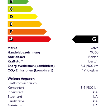
B
C
D
E
F
G
G
Marke
Volvo
Handelsbezeichnung
XC60
Antriebsart
Benzin
Kraftstoff
Benzin
Energieverbrauch (kombiniert)
8,4 l/100 km
CO₂-Emissionen (kombiniert)
191,0 g/km¹
Weitere Angaben
Kraftstoffverbrauch
Kombiniert
8,4 l/100 km
Innenstadt
k.A.
Stadtrand
k.A.
Landstraße
k.A.
Autobahn
k.A.