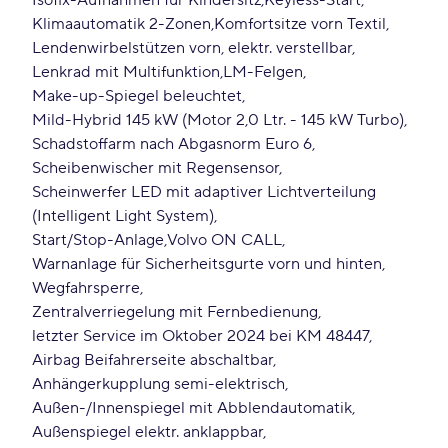
Isofix-Aufnahmen für Kindersitz
Keyless-Start
Klimaautomatik 2-Zonen
Komfortsitze vorn Textil
Lendenwirbelstützen vorn, elektr. verstellbar
Lenkrad mit Multifunktion
LM-Felgen
Make-up-Spiegel beleuchtet
Mild-Hybrid 145 kW (Motor 2,0 Ltr. - 145 kW Turbo)
Schadstoffarm nach Abgasnorm Euro 6
Scheibenwischer mit Regensensor
Scheinwerfer LED mit adaptiver Lichtverteilung
(Intelligent Light System)
Start/Stop-Anlage
Volvo ON CALL
Warnanlage für Sicherheitsgurte vorn und hinten
Wegfahrsperre
Zentralverriegelung mit Fernbedienung
letzter Service im Oktober 2024 bei KM 48447
Airbag Beifahrerseite abschaltbar
Anhängerkupplung semi-elektrisch
Außen-/Innenspiegel mit Abblendautomatik
Außenspiegel elektr. anklappbar