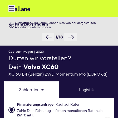
Ausstattung und Farbe können sich von der dargestellten
Fahrzeug ändern
Abbildung unterscheiden
1/18
Gebrauchtwagen
|
2020
Dürfen wir vorstellen?
Dein
Volvo XC60
XC 60 B4 (Benzin) 2WD Momentum Pro (EURO 6d)
Zahloptionen
Logistik
Finanzierungsanfrage
Kauf auf Raten
Finanzierungsanfrage Konditionen
Zahle Dein Fahrzeug in festen monatlichen Raten ab.
261 € mtl.