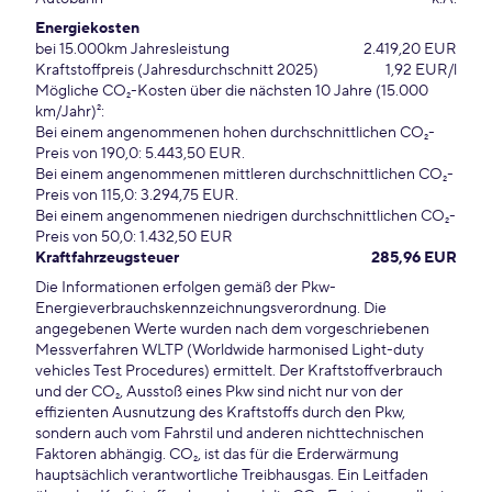
Energiekosten
bei 15.000km Jahresleistung
2.419,20 EUR
Kraftstoffpreis (Jahresdurchschnitt 2025)
1,92 EUR/l
Mögliche CO₂-Kosten über die nächsten 10 Jahre (15.000
km/Jahr)²:
Bei einem angenommenen hohen durchschnittlichen CO₂-
Preis von 190,0: 5.443,50 EUR.
Bei einem angenommenen mittleren durchschnittlichen CO₂-
Preis von 115,0: 3.294,75 EUR.
Bei einem angenommenen niedrigen durchschnittlichen CO₂-
Preis von 50,0: 1.432,50 EUR
Kraftfahrzeugsteuer
285,96 EUR
Die Informationen erfolgen gemäß der Pkw-
Energieverbrauchskennzeichnungsverordnung. Die
angegebenen Werte wurden nach dem vorgeschriebenen
Messverfahren WLTP (Worldwide harmonised Light-duty
vehicles Test Procedures) ermittelt. Der Kraftstoffverbrauch
und der CO₂, Ausstoß eines Pkw sind nicht nur von der
effizienten Ausnutzung des Kraftstoffs durch den Pkw,
sondern auch vom Fahrstil und anderen nichttechnischen
Faktoren abhängig. CO₂, ist das für die Erderwärmung
hauptsächlich verantwortliche Treibhausgas. Ein Leitfaden