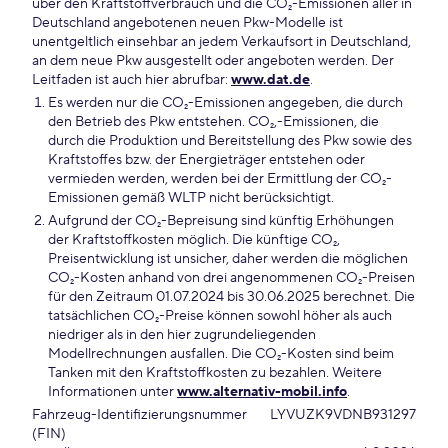
über den Kraftstoffverbrauch und die CO₂-Emissionen aller in
Deutschland angebotenen neuen Pkw-Modelle ist
unentgeltlich einsehbar an jedem Verkaufsort in Deutschland,
an dem neue Pkw ausgestellt oder angeboten werden. Der
Leitfaden ist auch hier abrufbar:
www.dat.de
.
Es werden nur die CO₂-Emissionen angegeben, die durch
den Betrieb des Pkw entstehen. CO₂,-Emissionen, die
durch die Produktion und Bereitstellung des Pkw sowie des
Kraftstoffes bzw. der Energieträger entstehen oder
vermieden werden, werden bei der Ermittlung der CO₂-
Emissionen gemäß WLTP nicht berücksichtigt.
Aufgrund der CO₂-Bepreisung sind künftig Erhöhungen
der Kraftstoffkosten möglich. Die künftige CO₂,
Preisentwicklung ist unsicher, daher werden die möglichen
CO₂-Kosten anhand von drei angenommenen CO₂-Preisen
für den Zeitraum 01.07.2024 bis 30.06.2025 berechnet. Die
tatsächlichen CO₂-Preise können sowohl höher als auch
niedriger als in den hier zugrundeliegenden
Modellrechnungen ausfallen. Die CO₂-Kosten sind beim
Tanken mit den Kraftstoffkosten zu bezahlen. Weitere
Informationen unter
www.alternativ-mobil.info
.
Fahrzeug-Identifizierungsnummer
LYVUZK9VDNB931297
(FIN)