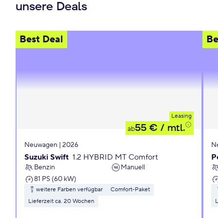
unsere Deals
Best Deal
Be
Leasing
55 €
/ mtl.
ab
Neuwagen | 2026
N
Suzuki Swift
1.2 HYBRID MT Comfort
P
Benzin
Manuell
81 PS (60 kW)
weitere Farben verfügbar
Comfort-Paket
Lieferzeit ca. 20 Wochen
L