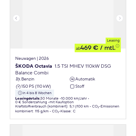
Leasing
469 €
/ mtl.
ab
Neuwagen | 2026
ŠKODA Octavia
1.5 TSI MHEV 110kW DSG
Balance Combi
Benzin
Automatik
150 PS (110 kW)
Stoff
in 4 bis 8 Wochen
Leasingdetails
:
30 Monate
10.000 km/Jahr
0 € Sonderzahlung
mit Kaufoption
Kraftstoffverbrauch (kombiniert)
:
5,1 l/100 km
CO₂-Emissionen
kombiniert
:
115 g/km
CO₂-Klasse
:
C