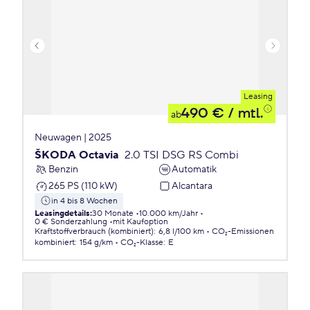
Leasing
490 €
/ mtl.
ab
Neuwagen | 2025
ŠKODA Octavia
2.0 TSI DSG RS Combi
Benzin
Automatik
265 PS (110 kW)
Alcantara
in 4 bis 8 Wochen
Leasingdetails
:
30 Monate
10.000 km/Jahr
0 € Sonderzahlung
mit Kaufoption
Kraftstoffverbrauch (kombiniert)
:
6,8 l/100 km
CO₂-Emissionen
kombiniert
:
154 g/km
CO₂-Klasse
:
E