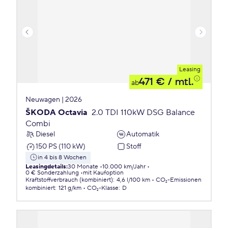
Leasing
471 €
/ mtl.
ab
Neuwagen | 2026
ŠKODA Octavia
2.0 TDI 110kW DSG Balance
Combi
Diesel
Automatik
150 PS (110 kW)
Stoff
in 4 bis 8 Wochen
Leasingdetails
:
30 Monate
10.000 km/Jahr
0 € Sonderzahlung
mit Kaufoption
Kraftstoffverbrauch (kombiniert)
:
4,6 l/100 km
CO₂-Emissionen
kombiniert
:
121 g/km
CO₂-Klasse
:
D