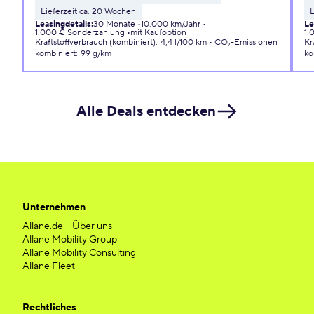
Lieferzeit ca. 20 Wochen
L
Leasingdetails
:
30 Monate
10.000 km/Jahr
Le
1.000 € Sonderzahlung
mit Kaufoption
1.
Kraftstoffverbrauch (kombiniert)
:
4,4 l/100 km
CO₂-Emissionen
Kr
kombiniert
:
99 g/km
ko
Alle Deals entdecken
Unternehmen
Allane.de – Über uns
Allane Mobility Group
Allane Mobility Consulting
Allane Fleet
Rechtliches