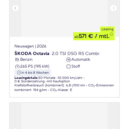
Leasing
571 €
/ mtl.
ab
Neuwagen | 2026
ŠKODA Octavia
2.0 TSI DSG RS Combi
Benzin
Automatik
265 PS (195 kW)
Stoff
in 4 bis 8 Wochen
Leasingdetails
:
30 Monate
10.000 km/Jahr
0 € Sonderzahlung
mit Kaufoption
Kraftstoffverbrauch (kombiniert)
:
6,8 l/100 km
CO₂-Emissionen
kombiniert
:
154 g/km
CO₂-Klasse
:
E