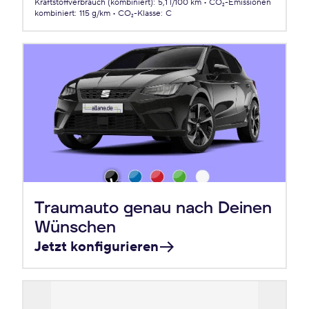
Kraftstoffverbrauch (kombiniert)
:
5,1 l/100 km
CO₂-Emissionen
kombiniert
:
115 g/km
CO₂-Klasse
:
C
Traumauto genau nach Deinen
Wünschen
Jetzt konfigurieren