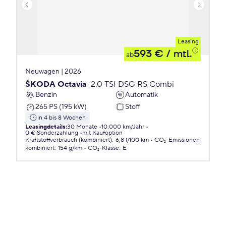
Leasing
593 €
/ mtl.
ab
Neuwagen | 2026
ŠKODA Octavia
2.0 TSI DSG RS Combi
Benzin
Automatik
265 PS (195 kW)
Stoff
in 4 bis 8 Wochen
Leasingdetails
:
30 Monate
10.000 km/Jahr
0 € Sonderzahlung
mit Kaufoption
Kraftstoffverbrauch (kombiniert)
:
6,8 l/100 km
CO₂-Emissionen
kombiniert
:
154 g/km
CO₂-Klasse
:
E