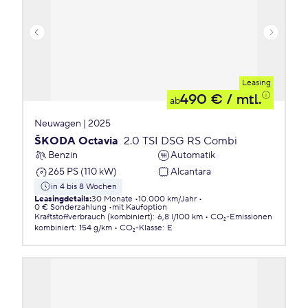
Leasing
490 €
/ mtl.
ab
Neuwagen | 2025
ŠKODA Octavia
2.0 TSI DSG RS Combi
Benzin
Automatik
265 PS (110 kW)
Alcantara
in 4 bis 8 Wochen
Leasingdetails
:
30 Monate
10.000 km/Jahr
0 € Sonderzahlung
mit Kaufoption
Kraftstoffverbrauch (kombiniert)
:
6,8 l/100 km
CO₂-Emissionen
kombiniert
:
154 g/km
CO₂-Klasse
:
E