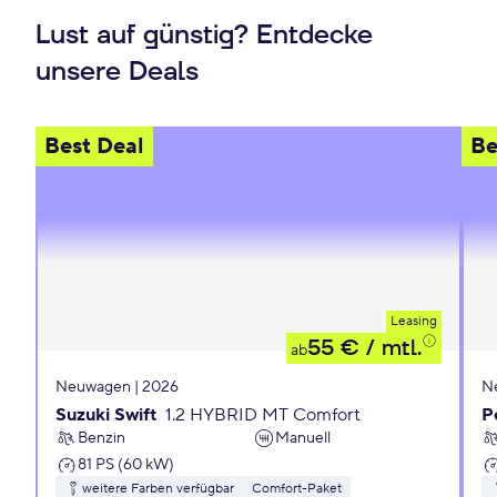
Lust auf günstig? Entdecke
unsere Deals
Best Deal
Be
Leasing
55 €
/ mtl.
ab
Neuwagen | 2026
N
Suzuki Swift
1.2 HYBRID MT Comfort
P
Benzin
Manuell
81 PS (60 kW)
weitere Farben verfügbar
Comfort-Paket