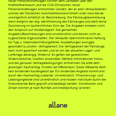
neuer Personenkraftwagen können dem Leitfaden über den
Kraftstoffverbrauch und die CO2-Emissionen neuer
Personenkraftwagen entnommen werden, der an allen Verkaufsstellen
und bei der Deutschen Automobiltreuhand GmbH unter www.dat.de
unentgeltlich erhältlich ist. Beschreibung: Die Fahrzeugbeschreibung
dient lediglich der allg. Identifizierung des Fahrzeuges und stellt keine
Zusicherung im kaufrechtlichen Sinn dar. Die Angaben erheben nicht
den Anspruch auf Vollständigkeit. Die gemachten
Angaben/Beschreibungen sind unverbindlich und dienen nicht als
zugesicherte Eigenschaften. Der Verkäufer übernimmt keine Haftung
für Tipp u. Datenübermittlungsfehler. Ausstattungen sind ggfs.
gesondert zu prüfen. Verfügbarkeit: Die Verfügbarkeit der Fahrzeuge
kann nicht garantiert werden und ist von der aktuellen Lager- und
Lieferlage abhängig. Widerruf: Es gelten die gesetzlichen
Widerrufsrechte, insofern anwendbar. Weitere Informationen hierzu
und die genauen Vertragsbedingungen entnehmen Sie bitte dem
jeweiligen Kaufvertrag. Invitatio ad Offerendum: Diese Webseite stellt
kein bindendes Kaufangebot dar. Ein bindendes Angebot kommt erst
durch den Kaufvertrag zustande. Unverbindlich: Finanzierungs- und
Leasingangebote sind unverbindlich und müssen individuell durch die
finanzierende Bank geprüft und bestätigt werden. Konditionen und
Zinsen können je nach Bonität und Kreditprüfung variieren.