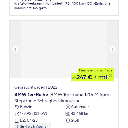
Kraftstoffverbrauch (kombiniert)
:
7,3 l/100 km
CO₂-Emissionen
kombiniert
:
165 g/km
Finanzierungsanfrage
247 €
/ mtl.
ab
Gebrauchtwagen | 2022
BMW 1er-Reihe
BMW 1er-Reihe 120i M Sport
Steptronic Schräghecklimousine
Benzin
Automatik
178 PS (131 kW)
43.468 km
EZ
:
04/23
Stoff
in 4 bis 8 Wochen