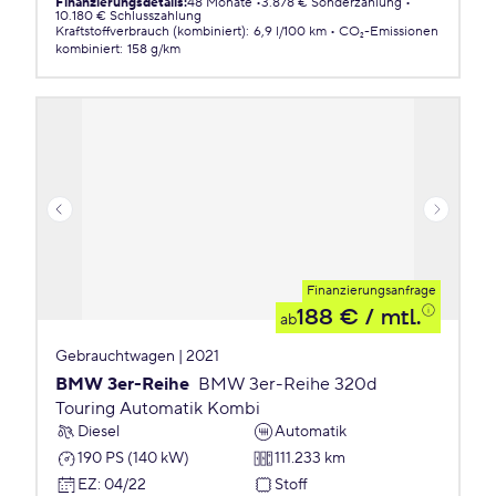
Finanzierungsdetails
:
48 Monate
3.878 € Sonderzahlung
10.180 € Schlusszahlung
Kraftstoffverbrauch (kombiniert)
:
6,9 l/100 km
CO₂-Emissionen
kombiniert
:
158 g/km
Finanzierungsanfrage
188 €
/ mtl.
ab
Gebrauchtwagen | 2021
BMW 3er-Reihe
BMW 3er-Reihe 320d
Touring Automatik Kombi
Diesel
Automatik
190 PS (140 kW)
111.233 km
EZ
:
04/22
Stoff