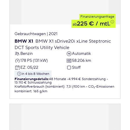
Finanzierungsanfrage
225 €
/ mtl.
ab
Gebrauchtwagen | 2021
BMW X1
BMW X1 sDrive20i xLine Steptronic
DCT Sports Utility Vehicle
Benzin
Automatik
178 PS (131 kW)
58.206 km
EZ
:
05/22
Stoff
in 4 bis 8 Wochen
Finanzierungsdetails
:
48 Monate
4.994 € Sonderzahlung
13.110 € Schlusszahlung
Kraftstoffverbrauch (kombiniert)
:
7,3 l/100 km
CO₂-Emissionen
kombiniert
:
165 g/km