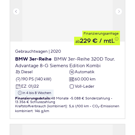
Finanzierungsanfrage
229 €
/ mtl.
ab
Gebrauchtwagen | 2020
BMW 3er-Reihe
BMW 3er-Reihe 320D Tour.
Advantage 8-G Siemens Edition Kombi
Diesel
Automatik
190 PS (140 kW)
60.000 km
EZ
:
01/22
Voll-Leder
in 4 bis 8 Wochen
Finanzierungsdetails
:
48 Monate
5.088 € Sonderzahlung
13.356 € Schlusszahlung
Kraftstoffverbrauch (kombiniert)
:
5,6 l/100 km
CO₂-Emissionen
kombiniert
:
146 g/km