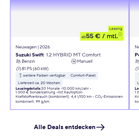
Leasing
55 €
/ mtl.
ab
Neuwagen | 2026
N
Suzuki Swift
1.2 HYBRID MT Comfort
P
Benzin
Manuell
81 PS (60 kW)
weitere Farben verfügbar
Comfort-Paket
Lieferzeit ca. 20 Wochen
L
Leasingdetails
:
30 Monate
10.000 km/Jahr
Le
1.000 € Sonderzahlung
mit Kaufoption
1.
Kraftstoffverbrauch (kombiniert)
:
4,4 l/100 km
CO₂-Emissionen
Kr
kombiniert
:
99 g/km
ko
Alle Deals entdecken