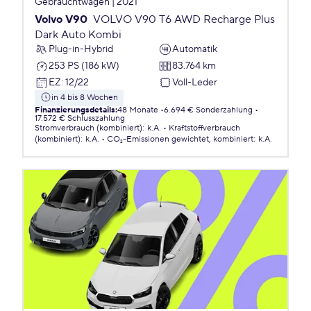
Gebrauchtwagen | 2021
Volvo V90
VOLVO V90 T6 AWD Recharge Plus
Dark Auto Kombi
Plug-in-Hybrid
Automatik
253 PS (186 kW)
83.764 km
EZ
:
12/22
Voll-Leder
in 4 bis 8 Wochen
Finanzierungsdetails
:
48 Monate
6.694 € Sonderzahlung
17.572 € Schlusszahlung
Stromverbrauch (kombiniert)
:
k.A.
Kraftstoffverbrauch
(kombiniert)
:
k.A.
CO₂-Emissionen
gewichtet, kombiniert
:
k.A.