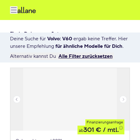
Finde Dein neues Auto
Deine Suche für
Volvo: V60
ergab keine Treffer. Hier
1 Angebot für Deine Suche
unsere Empfehlung
für ähnliche Modelle für Dich
.
Alternativ kannst Du
Alle Filter zurücksetzen
Finanzierungsanfrage
301 €
/ mtl.
ab