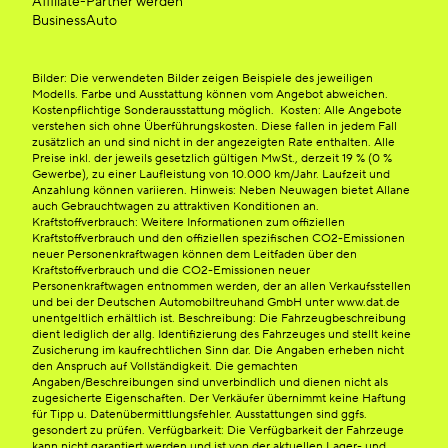
Affiliate-Partner werden
BusinessAuto
Bilder: Die verwendeten Bilder zeigen Beispiele des jeweiligen
Modells. Farbe und Ausstattung können vom Angebot abweichen.
Kostenpflichtige Sonderausstattung möglich. Kosten: Alle Angebote
verstehen sich ohne Überführungskosten. Diese fallen in jedem Fall
zusätzlich an und sind nicht in der angezeigten Rate enthalten. Alle
Preise inkl. der jeweils gesetzlich gültigen MwSt., derzeit 19 % (0 %
Gewerbe), zu einer Laufleistung von 10.000 km/Jahr. Laufzeit und
Anzahlung können variieren. Hinweis: Neben Neuwagen bietet Allane
auch Gebrauchtwagen zu attraktiven Konditionen an.
Kraftstoffverbrauch: Weitere Informationen zum offiziellen
Kraftstoffverbrauch und den offiziellen spezifischen CO2-Emissionen
neuer Personenkraftwagen können dem Leitfaden über den
Kraftstoffverbrauch und die CO2-Emissionen neuer
Personenkraftwagen entnommen werden, der an allen Verkaufsstellen
und bei der Deutschen Automobiltreuhand GmbH unter www.dat.de
unentgeltlich erhältlich ist. Beschreibung: Die Fahrzeugbeschreibung
dient lediglich der allg. Identifizierung des Fahrzeuges und stellt keine
Zusicherung im kaufrechtlichen Sinn dar. Die Angaben erheben nicht
den Anspruch auf Vollständigkeit. Die gemachten
Angaben/Beschreibungen sind unverbindlich und dienen nicht als
zugesicherte Eigenschaften. Der Verkäufer übernimmt keine Haftung
für Tipp u. Datenübermittlungsfehler. Ausstattungen sind ggfs.
gesondert zu prüfen. Verfügbarkeit: Die Verfügbarkeit der Fahrzeuge
kann nicht garantiert werden und ist von der aktuellen Lager- und