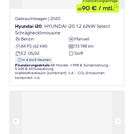
Finanzierungsanfrage
90 €
/ mtl.
ab
Gebrauchtwagen | 2020
Hyundai i20
HYUNDAI i20 1.2 62kW Select
Schräghecklimousine
Benzin
Manuell
84 PS (62 kW)
113.748 km
EZ
:
05/22
Stoff
in 4 bis 8 Wochen
Finanzierungsdetails
:
48 Monate
1.998 € Sonderzahlung
5.245 € Schlusszahlung
Kraftstoffverbrauch (kombiniert)
:
k.A.
CO₂-Emissionen
kombiniert
:
k.A.