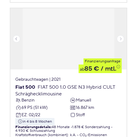
Finanzierungsanfrage
85 €
/ mtl.
ab
Gebrauchtwagen | 2021
Fiat 500
FIAT 500 1.0 GSE N3 Hybrid CULT
Schräghecklimousine
Benzin
Manuell
69 PS (51 kW)
16.867 km
EZ
:
02/22
Stoff
in 4 bis 8 Wochen
Finanzierungsdetails
:
48 Monate
1.878 € Sonderzahlung
4.930 € Schlusszahlung
Kraftstoffverbrauch (kombiniert)
:
k.A.
CO₂-Emissionen