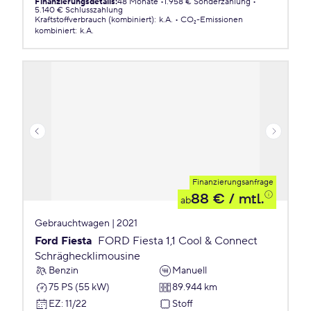
Finanzierungsdetails
:
48 Monate
1.958 € Sonderzahlung
5.140 € Schlusszahlung
Kraftstoffverbrauch (kombiniert)
:
k.A.
CO₂-Emissionen
kombiniert
:
k.A.
Finanzierungsanfrage
88 €
/ mtl.
ab
Gebrauchtwagen | 2021
Ford Fiesta
FORD Fiesta 1,1 Cool & Connect
Schräghecklimousine
Benzin
Manuell
75 PS (55 kW)
89.944 km
EZ
:
11/22
Stoff