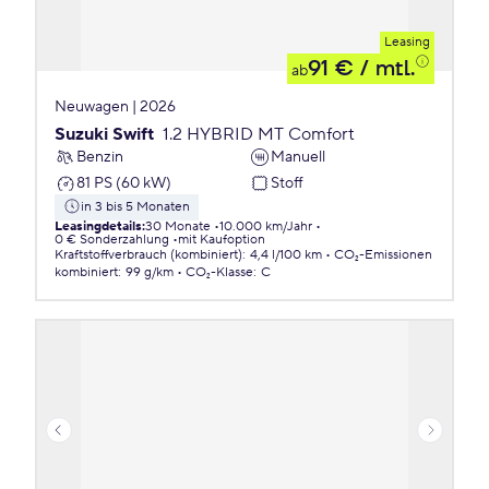
Leasing
91 €
/ mtl.
ab
Neuwagen | 2026
Suzuki Swift
1.2 HYBRID MT Comfort
Benzin
Manuell
81 PS (60 kW)
Stoff
in 3 bis 5 Monaten
Leasingdetails
:
30 Monate
10.000 km/Jahr
0 € Sonderzahlung
mit Kaufoption
Kraftstoffverbrauch (kombiniert)
:
4,4 l/100 km
CO₂-Emissionen
kombiniert
:
99 g/km
CO₂-Klasse
:
C