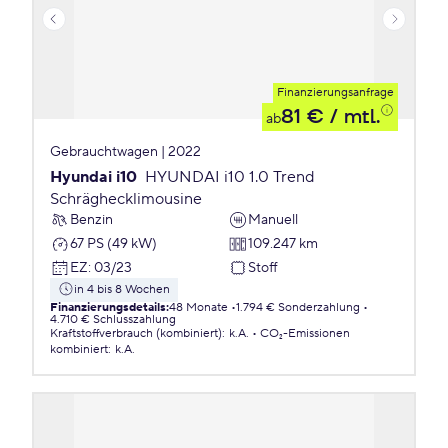
Finanzierungsanfrage
81 €
/ mtl.
ab
Gebrauchtwagen | 2022
Hyundai i10
HYUNDAI i10 1.0 Trend
Schräghecklimousine
Benzin
Manuell
67 PS (49 kW)
109.247 km
EZ
:
03/23
Stoff
in 4 bis 8 Wochen
Finanzierungsdetails
:
48 Monate
1.794 € Sonderzahlung
4.710 € Schlusszahlung
Kraftstoffverbrauch (kombiniert)
:
k.A.
CO₂-Emissionen
kombiniert
:
k.A.