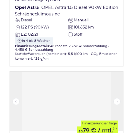
Gebrauchtwagen | 2020
Opel Astra
OPEL Astra 1.5 Diesel 90kW Edition
Schräghecklimousine
Diesel
Manuell
122 PS (90 kW)
101.652 km
EZ
:
02/21
Stoff
in 4 bis 8 Wochen
Finanzierungsdetails
:
48 Monate
1.698 € Sonderzahlung
4.458 € Schlusszahlung
Kraftstoffverbrauch (kombiniert)
:
5,5 l/100 km
CO₂-Emissionen
kombiniert
:
126 g/km
Finanzierungsanfrage
79 €
/ mtl.
ab