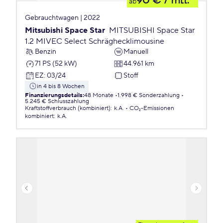
90 €
/ mtl.
ab
Gebrauchtwagen | 2022
Mitsubishi Space Star
MITSUBISHI Space Star
1.2 MIVEC Select Schräghecklimousine
Benzin
Manuell
71 PS (52 kW)
44.961 km
EZ
:
03/24
Stoff
in 4 bis 8 Wochen
Finanzierungsdetails
:
48 Monate
1.998 € Sonderzahlung
5.245 € Schlusszahlung
Kraftstoffverbrauch (kombiniert)
:
k.A.
CO₂-Emissionen
kombiniert
:
k.A.