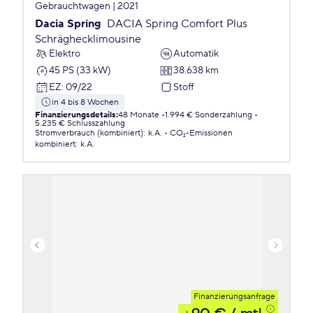
Gebrauchtwagen | 2021
Dacia Spring
DACIA Spring Comfort Plus
Schräghecklimousine
Elektro
Automatik
45 PS (33 kW)
38.638 km
EZ
:
09/22
Stoff
in 4 bis 8 Wochen
Finanzierungsdetails
:
48 Monate
1.994 € Sonderzahlung
5.235 € Schlusszahlung
Stromverbrauch (kombiniert)
:
k.A.
CO₂-Emissionen
kombiniert
:
k.A.
Finanzierungsanfrage