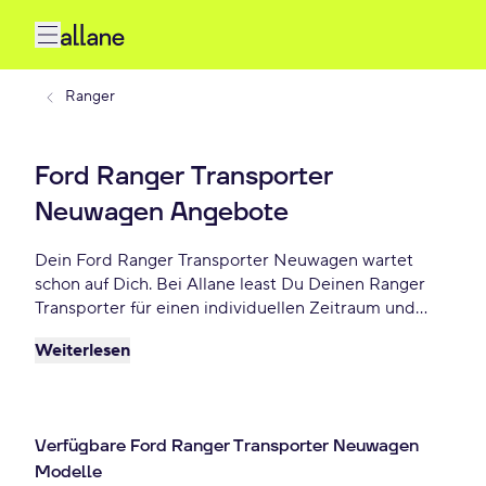
Ranger
Ford Ranger Transporter
Neuwagen Angebote
Dein Ford Ranger Transporter Neuwagen wartet
schon auf Dich. Bei Allane least Du Deinen Ranger
Transporter für einen individuellen Zeitraum und
entscheidest am Ende der Laufzeit ob Du Dein
Weiterlesen
Ranger Transporter kaufen möchtest oder
zurückgeben willst. Finde das perfekte Ford Ranger
Transporter Neuwagen Angebot schon ab - €
monatlich.
Verfügbare Ford Ranger Transporter Neuwagen
Modelle