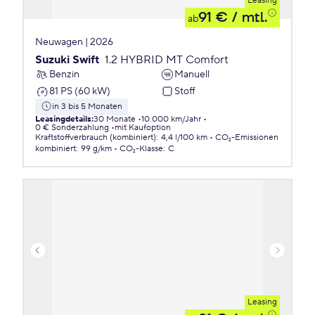
Leasing
91 €
/ mtl.
ab
Neuwagen | 2026
Suzuki Swift
1.2 HYBRID MT Comfort
Benzin
Manuell
81 PS (60 kW)
Stoff
in 3 bis 5 Monaten
Leasingdetails
:
30 Monate
10.000 km/Jahr
0 € Sonderzahlung
mit Kaufoption
Kraftstoffverbrauch (kombiniert)
:
4,4 l/100 km
CO₂-Emissionen
kombiniert
:
99 g/km
CO₂-Klasse
:
C
Leasing