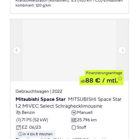
Kraftstoffverbrauch (kombiniert)
:
5,3 l/100 km
CO₂-Emissionen
kombiniert
:
120 g/km
Finanzierungsanfrage
88 €
/ mtl.
ab
Gebrauchtwagen | 2022
Mitsubishi Space Star
MITSUBISHI Space Star
1.2 MIVEC Select Schräghecklimousine
Benzin
Manuell
71 PS (52 kW)
25.796 km
EZ
:
06/23
Stoff
in 4 bis 8 Wochen