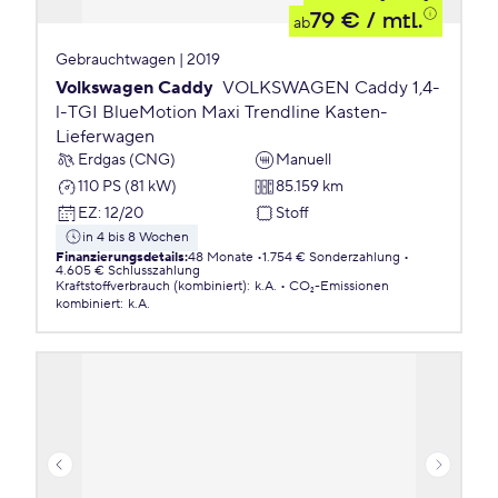
79 €
/ mtl.
ab
Gebrauchtwagen | 2019
Volkswagen Caddy
VOLKSWAGEN Caddy 1,4-
l-TGI BlueMotion Maxi Trendline Kasten-
Lieferwagen
Erdgas (CNG)
Manuell
110 PS (81 kW)
85.159 km
EZ
:
12/20
Stoff
in 4 bis 8 Wochen
Finanzierungsdetails
:
48 Monate
1.754 € Sonderzahlung
4.605 € Schlusszahlung
Kraftstoffverbrauch (kombiniert)
:
k.A.
CO₂-Emissionen
kombiniert
:
k.A.