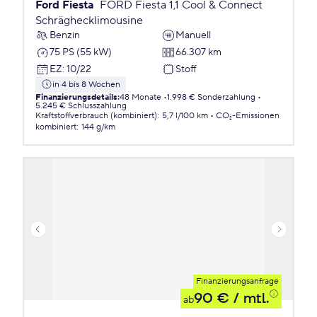
Ford Fiesta
FORD Fiesta 1,1 Cool & Connect
Schräghecklimousine
Benzin
Manuell
75 PS (55 kW)
66.307 km
EZ
:
10/22
Stoff
in 4 bis 8 Wochen
Finanzierungsdetails
:
48 Monate
1.998 € Sonderzahlung
5.245 € Schlusszahlung
Kraftstoffverbrauch (kombiniert)
:
5,7 l/100 km
CO₂-Emissionen
kombiniert
:
144 g/km
Finanzierungsanfrage
90 €
/ mtl.
ab