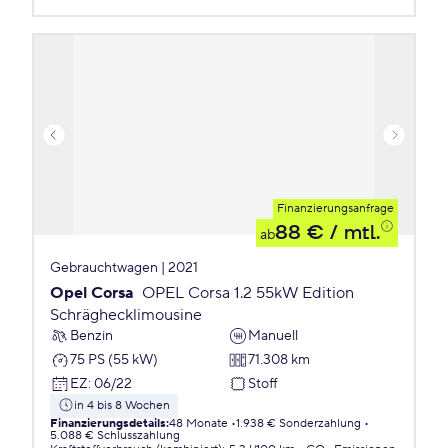
Finanzierungsanfrage
88 €
/ mtl.
ab
Gebrauchtwagen | 2021
Opel Corsa
OPEL Corsa 1.2 55kW Edition
Schräghecklimousine
Benzin
Manuell
75 PS (55 kW)
71.308 km
EZ
:
06/22
Stoff
in 4 bis 8 Wochen
Finanzierungsdetails
:
48 Monate
1.938 € Sonderzahlung
5.088 € Schlusszahlung