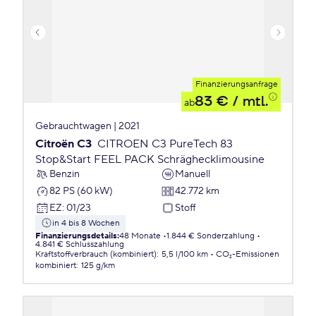
Finanzierungsanfrage
83 €
/ mtl.
ab
Gebrauchtwagen | 2021
Citroën C3
CITROEN C3 PureTech 83
Stop&Start FEEL PACK Schräghecklimousine
Benzin
Manuell
82 PS (60 kW)
42.772 km
EZ
:
01/23
Stoff
in 4 bis 8 Wochen
Finanzierungsdetails
:
48 Monate
1.844 € Sonderzahlung
4.841 € Schlusszahlung
Kraftstoffverbrauch (kombiniert)
:
5,5 l/100 km
CO₂-Emissionen
kombiniert
:
125 g/km