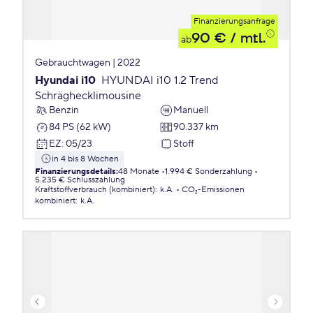
Finanzierungsanfrage
90 €
/ mtl.
ab
Gebrauchtwagen | 2022
Hyundai i10
HYUNDAI i10 1.2 Trend
Schräghecklimousine
Benzin
Manuell
84 PS (62 kW)
90.337 km
EZ
:
05/23
Stoff
in 4 bis 8 Wochen
Finanzierungsdetails
:
48 Monate
1.994 € Sonderzahlung
5.235 € Schlusszahlung
Kraftstoffverbrauch (kombiniert)
:
k.A.
CO₂-Emissionen
kombiniert
:
k.A.