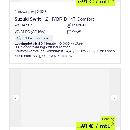
91 €
/ mtl.
ab
Neuwagen | 2026
Suzuki Swift
1.2 HYBRID MT Comfort
Benzin
Manuell
81 PS (60 kW)
Stoff
in 3 bis 5 Monaten
Leasingdetails
:
30 Monate
10.000 km/Jahr
0 € Sonderzahlung
mit Kaufoption
Kraftstoffverbrauch (kombiniert)
:
4,4 l/100 km
CO₂-Emissionen
kombiniert
:
99 g/km
CO₂-Klasse
:
C
Leasing
91 €
/ mtl.
ab