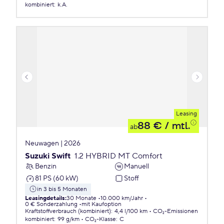
kombiniert
:
k.A.
Leasing
88 €
/ mtl.
ab
Neuwagen | 2026
Suzuki Swift
1.2 HYBRID MT Comfort
Benzin
Manuell
81 PS (60 kW)
Stoff
in 3 bis 5 Monaten
Leasingdetails
:
30 Monate
10.000 km/Jahr
0 € Sonderzahlung
mit Kaufoption
Kraftstoffverbrauch (kombiniert)
:
4,4 l/100 km
CO₂-Emissionen
kombiniert
:
99 g/km
CO₂-Klasse
:
C