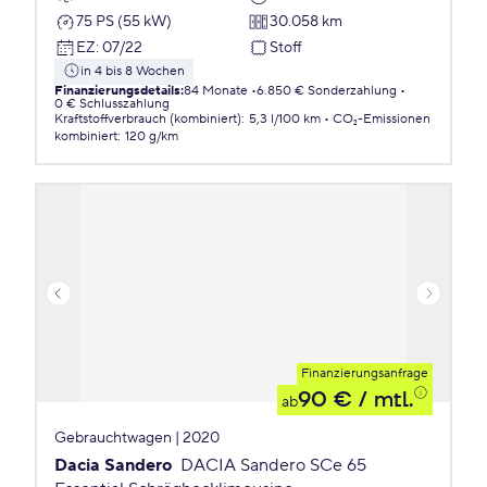
75 PS (55 kW)
30.058 km
EZ
:
07/22
Stoff
in 4 bis 8 Wochen
Finanzierungsdetails
:
84 Monate
6.850 € Sonderzahlung
0 € Schlusszahlung
Kraftstoffverbrauch (kombiniert)
:
5,3 l/100 km
CO₂-Emissionen
kombiniert
:
120 g/km
Finanzierungsanfrage
90 €
/ mtl.
ab
Gebrauchtwagen | 2020
Dacia Sandero
DACIA Sandero SCe 65