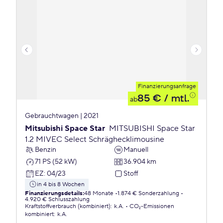
Finanzierungsanfrage
85 €
/ mtl.
ab
Gebrauchtwagen | 2021
Mitsubishi Space Star
MITSUBISHI Space Star
1.2 MIVEC Select Schräghecklimousine
Benzin
Manuell
71 PS (52 kW)
36.904 km
EZ
:
04/23
Stoff
in 4 bis 8 Wochen
Finanzierungsdetails
:
48 Monate
1.874 € Sonderzahlung
4.920 € Schlusszahlung
Kraftstoffverbrauch (kombiniert)
:
k.A.
CO₂-Emissionen
kombiniert
:
k.A.