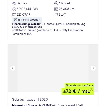
Benzin
Manuell
60 PS (44 kW)
93.608 km
EZ
:
07/19
Stoff
in 4 bis 8 Wochen
Finanzierungsdetails
:
48 Monate
1.398 € Sonderzahlung
3.670 € Schlusszahlung
Kraftstoffverbrauch (kombiniert)
:
k.A.
CO₂-Emissionen
kombiniert
:
k.A.
Finanzierungsanfrage
72 €
/ mtl.
ab
Gebrauchtwagen | 2020
Hyundai Nexo
HYUNDAI Nexo Fuel Cell