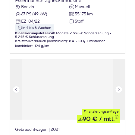
Essential Schräghecklimousine
Benzin
Manuell
67 PS (49 kW)
55.175 km
EZ
:
04/22
Stoff
in 4 bis 8 Wochen
Finanzierungsdetails
:
48 Monate
1.998 € Sonderzahlung
5.245 € Schlusszahlung
Kraftstoffverbrauch (kombiniert)
:
k.A.
CO₂-Emissionen
kombiniert
:
124 g/km
Finanzierungsanfrage
90 €
/ mtl.
ab
Gebrauchtwagen | 2021