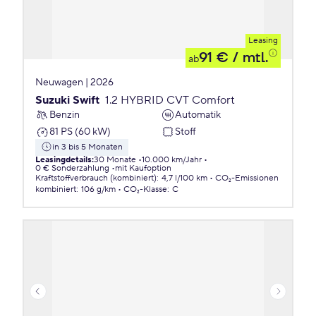
Leasing
91 €
/ mtl.
ab
Neuwagen | 2026
Suzuki Swift
1.2 HYBRID CVT Comfort
Benzin
Automatik
81 PS (60 kW)
Stoff
in 3 bis 5 Monaten
Leasingdetails
:
30 Monate
10.000 km/Jahr
0 € Sonderzahlung
mit Kaufoption
Kraftstoffverbrauch (kombiniert)
:
4,7 l/100 km
CO₂-Emissionen
kombiniert
:
106 g/km
CO₂-Klasse
:
C