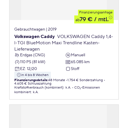
Finanzierungsanfrage
79 €
/ mtl.
ab
Gebrauchtwagen | 2019
Volkswagen Caddy
VOLKSWAGEN Caddy 1,4-
l-TGI BlueMotion Maxi Trendline Kasten-
Lieferwagen
Erdgas (CNG)
Manuell
110 PS (81 kW)
65.085 km
EZ
:
12/20
Stoff
in 4 bis 8 Wochen
Finanzierungsdetails
:
48 Monate
1.754 € Sonderzahlung
4.605 € Schlusszahlung
Kraftstoffverbrauch (kombiniert)
:
k.A.
CO₂-Emissionen
kombiniert
:
k.A.