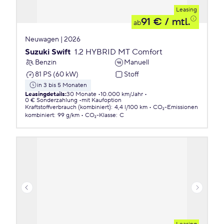
Leasing
91 €
/ mtl.
ab
Neuwagen | 2026
Suzuki Swift
1.2 HYBRID MT Comfort
Benzin
Manuell
81 PS (60 kW)
Stoff
in 3 bis 5 Monaten
Leasingdetails
:
30 Monate
10.000 km/Jahr
0 € Sonderzahlung
mit Kaufoption
Kraftstoffverbrauch (kombiniert)
:
4,4 l/100 km
CO₂-Emissionen
kombiniert
:
99 g/km
CO₂-Klasse
:
C