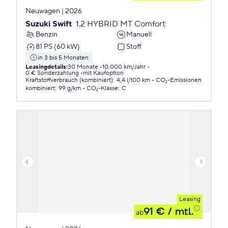
Neuwagen | 2026
Suzuki Swift
1.2 HYBRID MT Comfort
Benzin
Manuell
81 PS (60 kW)
Stoff
in 3 bis 5 Monaten
Leasingdetails
:
30 Monate
10.000 km/Jahr
0 € Sonderzahlung
mit Kaufoption
Kraftstoffverbrauch (kombiniert)
:
4,4 l/100 km
CO₂-Emissionen
kombiniert
:
99 g/km
CO₂-Klasse
:
C
Leasing
91 €
/ mtl.
ab