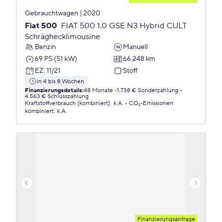
Gebrauchtwagen | 2020
Fiat 500
FIAT 500 1.0 GSE N3 Hybrid CULT
Schräghecklimousine
Benzin
Manuell
69 PS (51 kW)
66.248 km
EZ
:
11/21
Stoff
in 4 bis 8 Wochen
Finanzierungsdetails
:
48 Monate
1.738 € Sonderzahlung
4.563 € Schlusszahlung
Kraftstoffverbrauch (kombiniert)
:
k.A.
CO₂-Emissionen
kombiniert
:
k.A.
Finanzierungsanfrage