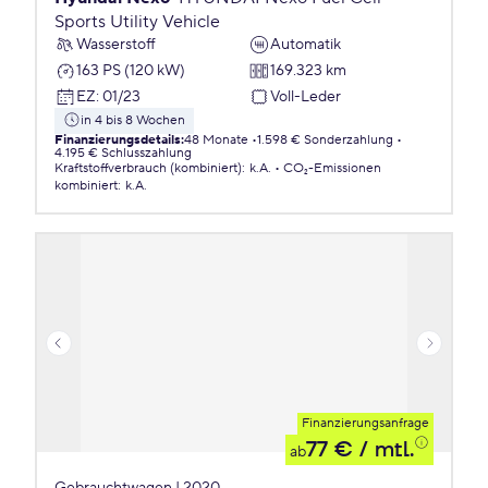
Sports Utility Vehicle
Wasserstoff
Automatik
163 PS (120 kW)
169.323 km
EZ
:
01/23
Voll-Leder
in 4 bis 8 Wochen
Finanzierungsdetails
:
48 Monate
1.598 € Sonderzahlung
4.195 € Schlusszahlung
Kraftstoffverbrauch (kombiniert)
:
k.A.
CO₂-Emissionen
kombiniert
:
k.A.
Finanzierungsanfrage
77 €
/ mtl.
ab