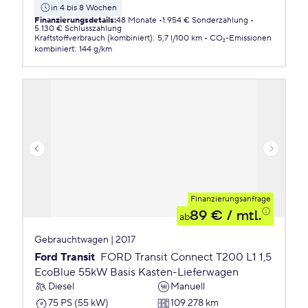
in 4 bis 8 Wochen
Finanzierungsdetails
:
48 Monate
1.954 € Sonderzahlung
5.130 € Schlusszahlung
Kraftstoffverbrauch (kombiniert)
:
5,7 l/100 km
CO₂-Emissionen
kombiniert
:
144 g/km
Finanzierungsanfrage
89 €
/ mtl.
ab
Gebrauchtwagen | 2017
Ford Transit
FORD Transit Connect T200 L1 1,5
EcoBlue 55kW Basis Kasten-Lieferwagen
Diesel
Manuell
75 PS (55 kW)
109.278 km