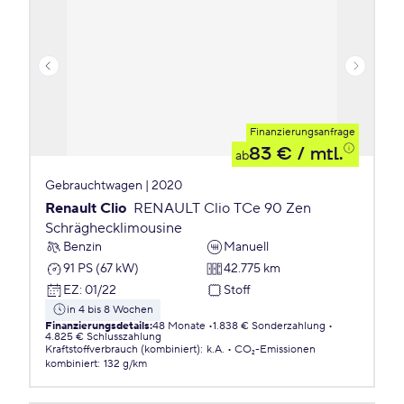
Finanzierungsanfrage
83 €
/ mtl.
ab
Gebrauchtwagen | 2020
Renault Clio
RENAULT Clio TCe 90 Zen
Schräghecklimousine
Benzin
Manuell
91 PS (67 kW)
42.775 km
EZ
:
01/22
Stoff
in 4 bis 8 Wochen
Finanzierungsdetails
:
48 Monate
1.838 € Sonderzahlung
4.825 € Schlusszahlung
Kraftstoffverbrauch (kombiniert)
:
k.A.
CO₂-Emissionen
kombiniert
:
132 g/km