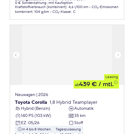
0 € Sonderzahlung
mit Kaufoption
Kraftstoffverbrauch (kombiniert)
:
4,6 l/100 km
CO₂-Emissionen
kombiniert
:
104 g/km
CO₂-Klasse
:
C
Leasing
439 €
/ mtl.
ab
Neuwagen | 2026
Toyota Corolla
1,8 Hybrid Teamplayer
Hybrid (Benzin)
Automatik
140 PS (103 kW)
35 km
EZ
:
05/26
Stoff
in 4 bis 8 Wochen
Tageszulassung