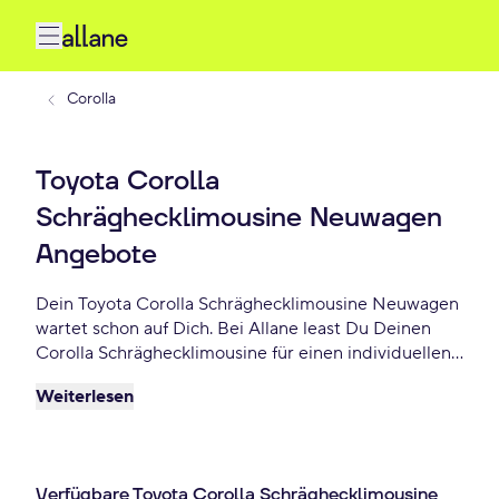
Corolla
Toyota Corolla
Schräghecklimousine Neuwagen
Angebote
Dein Toyota Corolla Schräghecklimousine Neuwagen
wartet schon auf Dich. Bei Allane least Du Deinen
Corolla Schräghecklimousine für einen individuellen
Zeitraum und entscheidest am Ende der Laufzeit ob
Weiterlesen
Du Dein Corolla Schräghecklimousine kaufen
möchtest oder zurückgeben willst. Finde das
perfekte Toyota Corolla Schräghecklimousine
Neuwagen Angebot schon ab 439 € monatlich.
Verfügbare Toyota Corolla Schräghecklimousine