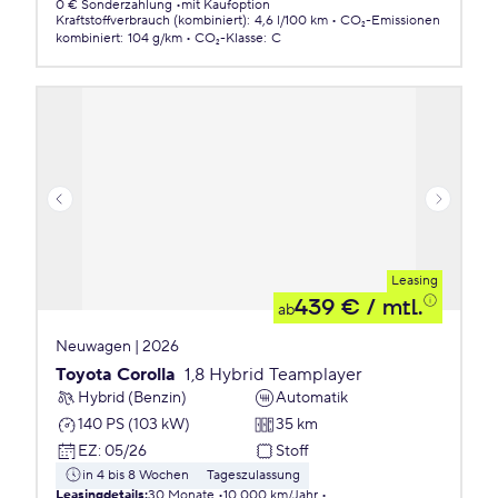
0 € Sonderzahlung
mit Kaufoption
Kraftstoffverbrauch (kombiniert)
:
4,6 l/100 km
CO₂-Emissionen
kombiniert
:
104 g/km
CO₂-Klasse
:
C
Leasing
439 €
/ mtl.
ab
Neuwagen | 2026
Toyota Corolla
1,8 Hybrid Teamplayer
Hybrid (Benzin)
Automatik
140 PS (103 kW)
35 km
EZ
:
05/26
Stoff
in 4 bis 8 Wochen
Tageszulassung
Leasingdetails
:
30 Monate
10.000 km/Jahr