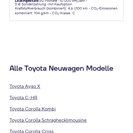
Leasingdetails
:
30 Monate
10.000 km/Jahr
0 € Sonderzahlung
mit Kaufoption
Kraftstoffverbrauch (kombiniert)
:
4,6 l/100 km
CO₂-Emissionen
kombiniert
:
104 g/km
CO₂-Klasse
:
C
Alle Toyota Neuwagen Modelle
Toyota Aygo X
Toyota C-HR
Toyota Corolla Kombi
Toyota Corolla Schräghecklimousine
Toyota Corolla Cross