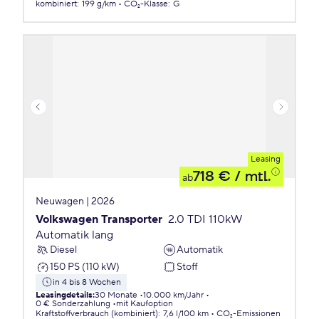
kombiniert
:
199 g/km
CO₂-Klasse
:
G
Leasing
718 €
/ mtl.
ab
Neuwagen | 2026
Volkswagen Transporter
2.0 TDI 110kW
Automatik lang
Diesel
Automatik
150 PS (110 kW)
Stoff
in 4 bis 8 Wochen
Leasingdetails
:
30 Monate
10.000 km/Jahr
0 € Sonderzahlung
mit Kaufoption
Kraftstoffverbrauch (kombiniert)
:
7,6 l/100 km
CO₂-Emissionen