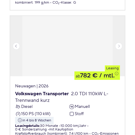
kombiniert
:
199 g/km
CO₂-Klasse
:
G
Leasing
782 €
/ mtl.
ab
Neuwagen | 2026
Volkswagen Transporter
2.0 TDI 110kW L-
Trennwand kurz
Diesel
Manuell
150 PS (110 kW)
Stoff
in 4 bis 8 Wochen
Leasingdetails
:
30 Monate
10.000 km/Jahr
0 € Sonderzahlung
mit Kaufoption
Kraftstoffverbrauch (kombiniert)
:
7,4 l/100 km
CO₂-Emissionen