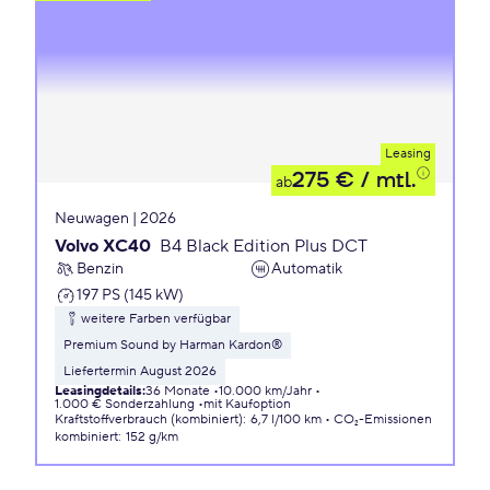
Leasing
275 €
/ mtl.
ab
Neuwagen | 2026
Volvo XC40
B4 Black Edition Plus DCT
Benzin
Automatik
197 PS (145 kW)
weitere Farben verfügbar
Premium Sound by Harman Kardon®
Liefertermin August 2026
Leasingdetails
:
36 Monate
10.000 km/Jahr
1.000 € Sonderzahlung
mit Kaufoption
Kraftstoffverbrauch (kombiniert)
:
6,7 l/100 km
CO₂-Emissionen
kombiniert
:
152 g/km