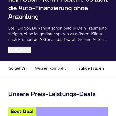
die Auto-Finanzierung ohne
Anzahlung
Stell Dir vor, Du kannst schon bald in Dein Traumauto
steigen, ohne lange dafür sparen zu müssen. Klingt
nach Freiheit pur? Genau das bietet Dir eine Auto-
Finanzierung ohne Anzahlung. Ob Du Dir einen
Weiterlesen
brandneuen Flitzer beim Leasing mit Kaufoption
sicherst oder einen coolen Gebrauchten ohne
Vorabkosten finanzierst – bei beiden Varianten
bleibst Du finanziell flexibel, ohne auf Dein
So geht's
Wissen kompakt
Häufige Fragen
Traumauto verzichten zu müssen. Na, neugierig
geworden? Dann check hier die wichtigsten Infos zur
Auto-Finanzierung ohne Anzahlung.
Unsere Preis-Leistungs-Deals
Best Deal